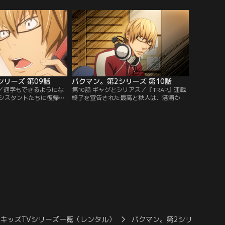
機感は拭いきれない。
ことを考えていた秋人は驚き、『ラッコ』
プして、しっかりとした
のように面白くてセンスあるセリフを考え
着させるべき」と譲らな
ようと張り切りった結果、『TRAP』は6位
わす秋人を前に、最高
まで順位を上げ、最高と秋人は手応えを感
ンダイチャンネル】
じていた！【提供：バンダイチャンネル】
シリーズ 第09話
バクマン。第2シリーズ 第10話
位／通学もできるようにな
第10話 ギャグとシリアス／『TRAP』連載
シスタントたちに復帰を
終了を宣告された最高と秋人は、港浦から
。高浜は描き上げた原稿
次の連載にギャグマンガを提案される。港
、最高たちは大いに刺激
浦との話し合いが平行線となり、2人はシ
クス1巻は20万部とまず
リアスとコメディーの2本を描くという結
願うファンレターもたく
論に。秋人はSFもの『俺2人』とギャグも
頭カラーで『TRAP』は
の『HITMAN10』を考え、最高は『俺2
の順位は果たして…！？
人』の方が秋人の良さが出ていると感じて
チャンネル】
いたが…！？【提供：バンダイチャンネ
ル】
キッズTVシリーズ一覧（レンタル）
バクマン。第2シリーズ