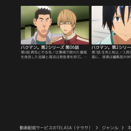
そうだが、失言もあり、最高も秋人も何と
き、そこに書いてある“
なく先行きに不安を感じてしまうのだっ
優」”という文字を見つ
た。ベテランの小河を含めアシスタントが
絡のない亜豆が気になり
3人入り、ついに連載用原稿作業がスター
は、亜豆からの返信に異
トする！【提供：バンダイチャンネル】
家へ向かった！【提供：
ル】
バクマン。第2シリーズ 第06話
バクマン。第2シリー
第6話 病気とやる気／仕事場で倒れた最高
第7話 生死と制止／入
を発見した加藤と高浜は救急車を呼ぶ。編
高に、港浦は編集部が休
集部にいた港浦たちも病院に駆けつけた
いることを告げる。港浦
が、医師からは「手術が必要で、退院まで
継続を訴えるが、受け入
は早くて3ケ月」と告げられる。最高は病
木も最高を見舞いに訪れ
院でも原稿を描くことを希望するが、医師
らマンガを描かせないよ
のもと安静にすることに。納得いかない最
入院を聞きつけた福田組
高は、秋人に病院に原稿を持ってきてくれ
訪れる中、再び現れた佐
るよう頼む。【提供：バンダイチャンネ
とは！？【提供：バンダ
ル】
動画配信サービスのTELASA（テラサ）
ジャンル