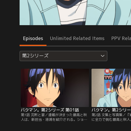
Episodes
Unlimited Related Items
PPV Rel
第2シリーズ
バクマン。第2シリーズ 第01話
バクマン。第2シリー
第1話 沈黙と宴／連載が決まった最高と秋
第2話 文集と写真集／『
人は、新担当・港浦を紹介される。ショッ
に全力で挑む最高と秋人
クを受ける2人だったが、服部は2人を激励
所から写真集を出すこと
して立ち去った。港浦は悪い人物ではなさ
ていた。悩む亜豆は小学