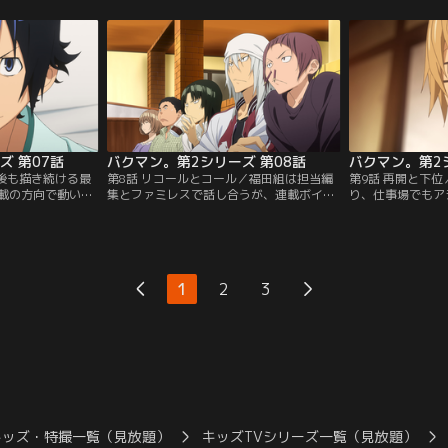
将来の夢「声
むということが発覚。その話に納得のいか
するが、2人の危
める。しばらく連
ない中井は「蒼樹の世界観を表現できるよ
「今の順位をキー
メールした最高
う努力する」と毎日蒼樹の自宅前の公園で
推理モノとして定
変を感じ、亜豆の
絵を描き続けることを宣言する！【提供：
い港浦と激論を交
バンダイチャンネ
バンダイチャンネル】
は…。【提供：バ
ズ 第07話
バクマン。第2シリーズ 第08話
バクマン。第2
院後も描き続ける最
第8話 リコールとコール／福田組は担当編
第9話 再開と下
載の方向で動いて
集とファミレスで話し合うが、連載ボイコ
り、仕事場でもア
は編集長に連載の
ットを譲らず話し合いは平行線。最高の手
祝ってもらう最高
れられない。佐々
術は無事終わるが、結局19話は休載となっ
を最高たちに見せ
、そこで加代子か
てしまう。その『少年ジャック』32号を見
を受ける。コミッ
うに相談される。
て、最高たちは『CROW』や『ラッコ11
まず好調、再開を
の面々が見舞いに
号』『KIYOSHI騎士』『hideout door』も
さん受け、44号巻
1
2
3
々木が行った宣告
休載になっていることに気づく！【提供：
再開。アンケート
イチャンネル】
バンダイチャンネル】
【提供：バンダイ
キッズ・特撮一覧（見放題）
キッズTVシリーズ一覧（見放題）