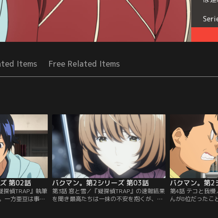
Seri
ated Items
Free Related Items
ズ 第02話
バクマン。第2シリーズ 第03話
バクマン。第2
疑探偵TRAP』執筆
第3話 窓と雪／『疑探偵TRAP』の速報結果
第4話 テコと我慢
。一方亜豆は事務
を聞き最高たちは一抹の不安を抱くが、
んが8位だったこ
への選択を迫られ
「本当の勝負は2話めだ」と2話目の結果に
配する最高と秋人
校の卒業文集を開
かける。一方、蒼樹はKOOGYとコンビを組
「18、9位にな