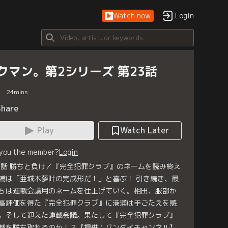
Watch now
Login
クマン。第2シリーズ 第23話
24
mins
Share
Play
Watch Later
 you the member?
Login
3話 勝ちと負け／『完全犯罪クラブ』のネームを読み終え
浦は「亜城木夢叶の完成形だ！」と喜ぶ！ 引き続き、最
ちは連載会議用のネームを仕上げていく。相田、服部か
高評価を得た『完全犯罪クラブ』に港浦は手ごたえを感
。そして迎えた連載会議。果たして『完全犯罪クラブ』
載を勝ち取れるのか！？【提供：バンダイチャンネル】