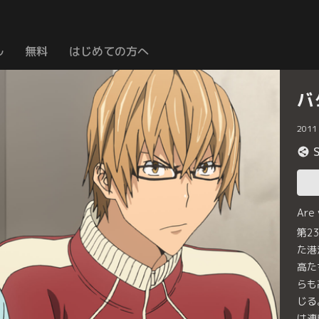
ル
無料
はじめての方へ
バ
2011
Are
第2
た港
高た
らも
じる
は連