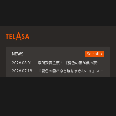
NEWS
See all
2026.08.01
浮所飛貴主演！ 【夏色の風が僕の家にやってきた】 本日よりテラサで独占配信スタート！
2026.07.18
『夏色の雲が恋と嵐をまきおこす』スペシャルメイキング 【Part1】2026年７月18日（土）23時30分～配信スタート！話題のシーンの裏側を大公開！豪華キャスト大集合！ 『武宮家 真夏の家族会議』開催！
2026.07.15
救命医・遥（今田）の《心揺さぶる過去》や、 麻酔科医・権野（船越英一郎）の《謎多きプライベート》など… 《知られざるエピソード》を独占配信！