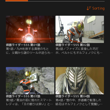
Sorting
仮面ライダー555 第01話
仮面ライダー555 第02話
第1話／九州を旅する真理のもと
第2話／ファイズに変身した巧だ
に、父親から謎のツールが送られて
が、ベルトにもオルフェノクにも興
きた。彼女はその謎を解くべく、東
味を示さない。関心があるのは盗ま
京に向かう。一方、東京では木場勇
れたバックのことだけなのだ。そん
治が死から甦った。だがそれは、オ
な巧に突っかかる真理。一方、東京
ルフェノクとしての人生の始まりだ
では、怪物の姿に変貌した勇治が、
ったのだ。東京に向かう途中でオル
オルフェノクとしての自分の運命を
フェノクに襲われた真理は、偶然居
知る。恋人を殺害したのが彼とも知
合せた乾巧を仮面ライダーファイズ
らず、勇治に接近しようとする千恵
に変身させる。
だったが…。
仮面ライダー555 第03話
仮面ライダー555 第04話
第3話／勇治の前に現れたスマート
第4話／雪の中、歩道橋で転落した
レディは、「王の眠りは深い」と社
結花はオルフェノクとして覚醒し
長からのメッセージを伝える。一
た。一方、九州では、巧と真理に啓