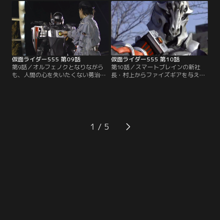
らの夢を理解することができないで
んな直也の気持ちを見抜く結花。勇
いた。直也を追った結花は、とある
治もまた、直也のことが案じられて
音楽学校を訪れる。そして巧もま
ならない。直也の夢を奪ったのは誰
た、啓太郎に連れられて音楽学校へ
なのか。人間としての自分を取り戻
と…。
すことができるのか。
仮面ライダー555 第09話
仮面ライダー555 第10話
第9話／オルフェノクとなりながら
第10話／スマートブレインの新社
も、人間の心を失いたくない勇治
長・村上からファイズギアを与えら
は、その力で人間を守ろうと考え
れた直也の任務は「落ちこぼれのオ
る。しかし、直也はそんな勇治に反
ルフェノクを始末すること」。その
発し飛び出していく。一方、真理の
中には、人間を守ろうとする勇治も
携帯にスマートブレイン社から、社
入っている。結花は2人が心配でな
長が至急会いたいという連絡が入
らない。一方、真理の携帯にメール
る。緊張の色を隠しきれない真理だ
が届く。送られてきたのは同窓会の
1
が、巧とともにスマートブレインへ
写真。それは、真理をめぐる大きな
と乗り込んでいく。
謎の幕開けでもあった。