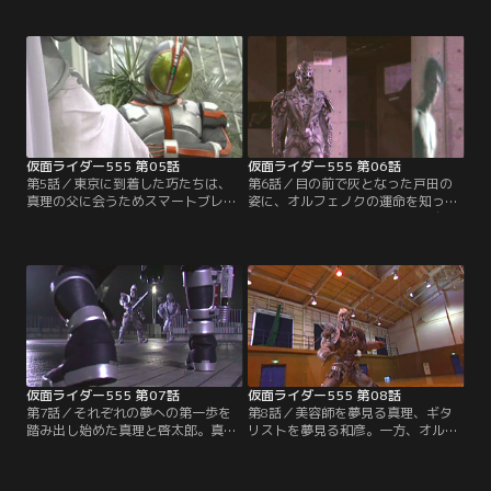
方、一緒に旅を続けることになった
太郎が加わり、3人で旅を続けるこ
巧と真理の前に、底抜けに人のいい
とに。啓太郎は結花に東京へ向かう
青年・啓太郎が現れる。その頃、東
旨をメールすると、結花から「早く
京では遠縁の家に預けられた1人の
会いたい」というメールが届く。一
少女・結花が、家族にも学友にもい
方、ベルトを追う赤井と緑川には、
じめられる毎日を過ごしていた…。
スマートレディからベルトの在り処
を告げる電話が入った。
仮面ライダー555 第05話
仮面ライダー555 第06話
第5話／東京に到着した巧たちは、
第6話／目の前で灰となった戸田の
真理の父に会うためスマートブレイ
姿に、オルフェノクの運命を知った
ン社に向かうが、アポが無いために
勇治と結花。一方、海堂直也は自分
会うことができない。一方、スマー
の体の変調に最初は戸惑うが、オル
トブレイン社に迎えられた勇治と結
フェノクの力で今まで自分をバカに
花は、スマートレディから戸田とい
してきた連中を懲らしめにいく。真
う男を紹介される。戸田は2人に人
理と巧は再びスマートブレイン社に
間対オルフェノクの戦いについて教
乗り込もうとするが、結花と啓太郎
えるが、少々手荒な戸田の教育に、
は互いがメル友とは知らずに偶然の
勇治たちは衝撃を受ける。
出会いを果たす。
仮面ライダー555 第07話
仮面ライダー555 第08話
第7話／それぞれの夢への第一歩を
第8話／美容師を夢見る真理、ギタ
踏み出し始めた真理と啓太郎。真理
リストを夢見る和彦。一方、オルフ
は勤務予定の美容院へ向かい、啓太
ェノクになってラッキーと叫び、人
郎はクリーニング店の客の相談に乗
間に復讐を誓ったはずの直也は、な
ろうとする。しかし巧は、そんな彼
お自分の夢を捨てきれずにいる。そ