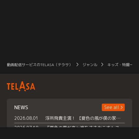
動画配信サービスのTELASA（テラサ）
ジャンル
キッズ・特撮一覧
NEWS
See all
2026.08.01
浮所飛貴主演！ 【夏色の風が僕の家にやってきた】 本日よりテラサで独占配信スタート！
2026.07.18
『夏色の雲が恋と嵐をまきおこす』スペシャルメイキング 【Part1】2026年７月18日（土）23時30分～配信スタート！話題のシーンの裏側を大公開！豪華キャスト大集合！ 『武宮家 真夏の家族会議』開催！
2026.07.15
救命医・遥（今田）の《心揺さぶる過去》や、 麻酔科医・権野（船越英一郎）の《謎多きプライベート》など… 《知られざるエピソード》を独占配信！