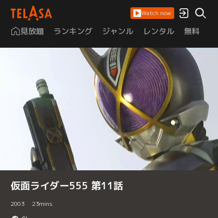
Watch now
見放題
ランキング
ジャンル
レンタル
無料
は
仮面ライダー555 第11話
2003
23
mins