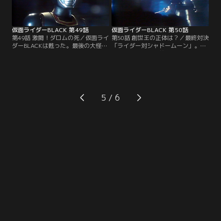
仮面ライダーBLACK 第49話
仮面ライダーBLACK 第50話
第49話 激闘！ダロムの死／仮面ライ
第50話 創世王の正体は？／最終対決
ダーBLACKは甦った。最後の大怪人
「ライダー対シャドームーン」。そ
ダロムを倒すために。黒き戦士が戦
して、二人の目の前にゴルゴム創生
いの荒野に帰って来た。
王は遂にその姿を現した。
5