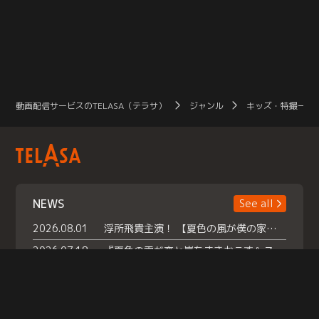
動画配信サービスのTELASA（テラサ）
ジャンル
キッズ・特撮一覧
NEWS
See all
2026.08.01
浮所飛貴主演！ 【夏色の風が僕の家にやってきた】 本日よりテラサで独占配信スタート！
2026.07.18
『夏色の雲が恋と嵐をまきおこす』スペシャルメイキング 【Part1】2026年７月18日（土）23時30分～配信スタート！話題のシーンの裏側を大公開！豪華キャスト大集合！ 『武宮家 真夏の家族会議』開催！
2026.07.15
救命医・遥（今田）の《心揺さぶる過去》や、 麻酔科医・権野（船越英一郎）の《謎多きプライベート》など… 《知られざるエピソード》を独占配信！