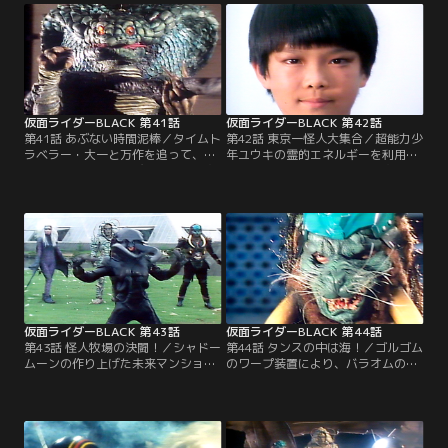
仮面ライダーBLACK 第41話
仮面ライダーBLACK 第42話
第41話 あぶない時間泥棒／タイムト
第42話 東京一怪人大集合／超能力少
ラベラー・大一と万作を追って、渦
年ユウキの霊的エネルギーを利用し
巻く時間の流れに飛び込んだ南光太
て怪人復活を企むハエ怪人。次々と
郎。失われた時間の中で出会ったも
甦る怪人たちの前に光太郎さえもな
のは？
す術がなかった。亡霊怪人に占拠さ
れる首都東京。怒りと憎しみに満ち
た街に光もたらすために、黒きファ
イターは立ち上がった。
仮面ライダーBLACK 第43話
仮面ライダーBLACK 第44話
第43話 怪人牧場の決闘！／シャドー
第44話 タンスの中は海！／ゴルゴム
ムーンの作り上げた未来マンショ
のワープ装置により、バラオムの秘
ン。それは怪人育成のための地下帝
密基地と繋がってしまったイサオ少
国への入り口だった。一人の少年リ
年の部屋。バラオムの東京水没作戦
ョウによって暴かれた恐怖の策略を
壊滅のため、黒きヒーローの激闘が
叩き潰すため、光太郎が新たなる戦
始まった。次々と捻じ曲げられてい
いを挑む。燃やせ！熱いパワー。壊
く空間を、光太郎の怒りが貫いてい