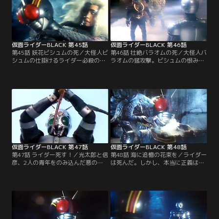
せ悪魔の楽園！
く。走り抜け！悪の空間。許すな！
悪魔の大怪人。
仮面ライダーBLACK 第45話
仮面ライダーBLACK 第46話
第45話 妖花ビシュムの死／大怪人ビ
第46話 壮絶バラオムの死／大怪人バ
シュムの仕掛けるライダー必殺の作
ラオムの猛攻撃。ビシュムの恨みを
戦。悪夢の花園を舞台に、大怪人対
晴らすべく最後の賭けを挑むバラオ
ライダーの命を賭けたファイナルバ
ムに、ライダーは追いつめられる。
トルが始まる。そして今、戦いを見
そしてゴルゴム創生王がシャドーム
守るシャドームーンの目が不気味な
ーンに下した言葉とは？貫け！戦士
光を放った。はじけろ！正義のエナ
の誇りを。倒せ！牙剥く大怪人。
ジー。掴め！でっかいビクトリー。
仮面ライダーBLACK 第47話
仮面ライダーBLACK 第48話
第47話 ライダー死す！／光太郎と信
第48話 海に追憶の花束を／ライダー
彦、2人の青年をのみ込んだ悪の神
は死んだ。しかし、本当に正義は滅
話の最後のページが、創生王によっ
んだのか？本当に悪魔は勝利を掴ん
て開かれた。運命の対決にのぞむ二
だのか？揺れ動く気持ちを抑え日本
人の戦士。だが、創生王の策略の前
を旅立つ杏子と克美。だが、二人の
にライダーは苦戦する。そして今、
思い出を託した花束が海に投げ入れ
シャドームーンの魔剣がライダー目
られたとき、海中深く眠るライダー
がけて振り下ろされた。
の体が不思議な光を放ち始めた。