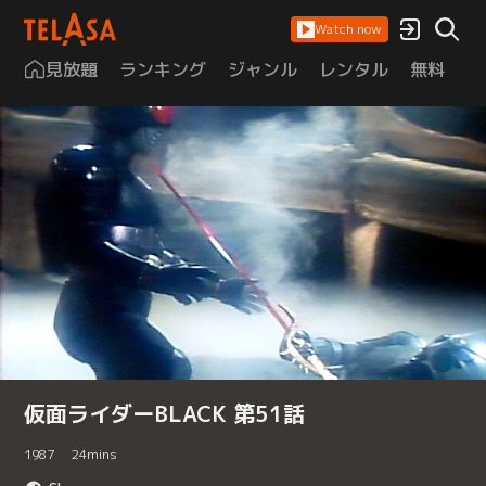
Watch now
見放題
ランキング
ジャンル
レンタル
無料
は
仮面ライダーBLACK 第51話
1987
24
mins