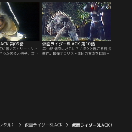
太郎の心に怒りの炎を点
ムの暗い闇を吹き払え！
ACK 第09話
仮面ライダーBLACK 第10話
の紅い唇／ストリートクィ
第10話 信彦はどこに？／次々と起こる誘拐
合うかおると悦子。ゴル
事件。最強テロリスト集団の育成を目論む
悦子は、若者の街をハチ
ゴルゴムは第2、第3の光太郎、信彦を生み
してしまった。咆えろ！
出そうとしていた。聞こえるか！光太郎。
りに握った拳だけがお前
助けを求めるあの声が。今、信彦の秘密に
。
近づく光太郎の前に、牙を剥き立ちはだか
るトカゲ怪人。
ンタル）
仮面ライダーBLACK
仮面ライダーBLACK 第15話