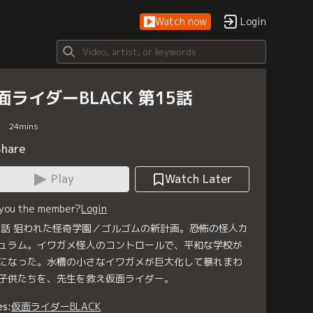
Watch now
Login
面ライダーBLACK 第15話
24
mins
Share
Play
Watch Later
 you the member?
Login
5話 狙われた怪奇学園／ゴルゴムの新計画。恐怖の怪人カ
ュラム。イワガメ怪人のコントロールで、平和な学校が
になった。水槽の小さなイワガメが巨大化して暴れまわ
子供たちを、先生を救え仮面ライダー。
es:
仮面ライダーBLACK