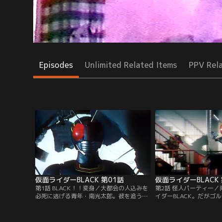
Episodes
Unlimited Related Items
PPV Rel
仮面ライダーBLACK 第01話
仮面ライダーBLACK 
第1話 BLACK！！変身／大都会の人込みを
第2話 怪人パーティー
必死に逃げる青年・南光太郎。彼を追う3
イダーBLACK。だがゴ
つの不気味な影は、暗黒結社ゴルゴムの大
ブラックサンと呼ぶ。な
神官ダロム・バラオム・ビシュム。ダロム
ばれ改造されたのか？秘
は光太郎が世紀王ブラックサンであると告
ゆかりにヒョウ怪人の黒