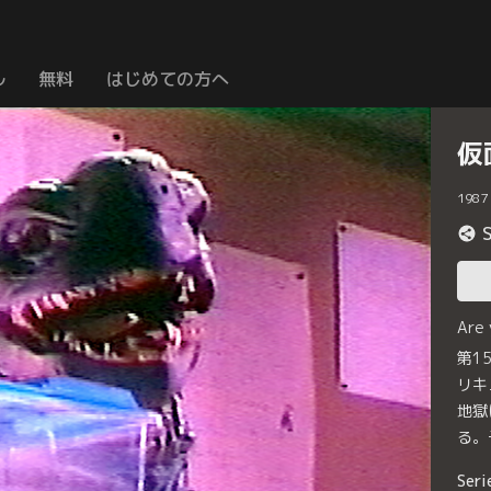
ル
無料
はじめての方へ
仮
1987
Are
第1
リキ
地獄
る。
Seri