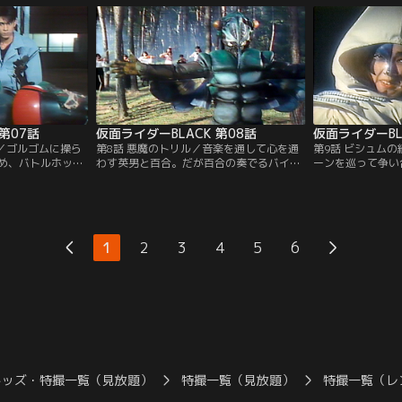
今、恵子の涙が光
した！
第07話
仮面ライダーBLACK 第08話
仮面ライダーBL
カ／ゴルゴムに操ら
第8話 悪魔のトリル／音楽を通して心を通
第9話 ビシュム
め、バトルホッパ
わす英男と百合。だが百合の奏でるバイオ
ーンを巡って争い
ACKだが、サイ怪
リンは、セミ怪人の手によって恐ろしい怪
ゴムに魅入られた
ッパーは傷つき、
音波に変えられてしまった。立て！光太
怪人の手に売り渡
トルホッパーよ！
郎。ゴルゴムの侵略は音楽を愛する百合の
立て！光太郎。怒
せてくれ！
心までも侵そうとしている。
の愛する街を守る
1
2
3
4
5
6
キッズ・特撮一覧（見放題）
特撮一覧（見放題）
特撮一覧（レ