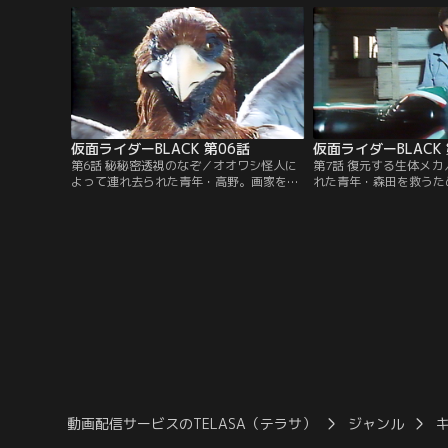
げるが、光太郎は信じることが出来ない。
「お前の体は人間ではない。その証拠を見
せてやる。」光太郎は、三神官の前で仮面
ライダーBLACKに変身した。
仮面ライダーBLACK 第06話
仮面ライダーBLACK 
第6話 秘秘密透視のなぞ／オオワシ怪人に
第7話 復元する生体メ
よって連れ去られた青年・高野。画家を目
れた青年・森田を救うた
指す彼は、ゴルゴムによってコンピュータ
ーを駆る仮面ライダーBL
ー戦争の戦士に仕立て上げられていく。
人の猛攻の前にバトルホ
次々と消滅していくスーパーコンピュータ
倒れた。立て！我が友バ
ーの回路図。今、オオワシ怪人の眼光は光
もう一度あの爆音を聞か
太郎の姿を捉えた。
動画配信サービスのTELASA（テラサ）
ジャンル