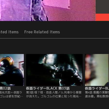
ated Items
Free Related Items
第02話
仮面ライダーBLACK 第03話
仮面ライダーBL
／南光太郎＝仮面ラ
第3話 怪？怪・改造人間／SL列車から乗客
第4話 悪魔の実
ルゴムは彼を世紀王
が消えた。ゴルゴムの仕業と知った南光太
速水徹。黒松教授
ぜ、何のために選
郎は、残された少年の証言によってクワゴ
は、レースでの優
密を知る女・月影
怪人を追う。そこには大神官ビシュムの壮
の暗黒の淵へと引
い影が迫る。
大な計略が待ち受けていた。
子の目の前で野獣