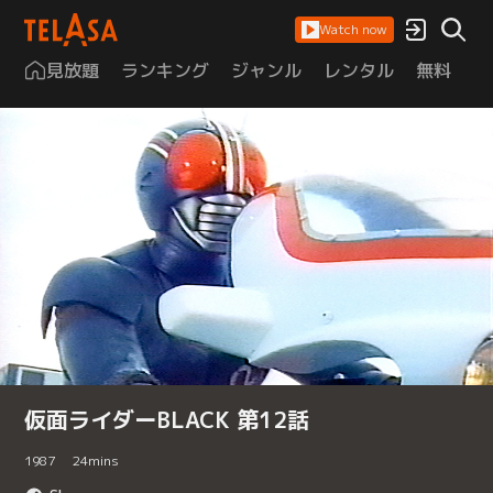
Watch now
見放題
ランキング
ジャンル
レンタル
無料
は
仮面ライダーBLACK 第12話
1987
24
mins