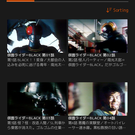
Sorting
仮面ライダーBLACK 第01話
仮面ライダーBLACK 第02話
第1話 BLACK！！変身／大都会の人
第2話 怪人パーティー／南光太郎＝
込みを必死に逃げる青年・南光太
仮面ライダーBLACK。だがゴルゴム
郎。彼を追う3つの不気味な影は、
は彼を世紀王ブラックサンと呼ぶ。
暗黒結社ゴルゴムの大神官ダロム・
なぜ、何のために選ばれ改造された
バラオム・ビシュム。ダロムは光太
のか？秘密を知る女・月影ゆかりに
郎が世紀王ブラックサンであると告
ヒョウ怪人の黒い影が迫る。
げるが、光太郎は信じることが出来
ない。「お前の体は人間ではない。
その証拠を見せてやる。」光太郎
は、三神官の前で仮面ライダー
BLACKに変身した。
仮面ライダーBLACK 第03話
仮面ライダーBLACK 第04話
第3話 怪？怪・改造人間／SL列車か
第4話 悪魔の実験室／オートバイレ
ら乗客が消えた。ゴルゴムの仕業と
ーサー速水徹。黒松教授の甘い誘惑
知った南光太郎は、残された少年の
に乗った速水は、レースでの優勝と