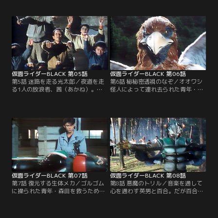
証言によってクワゴ怪人を追う。そ
引き換えにゴルゴムの暗黒の淵へと
こには大神官ビシュムの壮大な計略
引き込まれていく。妹・恵子の目の
が待ち受けていた。
前で野獣と化していく速水の体。
今、恵子の涙が光太郎の心に怒りの
炎を点した！
仮面ライダーBLACK 第05話
仮面ライダーBLACK 第06話
第5話 迷路を走る光太郎／夜道を走
第6話 秘秘密透視のなぞ／オオワシ
る1人の放浪者、茜（あかね）。茜
怪人によって連れ去られた青年・高
の故郷はゴルゴムの陰謀によって、
野。画家を目指す彼は、ゴルゴムに
今や悪魔の里と化してしまった。村
よってコンピューター戦争の戦士に
に響き渡るヤギ怪人の不気味な呪
仕立て上げられていく。次々と消滅
文。急げ光太郎！平和な里からゴル
していくスーパーコンピューターの
ゴムの暗い闇を吹き払え！
回路図。今、オオワシ怪人の眼光は
光太郎の姿を捉えた。
仮面ライダーBLACK 第07話
仮面ライダーBLACK 第08話
第7話 復元する生体メカ／ゴルゴム
第8話 悪魔のトリル／音楽を通して
に操られた青年・森田を救うため、
心を通わす英男と百合。だが百合の
バトルホッパーを駆る仮面ライダー
奏でるバイオリンは、セミ怪人の手
BLACKだが、サイ怪人の猛攻の前に
によって恐ろしい怪音波に変えられ
バトルホッパーは傷つき、倒れた。
てしまった。立て！光太郎。ゴルゴ