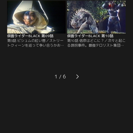
立て！我が友バトルホッパーよ！も
ムの侵略は音楽を愛する百合の心ま
う一度あの爆音を聞かせてくれ！
でも侵そうとしている。
仮面ライダーBLACK 第09話
仮面ライダーBLACK 第10話
第9話 ビシュムの紅い唇／ストリー
第10話 信彦はどこに？／次々と起こ
トクィーンを巡って争い合うかおる
る誘拐事件。最強テロリスト集団の
と悦子。ゴルゴムに魅入られた悦子
育成を目論むゴルゴムは第2、第3の
は、若者の街をハチ怪人の手に売り
光太郎、信彦を生み出そうとしてい
渡してしまった。咆えろ！立て！光
た。聞こえるか！光太郎。助けを求
太郎。怒りに握った拳だけがお前の
めるあの声が。今、信彦の秘密に近
愛する街を守る。
づく光太郎の前に、牙を剥き立ちは
だかるトカゲ怪人。
1