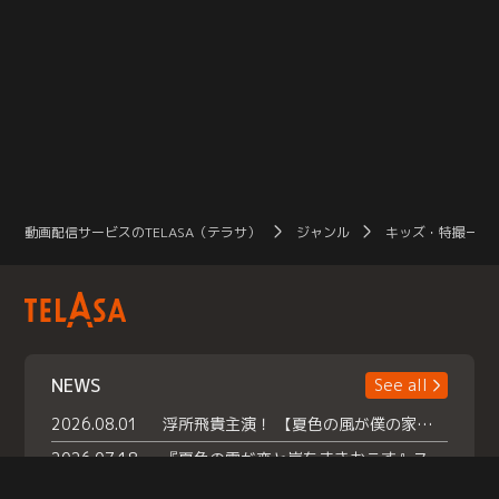
動画配信サービスのTELASA（テラサ）
ジャンル
キッズ・特撮一覧
NEWS
See all
2026.08.01
浮所飛貴主演！ 【夏色の風が僕の家にやってきた】 本日よりテラサで独占配信スタート！
2026.07.18
『夏色の雲が恋と嵐をまきおこす』スペシャルメイキング 【Part1】2026年７月18日（土）23時30分～配信スタート！話題のシーンの裏側を大公開！豪華キャスト大集合！ 『武宮家 真夏の家族会議』開催！
2026.07.15
救命医・遥（今田）の《心揺さぶる過去》や、 麻酔科医・権野（船越英一郎）の《謎多きプライベート》など… 《知られざるエピソード》を独占配信！