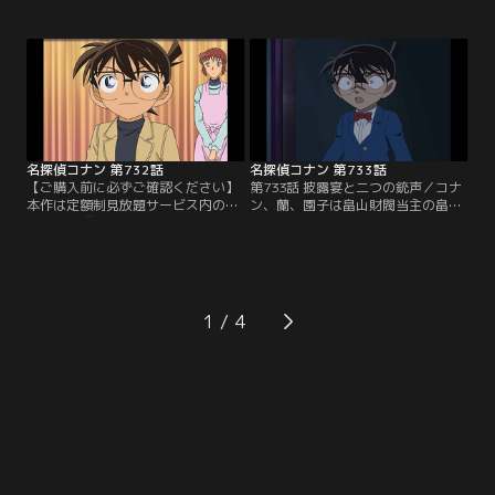
才モデラー北島と恋人の麗香が現れ
の堕天使』公開記念！TVシリーズ特
る。隣ではモデラーの森下が展示を
別配信 絆と秩序の捜査録！警察学校
していた。この後、会場控室で絶命
＆警視庁セレクション」にて3/14～
した北島が発見される。控室にいた
8/31まで配信中です。ご加入の方は
モデラー雑誌記者の広戸は取材に来
見放題ページよりご視聴ください。
たら絶命していたと証言。麗香、森
／第731話 現場の隣人は元カレ（前
下、広戸が容疑者に浮上するが…。
編）／交通課の苗子の携帯に桜子か
ら家政婦を…。
名探偵コナン 第732話
名探偵コナン 第733話
【ご購入前に必ずご確認ください】
第733話 披露宴と二つの銃声／コナ
本作は定額制見放題サービス内の
ン、蘭、園子は畠山財閥当主の畠山
「劇場版『名探偵コナン ハイウェイ
優と伊藤美帆の結婚式に出席する。
の堕天使』公開記念！TVシリーズ特
美帆の弟、伊藤善文は幸せそうな美
別配信 絆と秩序の捜査録！警察学校
帆を見て感極まっていた。疲れた美
＆警視庁セレクション」にて3/14～
帆が先に宿泊するコテージに戻った
8/31まで配信中です。ご加入の方は
後、別荘の駐車場で胸を撃たれて息
見放題ページよりご視聴ください。
絶えた優が発見される。その時、川
1
／第732話 現場の隣人は元カレ（後
の向こう側からも銃声が…。そこで
編）／永信と桜子が出掛けた後、マ
は美帆も胸を撃たれて絶命してい
ンションに…。
た。