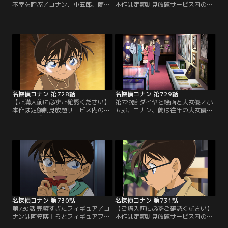
不幸を呼ぶ／コナン、小五郎、蘭は
本作は定額制見放題サービス内の
公園で絶命した広瀬ナナを発見。地
「劇場版『名探偵コナン ハイウェイ
面に「ナ」というダイイングメッセ
の堕天使』公開記念！TVシリーズ特
ージが残されていた。ナナと会う約
別配信 疾風の拳撃！世良真純・赤井
束をしていた婚約者の左門治は事件
一家セレクション」にて3/14～
前にナナから元恋人の右田利彦と会
8/31まで配信中です。ご加入の方は
うというメールが届いたと証言。ナ
見放題ページよりご視聴ください。
ナのメッセージは漢字の「右」か
／第727話 果実が詰まった宝箱（前
「左」を書く途中だった可能性が高
編）／コナンたちは…。
く、右田と左門が容疑者に。
名探偵コナン 第728話
名探偵コナン 第729話
【ご購入前に必ずご確認ください】
第729話 ダイヤと絵画と大女優／小
本作は定額制見放題サービス内の
五郎、コナン、蘭は往年の大女優、
「劇場版『名探偵コナン ハイウェイ
白川美鈴の屋敷に招かれる。買い物
の堕天使』公開記念！TVシリーズ特
から戻ったメイドの中西優香は家の
別配信 疾風の拳撃！世良真純・赤井
前で事故を起こし、美鈴は優香に激
一家セレクション」にて3/14～
怒する。この後、コナンは2階が火
8/31まで配信中です。ご加入の方は
事になっている事に気付く。コナン
見放題ページよりご視聴ください。
たちは助けに向かうが美鈴は煙によ
／第728話 果実が詰まった宝箱（後
って窒息死していた。皆は事故と考
編）／コナンたちは倉庫前の防犯カ
えるが、コナンは殺人事件と疑っ
メラの…。
て…。
名探偵コナン 第730話
名探偵コナン 第731話
第730話 完璧すぎたフィギュア／コ
【ご購入前に必ずご確認ください】
ナンは阿笠博士らとフィギュアフェ
本作は定額制見放題サービス内の
スティバルにやってくる。そこに天
「劇場版『名探偵コナン ハイウェイ