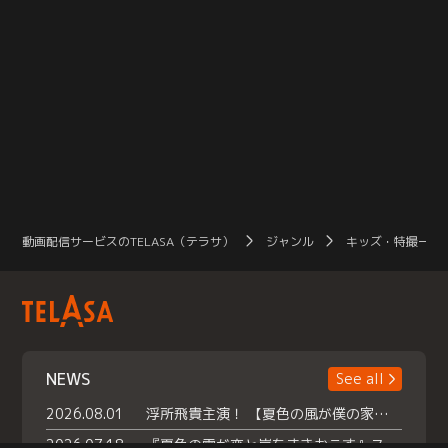
動画配信サービスのTELASA（テラサ）
ジャンル
キッズ・特撮一覧
NEWS
See all
2026.08.01
浮所飛貴主演！ 【夏色の風が僕の家にやってきた】 本日よりテラサで独占配信スタート！
2026.07.18
『夏色の雲が恋と嵐をまきおこす』スペシャルメイキング 【Part1】2026年７月18日（土）23時30分～配信スタート！話題のシーンの裏側を大公開！豪華キャスト大集合！ 『武宮家 真夏の家族会議』開催！