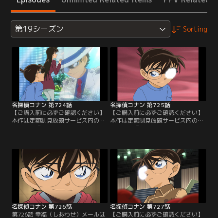
第19シーズン
Sorting
名探偵コナン 第724話
名探偵コナン 第725話
【ご購入前に必ずご確認ください】
【ご購入前に必ずご確認ください】
本作は定額制見放題サービス内の
本作は定額制見放題サービス内の
「劇場版『名探偵コナン ハイウェイ
「劇場版『名探偵コナン ハイウェイ
の堕天使』公開記念！TVシリーズ特
の堕天使』公開記念！TVシリーズ特
別配信 疾風の拳撃！世良真純・赤井
別配信 疾風の拳撃！世良真純・赤井
一家セレクション」にて3/14～
一家セレクション」にて3/14～
8/31まで配信中です。ご加入の方は
8/31まで配信中です。ご加入の方は
見放題ページよりご視聴ください。
見放題ページよりご視聴ください。
／第724話 怪盗キッドと赤面の人魚
／第725話 怪盗キッドと赤面の人魚
（ブラッシュマーメイド）（前編）
（ブラッシュマーメイド）（後編）
／次郎吉の…。
／キッドの…。
名探偵コナン 第726話
名探偵コナン 第727話
第726話 幸福（しあわせ）メールは
【ご購入前に必ずご確認ください】