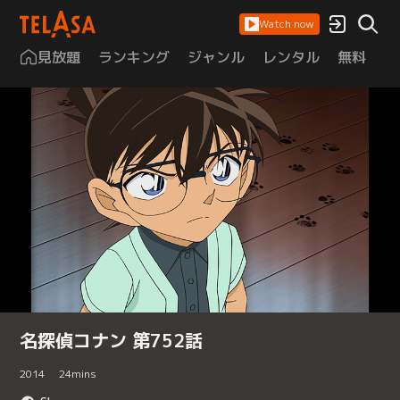
Watch now
見放題
ランキング
ジャンル
レンタル
無料
は
名探偵コナン 第752話
2014
24
mins