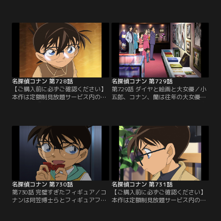
公園で絶命した広瀬ナナを発見。地
「劇場版『名探偵コナン ハイウェイ
面に「ナ」というダイイングメッセ
の堕天使』公開記念！TVシリーズ特
ージが残されていた。ナナと会う約
別配信 疾風の拳撃！世良真純・赤井
束をしていた婚約者の左門治は事件
一家セレクション」にて3/14～
前にナナから元恋人の右田利彦と会
8/31まで配信中です。ご加入の方は
うというメールが届いたと証言。ナ
見放題ページよりご視聴ください。
ナのメッセージは漢字の「右」か
／第727話 果実が詰まった宝箱（前
「左」を書く途中だった可能性が高
編）／コナンたちは…。
く、右田と左門が容疑者に。
名探偵コナン 第728話
名探偵コナン 第729話
【ご購入前に必ずご確認ください】
第729話 ダイヤと絵画と大女優／小
本作は定額制見放題サービス内の
五郎、コナン、蘭は往年の大女優、
「劇場版『名探偵コナン ハイウェイ
白川美鈴の屋敷に招かれる。買い物
の堕天使』公開記念！TVシリーズ特
から戻ったメイドの中西優香は家の
別配信 疾風の拳撃！世良真純・赤井
前で事故を起こし、美鈴は優香に激
一家セレクション」にて3/14～
怒する。この後、コナンは2階が火
8/31まで配信中です。ご加入の方は
事になっている事に気付く。コナン
見放題ページよりご視聴ください。
たちは助けに向かうが美鈴は煙によ
／第728話 果実が詰まった宝箱（後
って窒息死していた。皆は事故と考
編）／コナンたちは倉庫前の防犯カ
えるが、コナンは殺人事件と疑っ
メラの…。
て…。
名探偵コナン 第730話
名探偵コナン 第731話
第730話 完璧すぎたフィギュア／コ
【ご購入前に必ずご確認ください】
ナンは阿笠博士らとフィギュアフェ
本作は定額制見放題サービス内の
スティバルにやってくる。そこに天
「劇場版『名探偵コナン ハイウェイ
才モデラー北島と恋人の麗香が現れ
の堕天使』公開記念！TVシリーズ特