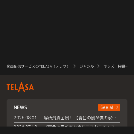
動画配信サービスのTELASA（テラサ）
ジャンル
キッズ・特撮一覧
NEWS
See all
2026.08.01
浮所飛貴主演！ 【夏色の風が僕の家にやってきた】 本日よりテラサで独占配信スタート！
2026.07.18
『夏色の雲が恋と嵐をまきおこす』スペシャルメイキング 【Part1】2026年７月18日（土）23時30分～配信スタート！話題のシーンの裏側を大公開！豪華キャスト大集合！ 『武宮家 真夏の家族会議』開催！