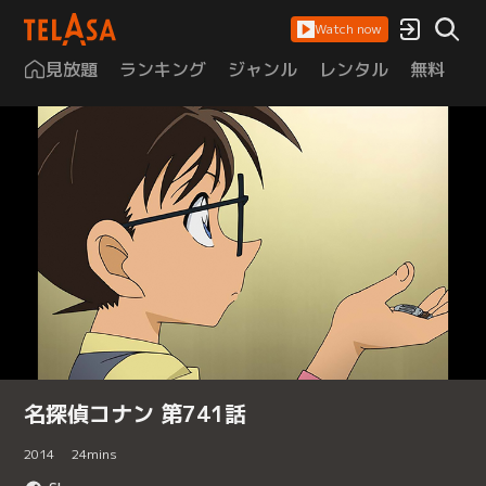
Watch now
見放題
ランキング
ジャンル
レンタル
無料
は
名探偵コナン 第741話
2014
24
mins