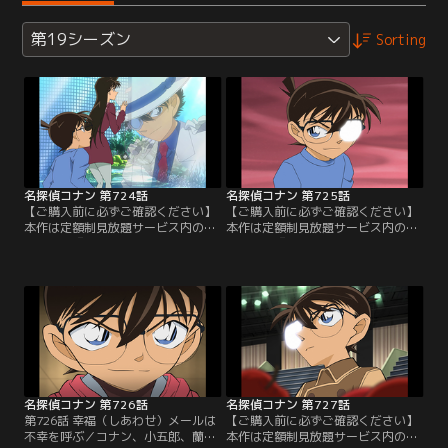
第19シーズン
Sorting
名探偵コナン 第724話
名探偵コナン 第725話
【ご購入前に必ずご確認ください】
【ご購入前に必ずご確認ください】
本作は定額制見放題サービス内の
本作は定額制見放題サービス内の
「劇場版『名探偵コナン ハイウェイ
「劇場版『名探偵コナン ハイウェイ
の堕天使』公開記念！TVシリーズ特
の堕天使』公開記念！TVシリーズ特
別配信 疾風の拳撃！世良真純・赤井
別配信 疾風の拳撃！世良真純・赤井
一家セレクション」にて3/14～
一家セレクション」にて3/14～
8/31まで配信中です。ご加入の方は
8/31まで配信中です。ご加入の方は
見放題ページよりご視聴ください。
見放題ページよりご視聴ください。
／第724話 怪盗キッドと赤面の人魚
／第725話 怪盗キッドと赤面の人魚
（ブラッシュマーメイド）（前編）
（ブラッシュマーメイド）（後編）
／次郎吉の…。
／キッドの…。
名探偵コナン 第726話
名探偵コナン 第727話
第726話 幸福（しあわせ）メールは
【ご購入前に必ずご確認ください】
不幸を呼ぶ／コナン、小五郎、蘭は
本作は定額制見放題サービス内の