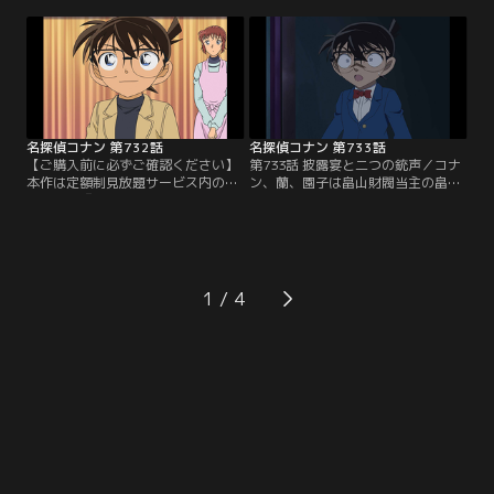
る。隣ではモデラーの森下が展示を
別配信 絆と秩序の捜査録！警察学校
していた。この後、会場控室で絶命
＆警視庁セレクション」にて3/14～
した北島が発見される。控室にいた
8/31まで配信中です。ご加入の方は
モデラー雑誌記者の広戸は取材に来
見放題ページよりご視聴ください。
たら絶命していたと証言。麗香、森
／第731話 現場の隣人は元カレ（前
下、広戸が容疑者に浮上するが…。
編）／交通課の苗子の携帯に桜子か
ら家政婦を…。
名探偵コナン 第732話
名探偵コナン 第733話
【ご購入前に必ずご確認ください】
第733話 披露宴と二つの銃声／コナ
本作は定額制見放題サービス内の
ン、蘭、園子は畠山財閥当主の畠山
「劇場版『名探偵コナン ハイウェイ
優と伊藤美帆の結婚式に出席する。
の堕天使』公開記念！TVシリーズ特
美帆の弟、伊藤善文は幸せそうな美
別配信 絆と秩序の捜査録！警察学校
帆を見て感極まっていた。疲れた美
＆警視庁セレクション」にて3/14～
帆が先に宿泊するコテージに戻った
8/31まで配信中です。ご加入の方は
後、別荘の駐車場で胸を撃たれて息
見放題ページよりご視聴ください。
絶えた優が発見される。その時、川
1
／第732話 現場の隣人は元カレ（後
の向こう側からも銃声が…。そこで
編）／永信と桜子が出掛けた後、マ
は美帆も胸を撃たれて絶命してい
ンションに…。
た。