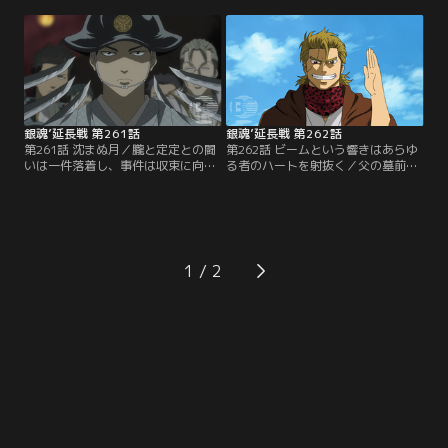
乗り込む。ついに銀時たちは国を統
地に追い込まれるが、間一髪、真選
べる先代将軍・徳川定定の元に参
組・見廻り組が助太刀に入る。いよ
上！傾城鈴蘭の無念を晴らすため、
いよ、銀時と朧との闘いは、最終局
一行が定定に戦いを挑む！！定定の
面へ…。【提供：バンダイチャンネ
用心棒をしていたのは、暗殺部隊
ル】
「天照院奈落」最強の男・朧であっ
た。【提供：バンダイチャンネル】
銀魂’延長戦 第261話
銀魂’延長戦 第262話
第261話 沈まぬ月／朧と定定との闘
第262話 ビームという響きはあらゆ
いは一件落着し、事件は収束に向か
る者のハートを射抜く／父の墓前で
い、定定は罪に問われることとなっ
道場復興を宣言するお妙。すると後
た。冷たい牢の中、一人の男が彼を
ろから聞き憶えのある声が…。そこ
訪ねて来る…。一方、銀時たちは、
には恒道館かつての塾頭・尾美一の
傾城鈴蘭の約束を果たすため、彼女
姿があった。ターミナルの転送装置
の真の想い人に対して、一芝居打つ
爆発事故以来、消息不明だった尾美
ことに…。【提供：バンダイチャン
の突然の来訪に驚きながらも、喜ぶ
1
ネル】
新八とお妙。【提供：バンダイチャ
ンネル】