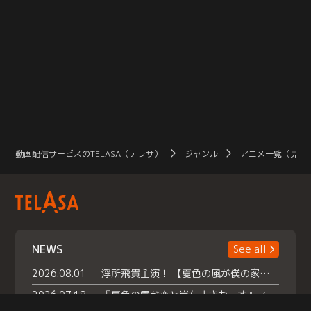
動画配信サービスのTELASA（テラサ）
ジャンル
アニメ一覧（見放
NEWS
See all
2026.08.01
浮所飛貴主演！ 【夏色の風が僕の家にやってきた】 本日よりテラサで独占配信スタート！
2026.07.18
『夏色の雲が恋と嵐をまきおこす』スペシャルメイキング 【Part1】2026年７月18日（土）23時30分～配信スタート！話題のシーンの裏側を大公開！豪華キャスト大集合！ 『武宮家 真夏の家族会議』開催！