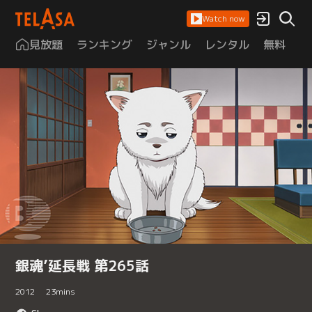
Watch now
見放題
ランキング
ジャンル
レンタル
無料
は
銀魂’延長戦 第265話
2012
23
mins