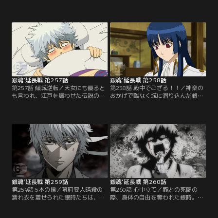
単独行動に出るたまの目の前に突如
時。だが、銀時の仲間たちは次々に
金時が現れる。たまが洗脳されない
銀時のことを思い出し、形勢が逆転
事実を知る金時は、彼女を追い詰め
したかに見えた…しかし金時から恐
る。間一髪銀時に助けられるが、怪
るべき計画の全貌を聞かされる。銀
我を負い、静かに目を閉じるた
時VS金時の戦いはついに最終局面に
ま…。銀時の表情は一変する。一
突入する。【提供：バンダイチャン
方、金時はかぶき町中に、たまが銀
ネル】
時にやられたと知らせまわる…。
【提供：バンダイチャンネル】
銀魂’延長戦 第257話
銀魂’延長戦 第258話
第257話 傾城逆転／天女にも優ると
第258話 殿中でござる！！／神楽の
も言われ、江戸を賑わせた伝説の花
おかげで難なく城に潜り込んだ銀時
魁・鈴蘭。月詠の紹介により鈴蘭か
たち。厳重な警備の目をごまかすた
ら、依頼を受けることになった銀
め、缶蹴りをすることになるが、銀
時。彼女を迎えるべく入念に準備を
時の蹴り上げた缶が不運にも将軍の
するが、目の前に現れたのは話とは
額に命中！！なんとか証拠隠滅を図
ほど遠い一人の老婆だった。実はそ
ろうとする過程で、銀時一同の前に
の老婆こそが鈴蘭本人で、銀時は彼
鈴蘭が探し求めていた人物が現れ
女の想い人捜しを引き受けることに
る！？その人物が語る衝撃の事実と
なるが…。【提供：バンダイチャン
は…！？【提供：バンダイチャンネ
ネル】
ル】
銀魂’延長戦 第259話
銀魂’延長戦 第260話
第259話 5本の指／幕府要人暗殺の
第260話 心中立て／朧との死闘の
濡れ衣を着せられた銀時たちは、真
際、身体の自由を奪われた銀時。定
選組の手引きで牢を脱出。そよ姫を
定によって、負傷した六転舞蔵を背
人質（！？）に黒幕のいる本丸へと
負った新八たちも敵の攻撃により窮