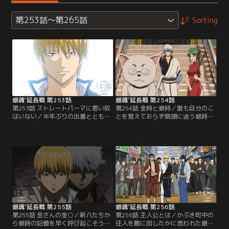
第253話～第265話
Sorting
銀魂’延長戦 第253話
銀魂’延長戦 第254話
第253話 ストレートパーマに悪い奴
第254話 金時と銀時／誰も自分のこ
はいない／半年ぶりの出番とともに
とを覚えておらず路頭に迷う銀時
万事屋に戻ってきた銀時。しかし、
は、たまと定春に助けられる。たま
彼を出迎えるのは、新八と神楽、そ
から金時は、銀時の弱点を全て克服
して見知らぬ金髪ストレートヘアー
した源外の作ったプラモデルという
の男性、坂田金時。うっかり他人の
事実を知る。金時の目的は、かぶき
家に間違ってお邪魔してしまったと
町の住人が持つ銀時の記憶を抹消し
思い、その場を後にする銀時…が、
て、本物の万事屋リーダーになり代
そこは紛れも無く自分の家。【提
わること…銀時はたま、定春と一緒
供：バンダイチャンネル】
に完全超人たる金時を倒すため、仲
間を取り戻すことを決意する。【提
供：バンダイチャンネル】
銀魂’延長戦 第255話
銀魂’延長戦 第256話
第255話 金さんの金○／新八たちか
第256話 主人公とは／かぶき町中の
ら銀時の記憶を早く呼び起こそうと
住人を敵に回したかに思われた銀