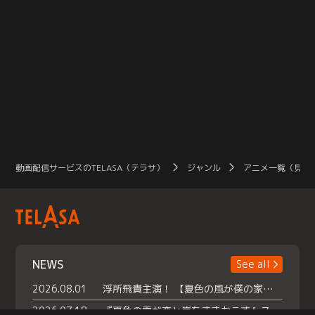
動画配信サービスのTELASA（テラサ）
ジャンル
アニメ一覧（見放
NEWS
See all
2026.08.01
浮所飛貴主演！ 【夏色の風が僕の家にやってきた】 本日よりテラサで独占配信スタート！
2026.07.18
『夏色の雲が恋と嵐をまきおこす』スペシャルメイキング 【Part1】2026年７月18日（土）23時30分～配信スタート！話題のシーンの裏側を大公開！豪華キャスト大集合！ 『武宮家 真夏の家族会議』開催！