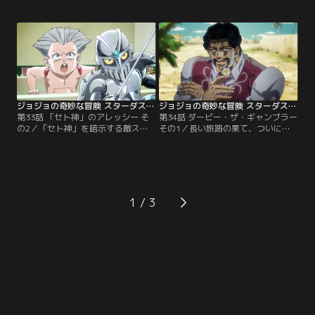
敵の本体らしき女の行方を追ううち
太郎たちはふたりが来ないことを不
に、アヴドゥルもコンセントに触れ
審に思い、ルクソールの街中を探
てしまい磁力を帯びてしまう。磁力
る。すると、ポルナレフが殺気を出
の影響でくっつきあうジョセフたち
しながら自分たちを尾行する男を発
は、互いの体を引き離してから街を
見。男の正体を探ろうした直後、男
駆け巡り、女を追いかける。やが
の影が伸びてポルナレフの影に迫っ
て、余裕を見せるスタンド使いの女
てくる。とっさに身をかわしたポル
を…。
ナレフだったが…。
ジョジョの奇妙な冒険 スターダストクルセイダース エジプト編 第33話
ジョジョの奇妙な冒険 スターダストクルセイダース エジプト編 第34話
第33話 「セト神」のアレッシー そ
第34話 ダービー・ザ・ギャンブラー
の2／「セト神」を暗示する敵スタ
その1／長い旅路の果て、ついに目
ンド使い・アレッシーの能力で、心
的地であるエジプト・カイロへと到
も体も子供に戻ってしまったポルナ
着した承太郎たち。さっそく、立ち
レフ。混乱する彼を救ったのは、通
寄ったカフェでDIOの館の聞き込み
りがかりのマレーナという女性だっ
を開始する。すると、その場にいた
た。だが彼女の家の中までも、アレ
客のひとりが「その館に見覚えがあ
ッシーの魔の手は迫る。浴室でアレ
る」と静かに声を上げる。詳細を聞
1
ッシーに襲われたポルナレフは丸裸
き出そうとするジョセフに対し、そ
のまま本体と同じように縮んで…。
の客は情報の対価としてギャンブル
での勝負を要求…。