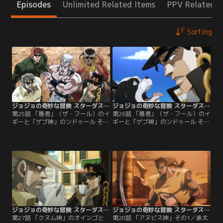
Episodes
Unlimited Related Items
PPV Related I
Sorting
ジョジョの奇妙な冒険 スターダストクルセイダース エジプト編 第25話
ジョジョの奇妙な冒険 スターダストクルセイダース エジプト編 第26話
第25話 「愚者」（ザ・フール）のイ
第26話 「愚者」（ザ・フール）のイ
ギーと「ゲブ神」のンドゥール その
ギーと「ゲブ神」のンドゥール その
1／DIOのいるエジプト上陸を果た
2／新たにイギーを仲間に加えた承
し、ジープで砂漠を横断中の承太郎
太郎たちだったが、水のスタンドの
たち。彼らのもとに一機のヘリコプ
急襲によって花京院が重傷を負う。
ターが降り立った。そのヘリは、一
アヴドゥルは姿の見えない敵からの
行の旅をサポートしていたスピード
攻撃に対して一計を案じるものの、
ワゴン財団のもので、ジョセフの要
すんでの所で看破されてしまう。圧
請を受けて承太郎たちの新たな仲間
倒的不利な状況が続くなかイギーは
を連れてきていた。ジョセフ曰
なぜかのん気にいねむり中…。
く…。
ジョジョの奇妙な冒険 スターダストクルセイダース エジプト編 第27話
ジョジョの奇妙な冒険 スターダストクルセイダース エジプト編 第28話
第27話 「クヌム神」のオインゴと
第28話 「アヌビス神」その1／承太