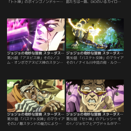
「トト神」のボインゴ／ンドゥール
郎たちは一路、DIOのいるカイロを
との闘いで重傷を負った花京院とア
目指してナイル河を下るための小型
ヴドゥルの治療中、アスワンの街で
帆船を探す。一方、一行の近くの河
小休止を取る承太郎たち。敵スタン
べりを歩いていた農夫のチャカは、
ドの襲撃を警戒する一行は、ポルナ
道ばたに落ちていた一本の装飾刀を
レフが無作為に選んだカフェに入る
拾う。周囲の人間が刀を抜こうとし
ことに。だがそのカフェには「クヌ
てもびくともしないが、チャカが抜
ム」のスタンド使い・オインゴと、
こうとすると妖しく光る刀身があら
「トト」のスタンド使い・ボインゴ
わになった。すると、チャカの心に
の兄弟が潜んでいた…。
不思議な声が響き…。
ジョジョの奇妙な冒険 スターダストクルセイダース エジプト編 第29話
ジョジョの奇妙な冒険 スターダストクルセイダース エジプト編 第30話
第29話 「アヌビス神」その2／コ
第30話 「バステト女神」のマライア
ム・オンボでアヌビス神のスタンド
その1／ナイル川中流の街・ルクソ
使い・チャカを倒したポルナレフだ
ールに到着した承太郎たち。その道
ったが、同じくアヌビス神のスタン
中、ジョセフは傍らの岩に奇妙なコ
ドと語る理髪店の主人に襲撃され
ンセントがついていることに気がつ
る。そのことで、チャカの持ってい
いた。不思議に思いながらも何気な
た「刀」こそがスタンドであると気
くコンセントに触れた途端、感電し
がついたポルナレフは反撃を試み
てしまう。だが感電した以外は特に
る。だが、ポルナレフの闘い方を憶
異常が見られないためそのまま承太
えたことで以前よりも強力になった
郎たちと合流を果たすジョセフ…。
アヌビス神のパワーに…。
ジョジョの奇妙な冒険 スターダストクルセイダース エジプト編 第31話
ジョジョの奇妙な冒険 スターダストクルセイダース エジプト編 第32話
第31話 「バステト女神」のマライア
第32話 「セト神」のアレッシー そ
その2／敵スタンドの能力により、
の1／ジョセフとアヴドゥルがマラ
磁力を帯びた体になったジョセフ。
イアと戦闘を繰り広げていた頃、承