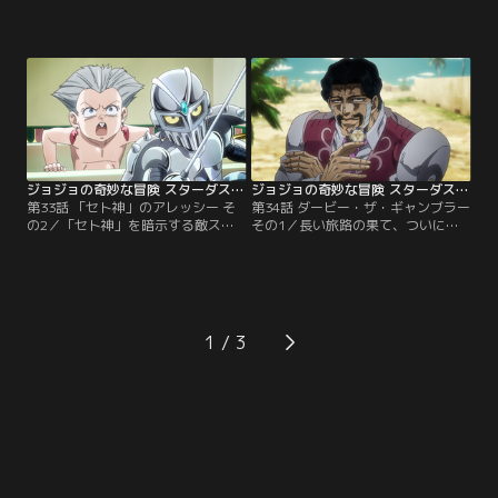
磁力を帯びた体になったジョセフ。
イアと戦闘を繰り広げていた頃、承
敵の本体らしき女の行方を追ううち
太郎たちはふたりが来ないことを不
に、アヴドゥルもコンセントに触れ
審に思い、ルクソールの街中を探
てしまい磁力を帯びてしまう。磁力
る。すると、ポルナレフが殺気を出
の影響でくっつきあうジョセフたち
しながら自分たちを尾行する男を発
は、互いの体を引き離してから街を
見。男の正体を探ろうした直後、男
駆け巡り、女を追いかける。やが
の影が伸びてポルナレフの影に迫っ
て、余裕を見せるスタンド使いの女
てくる。とっさに身をかわしたポル
を…。
ナレフだったが…。
ジョジョの奇妙な冒険 スターダストクルセイダース エジプト編 第33話
ジョジョの奇妙な冒険 スターダストクルセイダース エジプト編 第34話
第33話 「セト神」のアレッシー そ
第34話 ダービー・ザ・ギャンブラー
の2／「セト神」を暗示する敵スタ
その1／長い旅路の果て、ついに目
ンド使い・アレッシーの能力で、心
的地であるエジプト・カイロへと到
も体も子供に戻ってしまったポルナ
着した承太郎たち。さっそく、立ち
レフ。混乱する彼を救ったのは、通
寄ったカフェでDIOの館の聞き込み
りがかりのマレーナという女性だっ
を開始する。すると、その場にいた
た。だが彼女の家の中までも、アレ
客のひとりが「その館に見覚えがあ
ッシーの魔の手は迫る。浴室でアレ
る」と静かに声を上げる。詳細を聞
1
ッシーに襲われたポルナレフは丸裸
き出そうとするジョセフに対し、そ
のまま本体と同じように縮んで…。
の客は情報の対価としてギャンブル
での勝負を要求…。