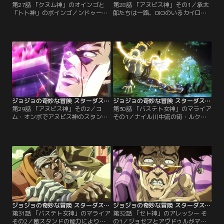
第27話 「クヌム神」のオインゴと
第28話 「アヌビス神」その1／承太
「トト神」のボインゴ／ンドゥール
郎たちは一路、DIOのいるカイロを
との闘いで重傷を負った花京院とア
目指してナイル河を下るための小型
ヴドゥルの治療中、アスワンの街で
帆船を探す。一方、一行の近くの河
小休止を取る承太郎たち。敵スタン
べりを歩いていた農夫のチャカは、
ドの襲撃を警戒する一行は、ポルナ
道ばたに落ちていた一本の装飾刀を
レフが無作為に選んだカフェに入る
拾う。周囲の人間が刀を抜こうとし
ことに。だがそのカフェには「クヌ
てもびくともしないが、チャカが抜
ム」のスタンド使い・オインゴと、
こうとすると妖しく光る刀身があら
「トト」のスタンド使い・ボインゴ
わになった。すると、チャカの心に
の兄弟が潜んでいた…。
不思議な声が響き…。
ジョジョの奇妙な冒険 スターダストクルセイダース エジプト編 第29話
ジョジョの奇妙な冒険 スターダストクルセイダース エジプト編 第30話
第29話 「アヌビス神」その2／コ
第30話 「バステト女神」のマライア
ム・オンボでアヌビス神のスタンド
その1／ナイル川中流の街・ルクソ
使い・チャカを倒したポルナレフだ
ールに到着した承太郎たち。その道
ったが、同じくアヌビス神のスタン
中、ジョセフは傍らの岩に奇妙なコ
ドと語る理髪店の主人に襲撃され
ンセントがついていることに気がつ
る。そのことで、チャカの持ってい
いた。不思議に思いながらも何気な
た「刀」こそがスタンドであると気
くコンセントに触れた途端、感電し
がついたポルナレフは反撃を試み
てしまう。だが感電した以外は特に
る。だが、ポルナレフの闘い方を憶
異常が見られないためそのまま承太
えたことで以前よりも強力になった
郎たちと合流を果たすジョセフ…。
アヌビス神のパワーに…。
ジョジョの奇妙な冒険 スターダストクルセイダース エジプト編 第31話
ジョジョの奇妙な冒険 スターダストクルセイダース エジプト編 第32話
第31話 「バステト女神」のマライア
第32話 「セト神」のアレッシー そ
その2／敵スタンドの能力により、
の1／ジョセフとアヴドゥルがマラ