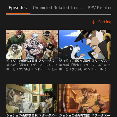
Episodes
Unlimited Related Items
PPV Related I
Sorting
ジョジョの奇妙な冒険 スターダストクルセイダース エジプト編 第25話
ジョジョの奇妙な冒険 スターダストクルセイダース エジプト編 第26話
第25話 「愚者」（ザ・フール）のイ
第26話 「愚者」（ザ・フール）のイ
ギーと「ゲブ神」のンドゥール その
ギーと「ゲブ神」のンドゥール その
1／DIOのいるエジプト上陸を果た
2／新たにイギーを仲間に加えた承
し、ジープで砂漠を横断中の承太郎
太郎たちだったが、水のスタンドの
たち。彼らのもとに一機のヘリコプ
急襲によって花京院が重傷を負う。
ターが降り立った。そのヘリは、一
アヴドゥルは姿の見えない敵からの
行の旅をサポートしていたスピード
攻撃に対して一計を案じるものの、
ワゴン財団のもので、ジョセフの要
すんでの所で看破されてしまう。圧
請を受けて承太郎たちの新たな仲間
倒的不利な状況が続くなかイギーは
を連れてきていた。ジョセフ曰
なぜかのん気にいねむり中…。
く…。
ジョジョの奇妙な冒険 スターダストクルセイダース エジプト編 第27話
ジョジョの奇妙な冒険 スターダストクルセイダース エジプト編 第28話