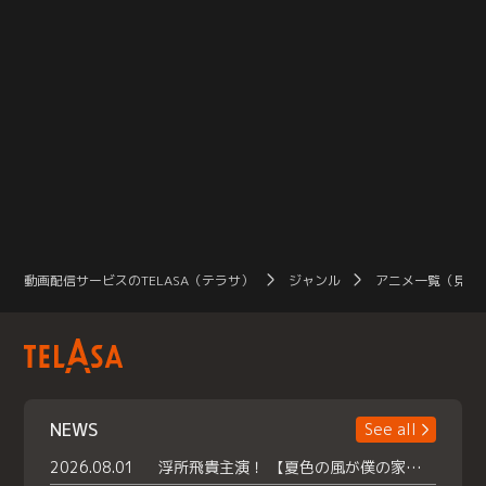
動画配信サービスのTELASA（テラサ）
ジャンル
アニメ一覧（見放
NEWS
See all
2026.08.01
浮所飛貴主演！ 【夏色の風が僕の家にやってきた】 本日よりテラサで独占配信スタート！