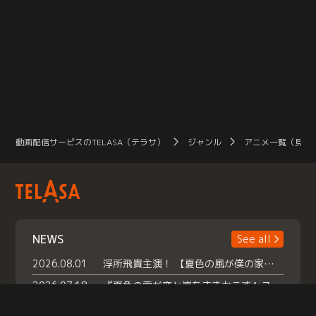
動画配信サービスのTELASA（テラサ）
ジャンル
アニメ一覧（見放
NEWS
See all
2026.08.01
浮所飛貴主演！ 【夏色の風が僕の家にやってきた】 本日よりテラサで独占配信スタート！
2026.07.18
『夏色の雲が恋と嵐をまきおこす』スペシャルメイキング 【Part1】2026年７月18日（土）23時30分～配信スタート！話題のシーンの裏側を大公開！豪華キャスト大集合！ 『武宮家 真夏の家族会議』開催！
2026.07.15
救命医・遥（今田）の《心揺さぶる過去》や、 麻酔科医・権野（船越英一郎）の《謎多きプライベート》など… 《知られざるエピソード》を独占配信！