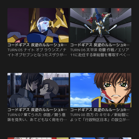
復活したゼロは、「合衆国日本」の
処刑の時が刻一刻と迫る！そんな絶
再建を宣言する。それに対し、捕ら
対的に不利な状況の中、宿敵である
えていた黒の騎士団主要メンバーの
ギルフォードの前に、ついにゼロが
処刑を通告するブリタニア軍。その
姿を現して…。【提供：バンダイチ
処刑までに残された時間は後わずか
ャンネル】
だが、監視の目があるために自由に
動けないルルーシュは…。【提供：
バンダイチャンネル】
コードギアス 反逆のルルーシュR2 第05話
コードギアス 反逆のルルーシュR2 第06話
TURN 05 ナイト オブ ラウンズ／ナ
TURN 06 太平洋 奇襲 作戦／エリア
イトオブセブンとなったスザクが、
11に赴任する新総督を奪取すべく、
再びアッシュフォード学園に現れ
太平洋上での奇襲作戦を敢行した黒
た。その緊張の最中、学園の生徒会
の騎士団。復活したゼロを侮った空
長を務めるミレイが歓迎会をぶち上
中護衛艦隊は完全に居をつかれ、作
げる。そこに、現れるブリタニア皇
戦は騎士団の完全勝利に終わるかに
帝直属の騎士「ナイトオブラウン
思われた。だがその時、空戦使用の
ズ」のジノ・ヴァインベルグとアー
ナイトメア部隊が伏兵として現れ
ニャ・アールストレイム。【提供：
る。【提供：バンダイチャンネル】
バンダイチャンネル】
コードギアス 反逆のルルーシュR2 第07話
コードギアス 反逆のルルーシュR2 第08話
TURN 07 棄てられた 仮面／闘う意
TURN 08 百万 の キセキ／新総督に
味を見失い、あてどもなく街を行く
よって「行政特区日本」の設立が宣
ルルーシュ。このままゼロを棄てて
言された。イレブンにとってそれは
しまうのか？迷い彷徨い無人のアッ
ブリタニアに対する怨念の一頁であ
シュフォード学園でルルーシュが観
ったはずだが…。再び、血塗られた