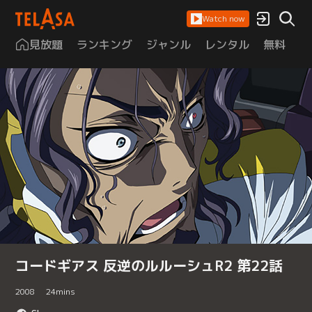
Watch now
見放題
ランキング
ジャンル
レンタル
無料
は
コードギアス 反逆のルルーシュR2 第22話
2008
24
mins