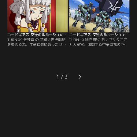
たものは？同じ頃、トウキョウ湾に
虐殺皇女の歴史が再現されてしまう
侵入した黒の騎士団にスザクが迫
のか？その時、ゼロがスザクに驚愕
る！ゼロも騎士団もこのまま壊滅し
の取引を申し出る。果たして、百万
てしまうのか…！？【提供：バンダ
のキセキとは…？【提供：バンダイ
イチャンネル】
チャンネル】
コードギアス 反逆のルルーシュR2 第09話
コードギアス 反逆のルルーシュR2 第10話
TURN 09 朱禁城 の 花嫁／世界戦略
TURN 10 神虎 輝く 刻／ブリタニア
を進める為、中華連邦に渡ったゼロ
と大宦官。困窮する中華連邦の臣民
と黒の騎士団。EUがブリタニアによ
達。蒼天はすでに死した如く中華連
り弱体化しつつある今、残る大国を
邦は混迷する。そして戦場もま
手中にいれる事こそ打倒ブリタニア
た…。敵味方が入り乱れ、戦局が寸
を果たす為の大きな足がかりとな
刻で逆転する大混乱の最中、数々の
る。国の中枢である朱禁城。陰謀と
テストパイロットを再起不能にした
策謀、様々な思惑が渦巻くその宴に
脅威のナイトメア「神虎」がついに
1
ゼロが姿を現した！【提供：バンダ
牙を剥く！その餌食となるのは！？
イチャンネル】
【提供：バンダイチャンネル】