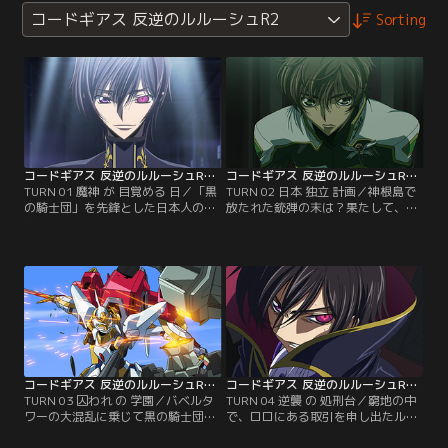
コードギアス 反逆のルルーシュR2
Sorting
コードギアス 反逆のルルーシュR2 第01話
コードギアス 反逆のルルーシュR2 第02話
TURN 01 魔神 が 目覚める 日／「黒
TURN 02 日本 独立 計画／神根島で
の騎士団」を先鋒とした日本人の一
放たれた銃弾の末は？果たして、ル
斉蜂起事件「ブラックリベリオン」
ルーシュとスザクに何があったの
から一年。アッシュフォード学園に
か？そして今、ルルーシュ変貌の秘
通うルルーシュは、ある日、弟のロ
密が明かされる…。戦場と化したバ
ロと共にバベルタワーにある賭けチ
ベルタワー内で激戦を繰り広げる黒
ェスに赴いた。その時、タワーに近
の騎士団の前に出現した謎のナイト
づく飛行船。それこそ卜部とC.C.が
メアフレーム。その脅威の戦闘力に
率いる黒の騎士団残存部隊の乾坤一
黒の騎士団は、絶体絶命の窮地に追
擲のある作戦のスタートだった…。
い込まれて…。【提供：バンダイチ
【提供：バンダイチャンネル】
ャンネル】
コードギアス 反逆のルルーシュR2 第03話
コードギアス 反逆のルルーシュR2 第04話
TURN 03 囚われ の 学園／バベルタ
TURN 04 逆襲 の 処刑台／窮地の中
ワーの大混乱に乗じて黒の騎士団残
で、ロロにある取引を申し出たルル
存部隊は、脱出に成功した。さらに
ーシュ。黒の騎士団主要メンバーの