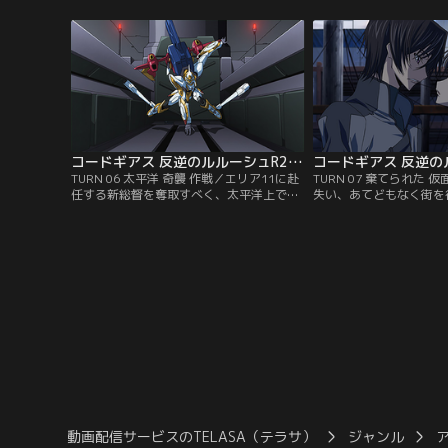
日、弟のロロと共にバベルタワーにある賭
したバベルタワー内で激
けチェスに赴いた。その時、タワーに近づ
の騎士団の前に出現した
く飛行船。それこそ卜部とC.C.が率いる黒
レーム。その脅威の戦闘
の騎士団残存部隊の乾坤一擲のある作戦の
は、絶体絶命の窮地に追
スタートだった…。【提供：バンダイチャ
【提供：バンダイチャン
ンネル】
コードギアス 反逆のルルーシュR2 第06話
TURN 06 太平洋 奇襲 作戦／エリア11に赴
TURN 07 棄てられた
任する新総督を奪取すべく、太平洋上での
失い、あてどもなく街を
奇襲作戦を敢行した黒の騎士団。復活した
このままゼロを棄ててし
ゼロを侮った空中護衛艦隊は完全に居をつ
徨い無人のアッシュフォ
かれ、作戦は騎士団の完全勝利に終わるか
シュが観たものは？同じ
に思われた。だがその時、空戦使用のナイ
に侵入した黒の騎士団に
トメア部隊が伏兵として現れる。【提供：
ロも騎士団もこのまま壊
バンダイチャンネル】
か…！？【提供：バンダ
動画配信サービスのTELASA（テラサ）
ジャンル