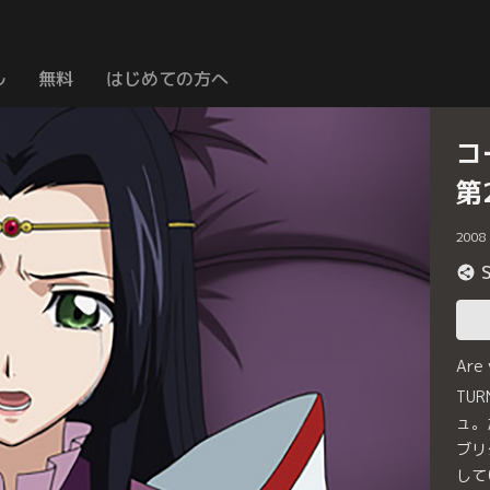
ル
無料
はじめての方へ
コ
第
2008
Are
TU
ュ。
ブリ
して