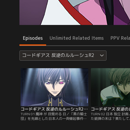
Episodes
Unlimited Related Items
PPV Rel
コードギアス 反逆のルルーシュR2
コードギアス 反逆のルルーシュR2 第01話
TURN 01 魔神 が 目覚める 日／「黒の騎士
TURN 02 日本 独立 
団」を先鋒とした日本人の一斉蜂起事件
た銃弾の末は？果たして
「ブラックリベリオン」から一年。アッシ
ザクに何があったのか？
ュフォード学園に通うルルーシュは、ある
シュ変貌の秘密が明かさ