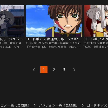
戦を繰り広げる黒
対し、捕らえていた黒の騎士団主要メンバ
敵であるギルフォ
謎のナイトメアフ
ーの処刑を通告するブリタニア軍。その処
が姿を現して…。
力に黒の騎士団
刑までに残された時間は後わずかだが、監
ネル】
い込まれて…。
視の目があるために自由に動けないルルー
ネル】
シュは…。【提供：バンダイチャンネル】
コードギアス 反逆のルルーシュR2 第07話
コードギアス 反逆のルルーシュR2 第08話
 仮面／闘う意味を見
TURN 08 百万 の キセキ／新総督によって
TURN 09 朱禁
行くルルーシュ。
「行政特区日本」の設立が宣言された。イ
る為、中華連邦に
まうのか？迷い彷
レブンにとってそれはブリタニアに対する
団。EUがブリタ
ード学園でルルー
怨念の一頁であったはずだが…。再び、血
る今、残る大国を
頃、トウキョウ湾
塗られた虐殺皇女の歴史が再現されてしま
ブリタニアを果た
スザクが迫る！ゼ
うのか？その時、ゼロがスザクに驚愕の取
なる。国の中枢で
滅してしまうの
引を申し出る。果たして、百万のキセキと
謀、様々な思惑が
1
2
3
イチャンネル】
は…？【提供：バンダイチャンネル】
を現した！【提供
アニメ一覧（見放題）
アクション一覧（見放題）
コードギアス