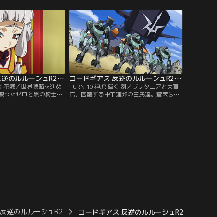
ードの前に、ついにゼロ
ぶち上げる。そこに、現れるブリタニア皇
【提供：バンダイチャン
帝直属の騎士「ナイトオブラウンズ」のジ
ノ・ヴァインベルグとアーニャ・アールス
トレイム。【提供：バンダイチャンネル】
コードギアス 反逆のルルーシュR2 第09話
コードギアス 反逆のルルーシュR2 第10話
城 の 花嫁／世界戦略を進め
TURN 10 神虎 輝く 刻／ブリタニアと大宦
渡ったゼロと黒の騎士
官。困窮する中華連邦の臣民達。蒼天はす
ニアにより弱体化しつつあ
でに死した如く中華連邦は混迷する。そし
手中にいれる事こそ打倒
て戦場もまた…。敵味方が入り乱れ、戦局
す為の大きな足がかりと
が寸刻で逆転する大混乱の最中、数々のテ
ある朱禁城。陰謀と策
ストパイロットを再起不能にした脅威のナ
渦巻くその宴にゼロが姿
イトメア「神虎」がついに牙を剥く！その
：バンダイチャンネル】
餌食となるのは！？【提供：バンダイチャ
ンネル】
 反逆のルルーシュR2
コードギアス 反逆のルルーシュR2 第20話