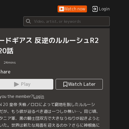
Watch now
Login
ードギアス 反逆のルルーシュR2
20話
24
mins
Share
Play
Watch Later
 you the member?
Login
RN 20 皇帝 失格／ロロによって窮地を脱したルルーシ
だが、もう彼が辿るべき道は一つしか無い…。同じ頃、
タニア軍、黒の騎士団双方で大きなうねりが起きようと
いた。世界は新たな局面を迎えるのか？さらに神根島に