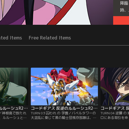
降臨
時、
Seri
ated Items
Free Related Items
コードギアス 反逆のルルーシュR2 第02話
コードギアス 反逆のルルーシュR2 第03話
計画／神根島で放たれ
TURN 03 囚われ の 学園／バベルタワーの
TURN 04 逆襲
、ルルーシュとス
大混乱に乗じて黒の騎士団残存部隊は、脱
ロにある取引を申
そして今、ルルー
出に成功した。さらに復活したゼロは、
騎士団主要メンバ
れる…。戦場と化
「合衆国日本」の再建を宣言する。それに
迫る！そんな絶対