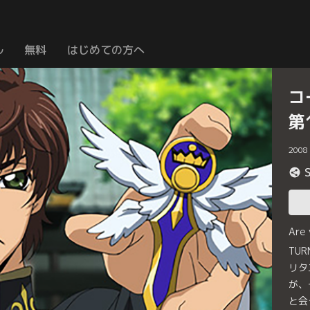
ル
無料
はじめての方へ
コ
第
2008
Are
TU
リタ
が、
と会