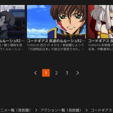
戦を繰り広げる黒
対し、捕らえていた黒の騎士団主要メンバ
敵であるギルフォ
謎のナイトメアフ
ーの処刑を通告するブリタニア軍。その処
が姿を現して…。
力に黒の騎士団
刑までに残された時間は後わずかだが、監
ネル】
い込まれて…。
視の目があるために自由に動けないルルー
ネル】
シュは…。【提供：バンダイチャンネル】
コードギアス 反逆のルルーシュR2 第07話
コードギアス 反逆のルルーシュR2 第08話
 仮面／闘う意味を見
TURN 08 百万 の キセキ／新総督によって
TURN 09 朱禁
行くルルーシュ。
「行政特区日本」の設立が宣言された。イ
る為、中華連邦に
まうのか？迷い彷
レブンにとってそれはブリタニアに対する
団。EUがブリタ
ード学園でルルー
怨念の一頁であったはずだが…。再び、血
る今、残る大国を
頃、トウキョウ湾
塗られた虐殺皇女の歴史が再現されてしま
ブリタニアを果た
スザクが迫る！ゼ
うのか？その時、ゼロがスザクに驚愕の取
なる。国の中枢で
滅してしまうの
引を申し出る。果たして、百万のキセキと
謀、様々な思惑が
1
2
3
イチャンネル】
は…？【提供：バンダイチャンネル】
を現した！【提供
アニメ一覧（見放題）
アクション一覧（見放題）
コードギアス