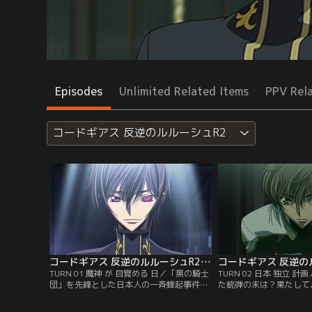
Episodes
Unlimited Related Items
PPV Rel
コードギアス 反逆のルルーシュR2
コードギアス 反逆のルルーシュR2 第01話
TURN 01 魔神 が 目覚める 日／「黒の騎士
TURN 02 日本 独立 
団」を先鋒とした日本人の一斉蜂起事件
た銃弾の末は？果たして
「ブラックリベリオン」から一年。アッシ
ザクに何があったのか？
ュフォード学園に通うルルーシュは、ある
シュ変貌の秘密が明かさ