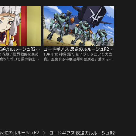
ードの前に、ついにゼロ
ぶち上げる。そこに、現れるブリタニア皇
【提供：バンダイチャン
帝直属の騎士「ナイトオブラウンズ」のジ
ノ・ヴァインベルグとアーニャ・アールス
トレイム。【提供：バンダイチャンネル】
コードギアス 反逆のルルーシュR2 第09話
コードギアス 反逆のルルーシュR2 第10話
城 の 花嫁／世界戦略を進め
TURN 10 神虎 輝く 刻／ブリタニアと大宦
渡ったゼロと黒の騎士
官。困窮する中華連邦の臣民達。蒼天はす
ニアにより弱体化しつつあ
でに死した如く中華連邦は混迷する。そし
手中にいれる事こそ打倒
て戦場もまた…。敵味方が入り乱れ、戦局
す為の大きな足がかりと
が寸刻で逆転する大混乱の最中、数々のテ
ある朱禁城。陰謀と策
ストパイロットを再起不能にした脅威のナ
渦巻くその宴にゼロが姿
イトメア「神虎」がついに牙を剥く！その
：バンダイチャンネル】
餌食となるのは！？【提供：バンダイチャ
ンネル】
 反逆のルルーシュR2
コードギアス 反逆のルルーシュR2 第17話