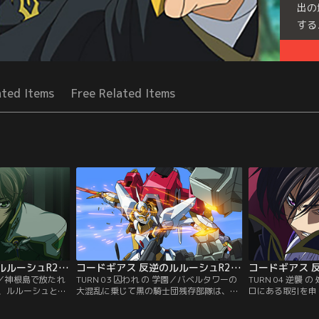
出の
する
Seri
ated Items
Free Related Items
コードギアス 反逆のルルーシュR2 第02話
コードギアス 反逆のルルーシュR2 第03話
計画／神根島で放たれ
TURN 03 囚われ の 学園／バベルタワーの
TURN 04 逆襲
、ルルーシュとス
大混乱に乗じて黒の騎士団残存部隊は、脱
ロにある取引を申
そして今、ルルー
出に成功した。さらに復活したゼロは、
騎士団主要メンバ
れる…。戦場と化
「合衆国日本」の再建を宣言する。それに
迫る！そんな絶対