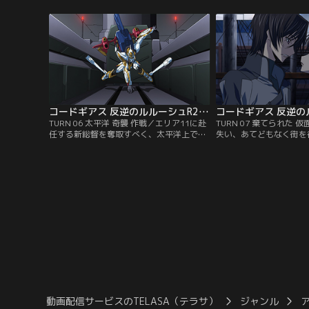
日、弟のロロと共にバベルタワーにある賭
したバベルタワー内で激
けチェスに赴いた。その時、タワーに近づ
の騎士団の前に出現した
く飛行船。それこそ卜部とC.C.が率いる黒
レーム。その脅威の戦闘
の騎士団残存部隊の乾坤一擲のある作戦の
は、絶体絶命の窮地に追
スタートだった…。【提供：バンダイチャ
【提供：バンダイチャン
ンネル】
コードギアス 反逆のルルーシュR2 第06話
TURN 06 太平洋 奇襲 作戦／エリア11に赴
TURN 07 棄てられた
任する新総督を奪取すべく、太平洋上での
失い、あてどもなく街を
奇襲作戦を敢行した黒の騎士団。復活した
このままゼロを棄ててし
ゼロを侮った空中護衛艦隊は完全に居をつ
徨い無人のアッシュフォ
かれ、作戦は騎士団の完全勝利に終わるか
シュが観たものは？同じ
に思われた。だがその時、空戦使用のナイ
に侵入した黒の騎士団に
トメア部隊が伏兵として現れる。【提供：
ロも騎士団もこのまま壊
バンダイチャンネル】
か…！？【提供：バンダ
動画配信サービスのTELASA（テラサ）
ジャンル