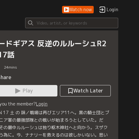
Watch now
Login
ードギアス 反逆のルルーシュR2
17話
24
mins
Share
Play
Watch Later
 you the member?
Login
RN 17 土 の 味／戦場は再びエリア11へ。黒の騎士団とブ
ニア軍の最強部隊との戦いが始まろうとしていた。だ
その最中ルルーシュは独り枢木神社へと向かう。スザク
う為に。今、ナナリーを救えるのは彼しかいない。思い