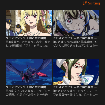
Sorting
クロスアンジュ 天使と竜の輪舞 第01話
クロスアンジュ 天使と竜の輪舞 第02話
第1話 堕とされた皇女／高度に進化
第2話 まつろわぬ魂／前線基地アル
した情報技術「マナ」を手にした人
ゼナルに送り込まれたアンジュを待
類は、その魔法のごとき力で、戦
っていたのはノーマの少女たちとの
争、飢餓、汚染など地球上のあらゆ
対立。この現実を彼女は受け入れる
る問題を克服。ついに平和で何不自
ことはできない。頑なに皇女アンジ
由ない理想郷を手に入れた。「ミス
ュリーゼとしてふるまい続け、その
ルギ皇国」の第一皇女・アンジュリ
結果が悲劇を引き起こすこととな
ーゼ。彼女もまた、何不自由なく、
る。【提供：バンダイチャンネル】
民から祝福を受け、冠を戴くはずだ
った。【提供：バンダイチャンネ
ル】
クロスアンジュ 天使と竜の輪舞 第03話
クロスアンジュ 天使と竜の輪舞 第04話
第3話 ヴィルキス覚醒／ドラゴンと
第4話 ひとりぼっちの反逆／ノーマ
の遭遇、パラメイルライダーの過酷
である自分を受け入れ、兵士として
な戦い。ノーマたちからの罵声。非
生きる決意をしたアンジュ。だが何
情な現実を前に追い込まれたアンジ
のために生きるのか。傍若無人…周