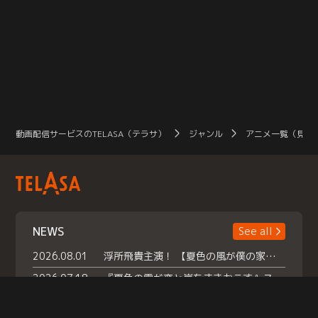
動画配信サービスのTELASA（テラサ）
ジャンル
アニメ一覧（見放
NEWS
See all
2026.08.01
浮所飛貴主演！ 【夏色の風が僕の家にやってきた】 本日よりテラサで独占配信スタート！
2026.07.18
『夏色の雲が恋と嵐をまきおこす』スペシャルメイキング 【Part1】2026年７月18日（土）23時30分～配信スタート！話題のシーンの裏側を大公開！豪華キャスト大集合！ 『武宮家 真夏の家族会議』開催！
2026.07.15
救命医・遥（今田）の《心揺さぶる過去》や、 麻酔科医・権野（船越英一郎）の《謎多きプライベート》など… 《知られざるエピソード》を独占配信！