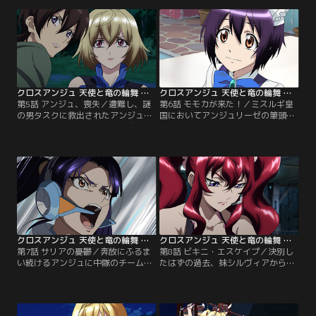
ュは、死ぬために戦場に立つことを
りへの無関心…。その態度と距離感
選び、いわくつきの機体、ヴィルキ
が彼女を憎む者達を煽ることとな
スに乗る。【提供：バンダイチャン
り、嫌がらせと謀略が渦巻く。そし
ネル】
てアンジュは窮地に陥る。【提供：
バンダイチャンネル】
クロスアンジュ 天使と竜の輪舞 第05話
クロスアンジュ 天使と竜の輪舞 第06話
第5話 アンジュ、喪失／遭難し、謎
第6話 モモカが来た！／ミスルギ皇
の男タスクに救出されたアンジュ。
国においてアンジュリーゼの筆頭侍
彼と二人きりで過ごす日々。自分の
女であったモモカがアンジュを追っ
居場所はどこなのか…。ノーマの
てアルゼナルに現れる。すでに捨て
日々から逃げるべきなのか葛藤す
た過去と対峙し戸惑うアンジュ。以
る。だが彼女の背負った性はここに
前のままに慕い、尽くすモモカに対
留まることを許しそうにない。【提
しても辛く当たってしまう。そし
供：バンダイチャンネル】
て、ある決断をする。【提供：バン
ダイチャンネル】
クロスアンジュ 天使と竜の輪舞 第07話
クロスアンジュ 天使と竜の輪舞 第08話
第7話 サリアの憂鬱／奔放にふるま
第8話 ビキニ・エスケイプ／決別し
い続けるアンジュに中隊のチームワ
たはずの過去、妹シルヴィアからの
ークは崩壊状態。隊長サリアのスト
助けを呼ぶ通信に動揺するアンジ
レスはたまる一方。ストレス発散に
ュ。アルゼナルでは年に一度のマー
も限度があり、ついに爆発、乱闘騒
メイドフェスタ開催。フェスタの裏
ぎに発展する。そのさなか、新型の
でアンジュとヒルダそれぞれの計画