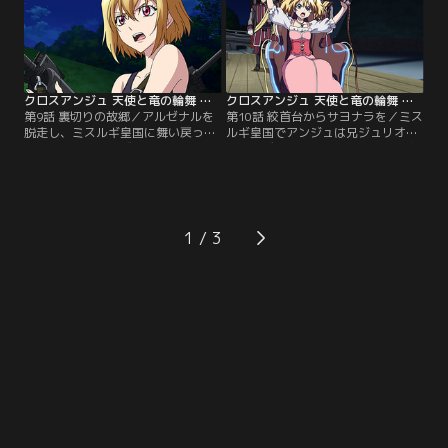
大型ドラゴンの来襲にサリア隊は対
が進行する。【提供：バンダイチャ
峙することとなる。【提供：バンダ
ンネル】
イチャンネル】
クロスアンジュ 天使と竜の輪舞 第09話
クロスアンジュ 天使と竜の輪舞 第10話
第9話 裏切りの故郷／アルゼナルを
第10話 絞首台からサヨナラを／ミス
脱走し、ミスルギ皇国に舞い戻った
ルギ皇国でアンジュは兄ジュリオと
アンジュは妹シルヴィアの救出に向
妹シルヴィアと対峙し、囚われの身
う。念願の帰郷を果たし、母親との
となる。絞首台の上、ミスルギ人民
再会に心躍らせるヒルダ。しかし故
の熱狂と罵声の中、信ずるに足りな
郷で待っていたのはそれぞれの試
い故郷と決別する。【提供：バンダ
練。【提供：バンダイチャンネル】
イチャンネル】
1