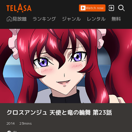
Watch now
見放題
ランキング
ジャンル
レンタル
無料
は
クロスアンジュ 天使と竜の輪舞 第23話
2014
23
mins