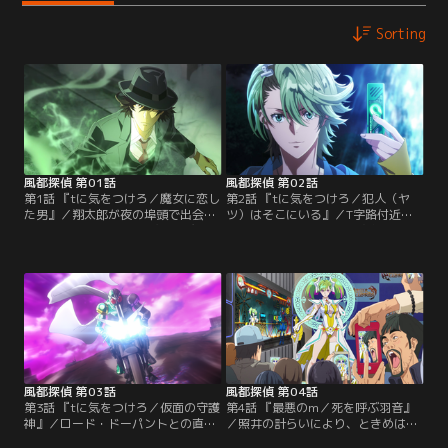
Sorting
風都探偵 第01話
風都探偵 第02話
第1話 『tに気をつけろ／魔女に恋し
第2話 『tに気をつけろ／犯人（ヤ
た男』／翔太郎が夜の埠頭で出会っ
ツ）はそこにいる』／T字路付近で
た謎の美女。それは「T字路の魔
頻発する殺人事件と、翔太郎が迷い
女」と噂される存在であった。彼女
込んだ別次元の世界。フィリップの
にバッグを盗まれたという坪崎忠太
検索により、事件に絡むガイアメモ
からの依頼を受け、翔太郎は魔女探
リは「ロード」と判明する。すべて
しに奔走。「ときめ」と名乗る彼女
は魔女による犯行なのか。彼女に直
を追う中で、風のない見知らぬ街へ
接確かめるべく、翔太郎は独断行動
と足を踏み入れるのだった。
を開始する。
風都探偵 第03話
風都探偵 第04話
第3話 『tに気をつけろ／仮面の守護
第4話 『最悪のm／死を呼ぶ羽音』
神』／ロード・ドーパントとの直接
／照井の計らいにより、ときめは鳴
対決を開始する翔太郎＆フィリッ
海探偵事務所の探偵助手となった。