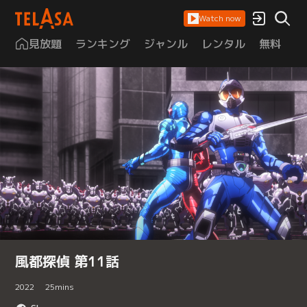
Watch now
見放題
ランキング
ジャンル
レンタル
無料
は
風都探偵 第11話
2022
25
mins