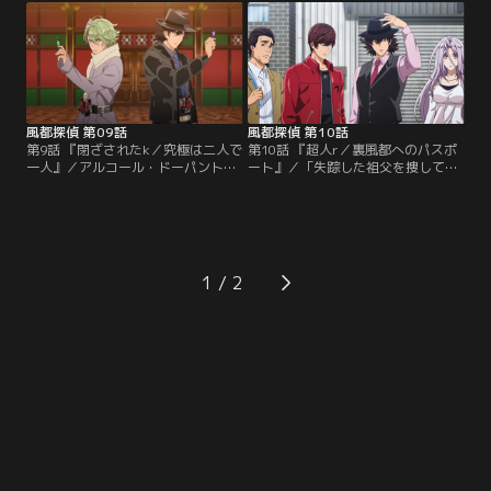
いたのは、寂れた村には似合わぬ立
組織の刺客なのか。アクセル全開で
派な屋敷。雪に閉ざされた陸の孤島
駆け付けた照井の援護を受け、翔太
を舞台に、新たな事件が幕を開け
郎とフィリップは事件の核心へと迫
る。
る。
風都探偵 第09話
風都探偵 第10話
第9話 『閉ざされたk／究極は二人で
第10話 『超人r／裏風都へのパスポ
一人』／アルコール・ドーパントの
ート』／「失踪した祖父を捜してほ
正体は、ミュージアムとの繋がりを
しい」幼い依頼人の笑顔を取り戻す
持つ人物であった。W サイクロンジ
ため、一同は調査を開始する。事件
ョーカーエクストリームに変身した
の手掛かりは、祖父に特殊バルブの
翔太郎とフィリップは、アルコー
開発を依頼した謎の大男。調査の
ル・ドーパントと激闘の末、事件を
中、ブラキオサウルス・ドーパント
解決する。時同じくしてWとアクセ
に連れ去られたときめを追い、翔太
1
ルの前に、万灯率いる敵幹部たちが
郎たちは裏風都へと飛び込んでい
姿を現す。
く。