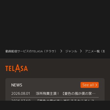
動画配信サービスのTELASA（テラサ）
ジャンル
アニメ一覧（見放
NEWS
See all
2026.08.01
浮所飛貴主演！ 【夏色の風が僕の家にやってきた】 本日よりテラサで独占配信スタート！
2026.07.18
『夏色の雲が恋と嵐をまきおこす』スペシャルメイキング 【Part1】2026年７月18日（土）23時30分～配信スタート！話題のシーンの裏側を大公開！豪華キャスト大集合！ 『武宮家 真夏の家族会議』開催！
2026.07.15
救命医・遥（今田）の《心揺さぶる過去》や、 麻酔科医・権野（船越英一郎）の《謎多きプライベート》など… 《知られざるエピソード》を独占配信！