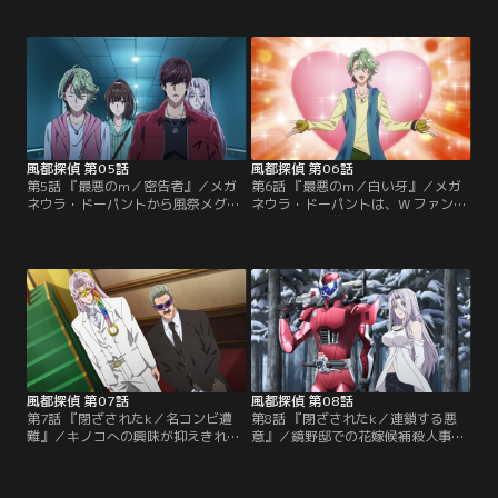
プ。Wの活躍によりロードは倒さ
ところが、フィリップとはどこか波
れ、ときめが殺人犯ではないことも
長が合わない様子。そんな二人をよ
証明された。だが今回の事件には、
そに、新たな依頼に対応する翔太郎
罪を数えるべき人間がもう一人。果
と亜樹子。それは、ゲーム会社所属
たして翔太郎たちが解き明かした事
の超人気アイドル・風祭メグの護衛
件の全貌とは？
依頼であった。
風都探偵 第05話
風都探偵 第06話
第5話 『最悪のm／密告者』／メガ
第6話 『最悪のm／白い牙』／メガ
ネウラ・ドーパントから風祭メグを
ネウラ・ドーパントは、W ファング
守りきったものの、翔太郎は深い傷
ジョーカーの前に敗れ去った。事件
を負ってしまう。相棒に代わって動
は無事解決。ときめとフィリップの
き出すフィリップ。ときめも探偵助
わだかまりも解消され、鳴海探偵事
手としての責務を果たす覚悟を決め
務所には穏やかな空気が流れる。一
る。だが、謎の男・万灯雪侍の暗躍
方、警察病院に搬送された犯人の傍
により、新たな能力に覚醒したメガ
には、「オーロラ」のガイアメモリ
ネウラがメグに襲い掛かる。
を持つ男の姿があった。
風都探偵 第07話
風都探偵 第08話
第7話 『閉ざされたk／名コンビ遭
第8話 『閉ざされたk／連鎖する悪
難』／キノコへの興味が抑えきれな
意』／鏡野邸での花嫁候補殺人事
くなったフィリップは、大雪の中、
件。アルコール・ドーパントに続い
翔太郎と仲良くキノコ狩りへと出か
て現れたのは、ドライバーを付けた
ける。雪山で遭難した二人が辿り着
謎のドーパント。それは新たなる敵