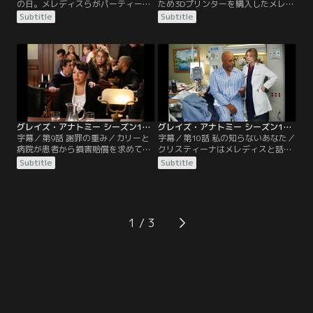
の日。メレディスらがパーティーを
ため3Dプリンターを購入したメレデ
企画する中、病院には、男性の顔に
ィスは、試作でフォークを作り披露
Subtitle
Subtitle
噛みつき胸を撃たれたドラッグ依存
するが、他の医師たちに失笑され
症の患者が運ばれてくる。心臓を撃
る。その後、ガン患者ウィルのオペ
たれているにも関わらず意識があ
を担当。肝臓に深く入り込んだ腫瘍
り、暴れてリアに噛みつく。その後
をすべて取りきろうとするが、アレ
の検査ですべての臓器が左右逆にあ
ックスとステファニーに反対されて
ることが判明する。
執刀医から外されてしまう。一方、
クリスティーナが人工血管を移植し
た赤ん坊が拒絶反応を起こす
グレイズ・アナトミー シーズン10 第09話／字幕
グレイズ・アナトミー シーズン10 第10話／字幕
字幕／第9話 謝罪の重み／カリーと
字幕／第10話 私の知らないあなた／
病院が患者から損害賠償を求めて訴
クリスティーナはメレディスと話し
えられた。患者はオリンピック金メ
合い、3Dプリンターを使用する時間
Subtitle
Subtitle
ダリストのスノーボード選手、トラ
を決め、人工血管の作製に取りかか
ヴィス・リード。カリーは、股関節
る。だがオペ当日、人工血管が汚染
を痛めた彼のオペを担当することに
されてしまい、再び作り直すこと
なったが、その際にトラヴィスは、
に。使用時間を一方的に延長された
まだ臨床試験段階にある人工股関節
メレディスは憤慨するが……。一
1
を使っての手術を希望。しかし、手
方、強迫性障害の症状が続くベイリ
術後に患部が化膿したため両脚は切
ーに、ベンは精神科への相談を勧め
断されてしまう。
るが、ベイリーは反発する。