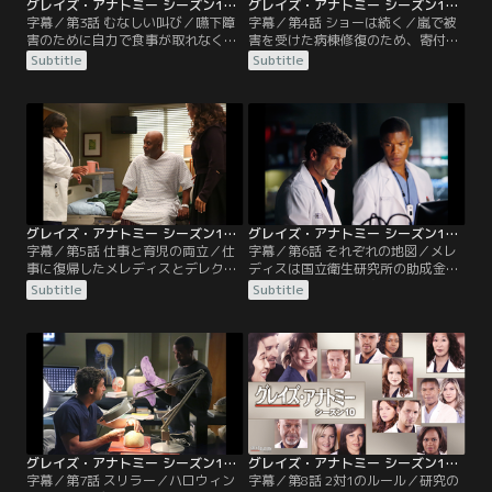
グレイズ・アナトミー シーズン10 第03話／字幕
グレイズ・アナトミー シーズン10 第04話／字幕
字幕／第3話 むなしい叫び／嚥下障
字幕／第4話 ショーは続く／嵐で被
害のために自力で食事が取れなくな
害を受けた病棟修復のため、寄付金
ったリチャードは、回復への気力を
集めのパーティーが開かれる。「一
Subtitle
Subtitle
失い、NGチューブの挿入を拒んで
番金を集めた診療科に総額の1割を
いた。彼を心配し面会に来たメレデ
与える」と言われたメレディスら
ィスに対し、リチャードは「君を代
は、早速客にアピールを開始。オー
理人にしたのは間違いだった」と告
ウェンはクリスティーナに「新しい
げる。一方、病院の外科外来は嵐の
出会いのための練習だと思って頑張
せいで多大な被害を受けていた。オ
れ」と言われ困惑するが、そこへシ
ーウェンは修繕費の工面のため理事
アトル長老派病院の産婦人科医エ
会の開催を要請するが…。
マ・マーリングが現われる。
グレイズ・アナトミー シーズン10 第05話／字幕
グレイズ・アナトミー シーズン10 第06話／字幕
字幕／第5話 仕事と育児の両立／仕
字幕／第6話 それぞれの地図／メレ
事に復帰したメレディスとデレク
ディスは国立衛生研究所の助成金を
は、居候中のカリーと3人で共同育
申請しようとして研究テーマで迷っ
Subtitle
Subtitle
児態勢をとって奮闘中。メレディス
ていた。いつもならクリスティーナ
は産休前に担当していた患者にクリ
に相談するのだが、彼女にオペから
スティーナが心肝移植を行なうと知
外されたこととそのときの発言で傷
り、ベイリーを押しのけてオペに入
つき、2人の間には溝ができてい
ろうとする。ジョーはアレックスの
た。一方、デレクはカリーとともに
父親ジミー・エヴァンスをドラッグ
ブレイン・コンピュータ・インター
中毒から立ち直らせ、親子で対面で
フェース（BCI）の研究を進めてい
きるよう画策するが…。
た。
グレイズ・アナトミー シーズン10 第07話／字幕
グレイズ・アナトミー シーズン10 第08話／字幕
字幕／第7話 スリラー／ハロウィン
字幕／第8話 2対1のルール／研究の