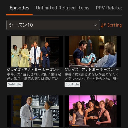
Episodes
Unlimited Related Items
PPV Related I
シーズン10
Sorting
グレイズ・アナトミー シーズン10 第01話／字幕
グレイズ・アナトミー シーズン10 第02話／字幕
字幕／第1話 託された決断／嵐は過
字幕／第2話 さよならが言えなくて
ぎ去るが、病院の混乱は続いてい
／デレクはヘザーを救うため、開頭
た。人手や備品が不足し、オーウェ
手術を行うが…。ベイリーはオーウ
Subtitle
Subtitle
ンと理事たちはERの休診を決める。
ェンとともにリチャードを開腹し、
ところが市内で土砂崩れが発生し、
壊死した組織を探すが見つからな
避難誘導していた警官や消防士、負
い。病院にやってきたキャサリンが
傷者が搬送されてくる。医師たちが
オペは無謀だと見学室から怒鳴りつ
それぞれオペを担当する中、シェー
け、ベイリーはやむなくオペを中止
ンはベイリーにリチャードを探すよ
する。ジャクソンが気になるエイプ
う頼まれる。シェーンは嘘をついて
リルは、マシューに婚約解消を切り
ヘザーに探しに行かせるが…。
出されてしまう。