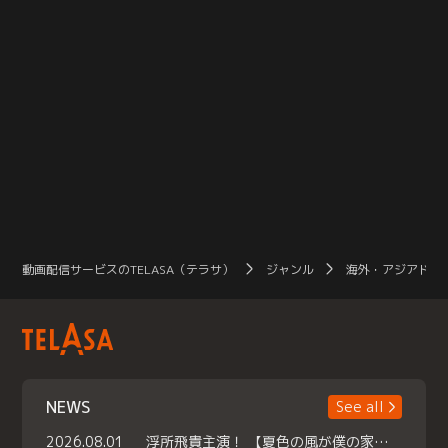
動画配信サービスのTELASA（テラサ）
ジャンル
海外・アジアドラ
NEWS
See all
2026.08.01
浮所飛貴主演！ 【夏色の風が僕の家にやってきた】 本日よりテラサで独占配信スタート！