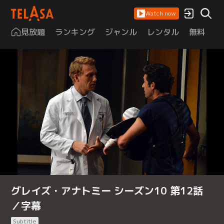
Watch now
見放題
ランキング
ジャンル
レンタル
無料
は
グレイズ・アナトミー シーズン10 第12話
／字幕
Subtitle