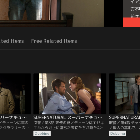
イア
方不
前は
Seri
ated Items
Free Related Items
SUPERNATURAL スーパーナチュラル シーズン9 第02話／吹替
SUPERNATURAL スーパーナチュラル シーズン9 第03話／吹替
魔／ディーンは車の
吹替／第3話 天使の罠／ディーンはエゼキ
吹替／第4話 チ
たクラウリーの姿
エルから地上に堕ちた天使たちが新たな派
／賢人の基地で、
そのころ、悪魔の
閥を作り、カスティエルを追っているとい
在に気づき始めた
Dubbing
Dubbing
が復活を果たして
う情報を得る。サムとディーンはカスティ
落下した時に基地