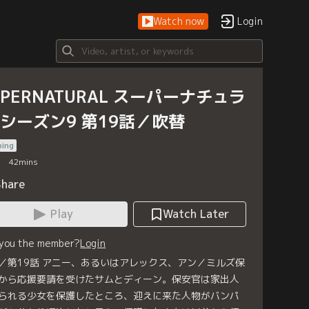
Watch now
Login
UPERNATURAL スーパーナチュラ
 シーズン9 第19話／吹替
bing
42
mins
Share
Play
Watch Later
 you the member?
Login
／第19話 アニー、あるいはアレックス、アン／ミルズ保
から応援要請を受けたサムとディーン。保安官は家出人
られる少女を保護したところ、迎えに来た人物がバンパ