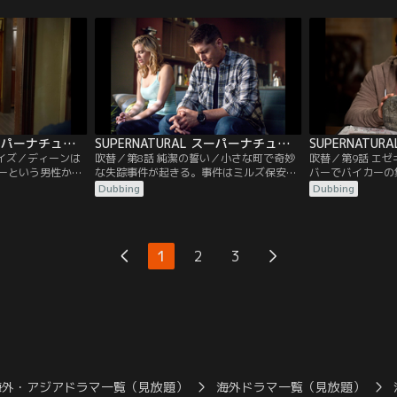
地に着いたサムと
エルを救うため、天使たちより先にカステ
落下地点を正確に
するが、ケビンは
ィエルの居場所を突き止めようと動き出す
ンピューターを使
りつく。激怒する
のだった。一方、あるホームレスの支援施
止められ、追跡を
一掃するためにク
設に身を寄せていたカスティエルはついに
考える。そこで最
必要があると言
天使の工作員に見つかってしまう。
に強いチャーリー
SUPERNATURAL スーパーナチュラル シーズン9 第07話／吹替
SUPERNATURAL スーパーナチュラル シーズン9 第08話／吹替
ーイズ／ディーンは
吹替／第8話 純潔の誓い／小さな町で奇妙
吹替／第9話 エ
ーという男性から
な失踪事件が起きる。事件はミルズ保安官
バーでバイカーの
による変死事件の
の管轄区で起きており、保安官はさっそく
事件が起こる。さ
Dubbing
Dubbing
のだ。ソニーは青
サムとディーンに連絡を入れる。失踪を遂
とディーンだった
ており、ディーン
げた4人は全員が地元の教会の会員であっ
にカスティエルが
犯した時に2か月ほ
た。サムとディーンは教会の“純潔の会”へ
使たちが互いに殺
ことがあった。だ
の入会を決め、集いに潜入する。だが、そ
して駆けつけたの
1
2
3
サムは詳しく聞こ
の後、ディーンまでもが姿を消し…。
めるなかでカステ
くを語らない。
よって拉致され、
海外・アジアドラマ一覧（見放題）
海外ドラマ一覧（見放題）