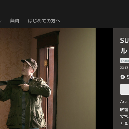
ル
無料
はじめての方へ
S
ル
Dub
2013
Are
吹替
安官
と見