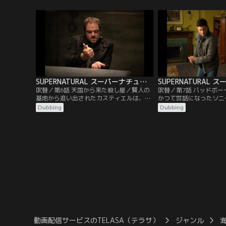
は、サムが余命いくばくもないことをディ
いた。その後、賢人の基
ーンに告げるのだった。だがサムを救いた
ディーンはケビンと再会
いディーンは地上の天使全員に向けてSOS
宿敵クラウリーを見て凍
を発信し、その呼びかけに応えてエゼキエ
ケビンに、兄弟は悪魔を
ルという天使が現れる。
ラウリーを生かしておく
い…。
SUPERNATURAL スーパーナチュラル シーズン9 第06話／吹替
吹替／第6話 天国から来た殺し屋／賢人の
吹替／第7話 バッドボ
基地から追い出されたカスティエルは、コ
かつて世話になったソニ
ンビニエンスストアでの販売員の職を見つ
電話を受ける。超常現象
Dubbing
Dubbing
けて人間として新たな生活を楽しむように
調査を依頼したいと言う
なる。そんなある日、カスティエルは地元
少年の更生施設を運営し
の新聞の見出しで見た失踪事件が気にな
は16歳のころ、盗みを
り、ディーンに連絡を入れる。だが、サム
どその施設に入れられた
のためにカスティエルとエゼキエルを引き
が、その話が初耳だった
合わせることができないディーンは…。
うとするがディーンは多
動画配信サービスのTELASA（テラサ）
ジャンル