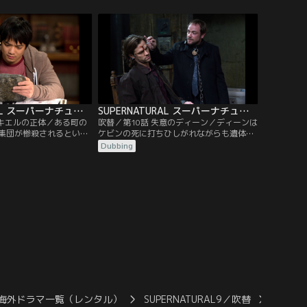
記録していた。兄弟はコ
職人が飼っていたシェパード犬のカーネル
えば天使の居場所が突き
に出会う。まるで何かを教えようとしてい
かわせるのではないかと
るかのように吠えるカーネルの様子を見
強の助っ人としてIT関係
て、何かを目撃したことに気づき“犬と話
を呼び出す。だが…。
すまじない”を調べ、さっそく実行する。
SUPERNATURAL スーパーナチュラル シーズン9 第09話／吹替
SUPERNATURAL スーパーナチュラル シーズン9 第10話／吹替
ゼキエルの正体／ある町の
吹替／第10話 失意のディーン／ディーンは
集団が惨殺されるという
ケビンの死に打ちひしがれながらも遺体を
っそく現場へ向かうサム
火葬して弔う。そして、ケビンを死に至ら
Dubbing
が、そこには意外なこと
しめた天使ガドリエルの居場所を突き止
いた。カスティエルは天
め、憑依したサムの体から追い出し、復讐
し合っていることを察知
することを決意するのだった。そんな中、
だった。だが、調査を進
ディーンのもとにカスティエルが駆けつけ
ィエルはある者の手下に
る。カスティエルはある方法を使えば、サ
拷問されてしまう。
ムを救えるかもしれないと考えていた。
海外ドラマ一覧（レンタル）
SUPERNATURAL9／吹替
SUPE