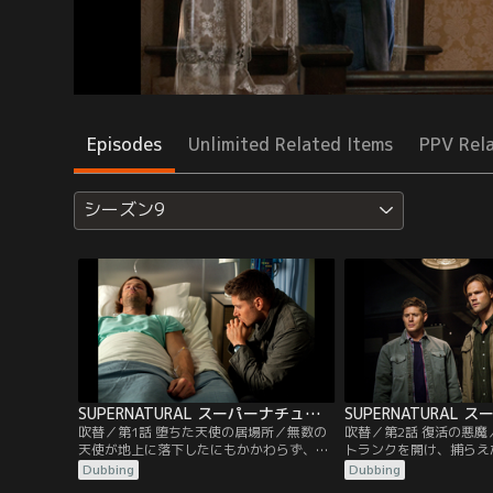
Episodes
Unlimited Related Items
PPV Rel
シーズン9
SUPERNATURAL スーパーナチュラル シーズン9 第01話／吹替
吹替／第1話 堕ちた天使の居場所／無数の
吹替／第2話 復活の悪
天使が地上に落下したにもかかわらず、流
トランクを開け、捕らえ
星の落下だと報道されていた。そんな中、
を見せてサムを驚かす。
Dubbing
Dubbing
サムが倒れ昏睡状態に陥ってしまう。医師
まじないによりアバドン