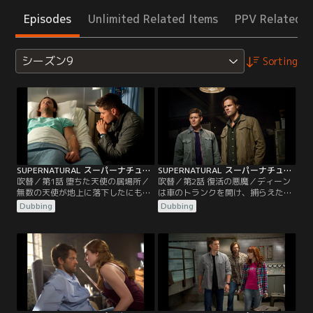
Episodes
Unlimited Related Items
PPV Related I
シーズン9
Sorting
SUPERNATURAL スーパーナチュラル シーズン9 第01話／吹替
SUPERNATURAL スーパーナチュラル シーズン9 第02話／吹替
吹替／第1話 堕ちた天使の居場所／
吹替／第2話 復活の悪魔／ディーン
無数の天使が地上に落下したにもか
は車のトランクを開け、捕らえたク
かわらず、流星の落下だと報道され
ラウリーの姿を見せてサムを驚か
Dubbing
Dubbing
ていた。そんな中、サムが倒れ昏睡
す。そのころ、悪魔のまじないによ
状態に陥ってしまう。医師は、サム
りアバドンが復活を果たしていた。
が余命いくばくもないことをディー
その後、賢人の基地に着いたサムと
ンに告げるのだった。だがサムを救
ディーンはケビンと再会するが、ケ
いたいディーンは地上の天使全員に
ビンは宿敵クラウリーを見て凍りつ
向けてSOSを発信し、その呼びかけ
く。激怒するケビンに、兄弟は悪魔
に応えてエゼキエルという天使が現
を一掃するためにクラウリーを生か
れる。
しておく必要があると言い…。