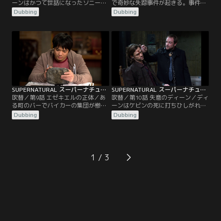
ーンはかつて世話になったソニーと
で奇妙な失踪事件が起きる。事件は
いう男性から電話を受ける。超常現
ミルズ保安官の管轄区で起きてお
Dubbing
Dubbing
象による変死事件の調査を依頼した
り、保安官はさっそくサムとディー
いと言うのだ。ソニーは青少年の更
ンに連絡を入れる。失踪を遂げた4
生施設を運営しており、ディーンは
人は全員が地元の教会の会員であっ
16歳のころ、盗みを犯した時に2か
た。サムとディーンは教会の“純潔
月ほどその施設に入れられたことが
の会”への入会を決め、集いに潜入
あった。だが、その話が初耳だった
する。だが、その後、ディーンまで
サムは詳しく聞こうとするがディー
もが姿を消し…。
ンは多くを語らない。
SUPERNATURAL スーパーナチュラル シーズン9 第09話／吹替
SUPERNATURAL スーパーナチュラル シーズン9 第10話／吹替
吹替／第9話 エゼキエルの正体／あ
吹替／第10話 失意のディーン／ディ
る町のバーでバイカーの集団が惨殺
ーンはケビンの死に打ちひしがれな
されるという事件が起こる。さっそ
がらも遺体を火葬して弔う。そし
Dubbing
Dubbing
く現場へ向かうサムとディーンだっ
て、ケビンを死に至らしめた天使ガ
たが、そこには意外なことにカステ
ドリエルの居場所を突き止め、憑依
ィエルがいた。カスティエルは天使
したサムの体から追い出し、復讐す
たちが互いに殺し合っていることを
ることを決意するのだった。そんな
察知して駆けつけたのだった。だ
中、ディーンのもとにカスティエル
1
が、調査を進めるなかでカスティエ
が駆けつける。カスティエルはある
ルはある者の手下によって拉致さ
方法を使えば、サムを救えるかもし
れ、拷問されてしまう。
れないと考えていた。