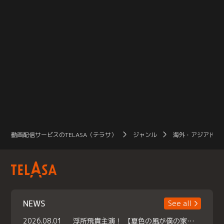
動画配信サービスのTELASA（テラサ）
ジャンル
海外・アジアドラ
NEWS
See all
2026.08.01
浮所飛貴主演！ 【夏色の風が僕の家にやってきた】 本日よりテラサで独占配信スタート！