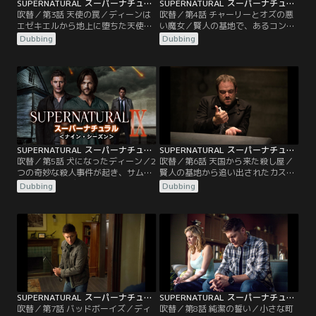
SUPERNATURAL スーパーナチュラル シーズン9 第03話／吹替
SUPERNATURAL スーパーナチュラル シーズン9 第04話／吹替
吹替／第3話 天使の罠／ディーンは
吹替／第4話 チャーリーとオズの悪
エゼキエルから地上に堕ちた天使た
い魔女／賢人の基地で、あるコンピ
ちが新たな派閥を作り、カスティエ
ューターの存在に気づき始めたサム
Dubbing
Dubbing
ルを追っているという情報を得る。
とディーン。天使が落下した時に基
サムとディーンはカスティエルを救
地のレーダーは天使たちの落下地点
うため、天使たちより先にカスティ
を正確に記録していた。兄弟はコン
エルの居場所を突き止めようと動き
ピューターを使えば天使の居場所が
出すのだった。一方、あるホームレ
突き止められ、追跡をかわせるので
スの支援施設に身を寄せていたカス
はないかと考える。そこで最強の助
ティエルはついに天使の工作員に見
っ人としてIT関係に強いチャーリー
つかってしまう。
を呼び出す。だが…。
SUPERNATURAL スーパーナチュラル シーズン9 第05話／吹替
SUPERNATURAL スーパーナチュラル シーズン9 第06話／吹替
吹替／第5話 犬になったディーン／2
吹替／第6話 天国から来た殺し屋／
つの奇妙な殺人事件が起き、サムは
賢人の基地から追い出されたカステ
気乗りしないディーンを連れて調査
ィエルは、コンビニエンスストアで
Dubbing
Dubbing
を始める。事件現場に赴いた兄弟
の販売員の職を見つけて人間として
は、被害者の1人である剥製職人が
新たな生活を楽しむようになる。そ
飼っていたシェパード犬のカーネル
んなある日、カスティエルは地元の
に出会う。まるで何かを教えようと
新聞の見出しで見た失踪事件が気に
しているかのように吠えるカーネル
なり、ディーンに連絡を入れる。だ
の様子を見て、何かを目撃したこと
が、サムのためにカスティエルとエ
に気づき“犬と話すまじない”を調
ゼキエルを引き合わせることができ
べ、さっそく実行する。
ないディーンは…。
SUPERNATURAL スーパーナチュラル シーズン9 第07話／吹替
SUPERNATURAL スーパーナチュラル シーズン9 第08話／吹替
吹替／第7話 バッドボーイズ／ディ
吹替／第8話 純潔の誓い／小さな町