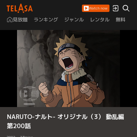
Watch now
見放題
ランキング
ジャンル
レンタル
無料
は
NARUTO-ナルト- オリジナル（3） 動乱編
第200話