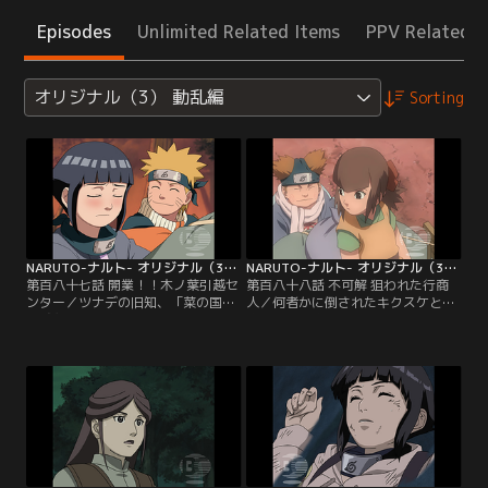
Episodes
Unlimited Related Items
PPV Related I
オリジナル（3） 動乱編
Sorting
NARUTO-ナルト- オリジナル（3） 動乱編 第187話
NARUTO-ナルト- オリジナル（3） 動乱編 第188話
第百八十七話 開業！！木ノ葉引越セ
第百八十八話 不可解 狙われた行商
ンター／ツナデの旧知、「菜の国」
人／何者かに倒されたキクスケと、
の城主から行商人の警護の依頼が入
度重なる行商人たちへの攻撃。ナル
る。早速任務に出かけるチョウジ、
トたちに問い詰められたユリノシン
ヒナタ、ナルトは、老若男女からな
は真相を明かす。シュンとユリノシ
る行商人たちと合流。道中、菜の国
ンの正体は菜の国大名の一人娘、ハ
の方角から上がる妙な黒煙を目にし
ルナとその護衛、百合之丞。菜の国
たナルトたちは、直後に謎の忍たち
の大名は近く起こるクーデターの情
の襲撃を受ける。「行商人が忍者の
報を掴み、姫と護衛を行商人たちの
攻撃対象になる筈がない」と楽観的
中に紛れ込ませ、脱出させたのだっ
に考えていたが…。【提供：バンダ
た…。【提供：バンダイチャンネ
イチャンネル】
ル】