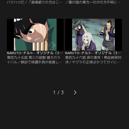
バクハツだ／「道場破りの方はこち
／蜜の国の奥方一行が行方不明にな
らにどうぞ」と任務帰りのナルトは
った。現場である「首崎峠」は五十
妙な看板を発見する。辿るとそこに
年程前に滅亡した首崎一族の「首の
は出来たばかりのリーの道場が。最
国」の都があった場所だという。探
近任務に追われ忙しいリーは、道場
索任務に赴くナルト、キバ、ヒナタ
を開けば道場破りがやってきて効率
の前に、突如巨大な城が現れる。奥
的な修業ができると考えたのだっ
方たちの手掛かりを得るべく城に潜
た。ナルトからことのあらましを聞
入するナルトたちだったが、一人、
き、リーの心意気に感動したガイ
また一人と仲間が姿を消してい
は…。【提供：バンダイチャンネ
き…。【提供：バンダイチャンネ
ル】
ル】
NARUTO-ナルト- オリジナル（3） 動乱編 第195話
NARUTO-ナルト- オリジナル（3） 動乱編 第196話
第百九十五話 第三の超獣 最大のラ
第百九十六話 涙の激突！熱血師弟対
イバル／検診で体調不良が発覚した
決／ヤグラの正体はかつてガイによ
リーに綱手は強制休暇を申し渡す。
って父を倒された「龍堂院」三兄弟
落ち込むリーを励まそうと、忍者学
の長兄、幻将だった。敵討ちを果た
校の道場へ誘うガイ。しかしリーは
すべくガイの前に現れた三兄弟は、
模擬戦で敗北、負傷してしまう。対
忍法「木人柩」を用いて、ガイを木
戦したヤグラはガイが知人から預か
人城に隔離する。負傷をおして駆け
った天才少年だった。特例としてガ
つけたリーはガイを救うため、単身
1
イの任務に同行することになったヤ
木人城に飛び込んでいくが…。【提
グラはリーに「ガイ先生は君を見捨
供：バンダイチャンネル】
てた」と告げる…。【提供：バンダ
イチャンネル】