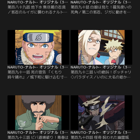
NARUTO-ナルト- オリジナル（3） 動乱編 第189話
NARUTO-ナルト- オリジナル（3） 動乱編 第190話
第百八十九話 地下水 無尽蔵の忍具
第百九十話 白眼は見た！磁気使いの
／邪忍のルイガに襲われるナルトた
死角／第二の邪忍、ジガに動きを封
ち。無尽蔵に湧き出る地下水を武器
じられるナルト。駆けつけたヒナタ
とするルイガの攻撃にナルトたちは
はナルトの身の安全を盾にハルナの
次第に追い詰められていくが、ナル
居場所を教えるよう強要される。要
トは逆転に繋がるある発見をする。
求を拒み、交戦になだれ込むヒナ
一方、先をゆくヒナタとハルナ。仲
タ。一方、チョウジと百合之丞によ
間の合流を待とうとするヒナタにハ
って解放されるナルト。しかしヒナ
ルナは「早く自分を安全な所に連れ
タの元へ急ぐナルトたちの姿は、既
て行け」と迫る。逡巡するヒナタに
に最後の邪忍であるレンガの視界に
ハルナは…？【提供：バンダイチャ
捉えられていた…。【提供：バンダ
ンネル】
イチャンネル】
NARUTO-ナルト- オリジナル（3） 動乱編 第191話
NARUTO-ナルト- オリジナル（3） 動乱編 第192話
第百九十一話 死の宣告 「くもり
第百九十二話 いの絶叫！ポッチャリ
時々晴れ」／城下町に駆け込む寸前
◇パラダイス／いのに大名の姫から
のナルトとハルナの前に立ちはだか
名指しの任務が舞い込んだ。お供の
るレンガ。レンガは既に仲間たちが
ナルトと意気揚揚と城に乗り込むい
自分の手に落ちたことを告げ、ハル
のだが、聞かされた任務詳細はなん
ナを渡すように迫る。空気中の水分
とお見合い代理。姫は食べ過ぎて急
で生成したレンズを用いて放たれる
激に太ってしまった自分の影武者と
レンガの強力な光線攻撃。満身創痍
して、いのに見合いに出て憧れの若
のナルトとハルナに、レンガは自分
殿のハートを掴んで欲しいと願う
の野望とハルナの父が願ったことを
が…。※正式サブタイトルは、◇が
語る…。【提供：バンダイチャンネ
ハートマークとなります。【提供：
ル】
バンダイチャンネル】
NARUTO-ナルト- オリジナル（3） 動乱編 第193話
NARUTO-ナルト- オリジナル（3） 動乱編 第194話
第百九十三話 ビバ道場破り！青春は
第百九十四話 怪奇 呪われた幽霊城