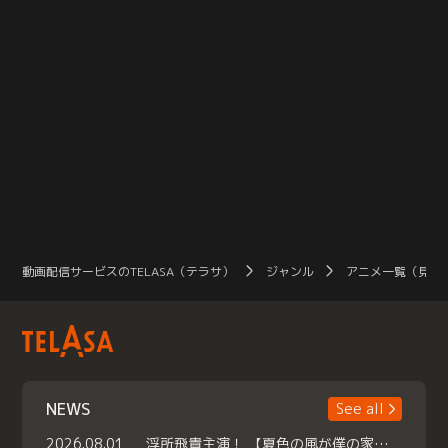
動画配信サービスのTELASA（テラサ）
ジャンル
アニメ一覧（見放
NEWS
See all
2026.08.01
浮所飛貴主演！ 【夏色の風が僕の家にやってきた】 本日よりテラサで独占配信スタート！