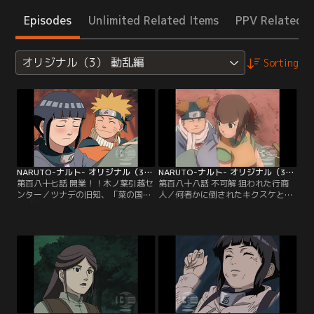
Episodes
Unlimited Related Items
PPV Related I
オリジナル（3） 動乱編
Sorting
NARUTO-ナルト- オリジナル（3） 動乱編 第187話
NARUTO-ナルト- オリジナル（3） 動乱編 第188話
第百八十七話 開業！！木ノ葉引越セ
第百八十八話 不可解 狙われた行商
ンター／ツナデの旧知、「菜の国」
人／何者かに倒されたキクスケと、
の城主から行商人の警護の依頼が入
度重なる行商人たちへの攻撃。ナル
る。早速任務に出かけるチョウジ、
トたちに問い詰められたユリノシン
ヒナタ、ナルトは、老若男女からな
は真相を明かす。シュンとユリノシ
る行商人たちと合流。道中、菜の国
ンの正体は菜の国大名の一人娘、ハ
の方角から上がる妙な黒煙を目にし
ルナとその護衛、百合之丞。菜の国
たナルトたちは、直後に謎の忍たち
の大名は近く起こるクーデターの情
の襲撃を受ける。「行商人が忍者の
報を掴み、姫と護衛を行商人たちの
攻撃対象になる筈がない」と楽観的
中に紛れ込ませ、脱出させたのだっ
に考えていたが…。【提供：バンダ
た…。【提供：バンダイチャンネ
イチャンネル】
ル】