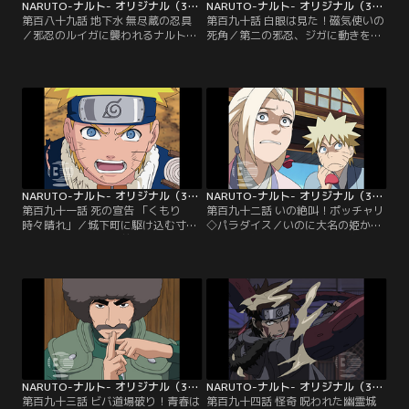
NARUTO-ナルト- オリジナル（3） 動乱編 第189話
NARUTO-ナルト- オリジナル（3） 動乱編 第190話
第百八十九話 地下水 無尽蔵の忍具
第百九十話 白眼は見た！磁気使いの
／邪忍のルイガに襲われるナルトた
死角／第二の邪忍、ジガに動きを封
ち。無尽蔵に湧き出る地下水を武器
じられるナルト。駆けつけたヒナタ
とするルイガの攻撃にナルトたちは
はナルトの身の安全を盾にハルナの
次第に追い詰められていくが、ナル
居場所を教えるよう強要される。要
トは逆転に繋がるある発見をする。
求を拒み、交戦になだれ込むヒナ
一方、先をゆくヒナタとハルナ。仲
タ。一方、チョウジと百合之丞によ
間の合流を待とうとするヒナタにハ
って解放されるナルト。しかしヒナ
ルナは「早く自分を安全な所に連れ
タの元へ急ぐナルトたちの姿は、既
て行け」と迫る。逡巡するヒナタに
に最後の邪忍であるレンガの視界に
ハルナは…？【提供：バンダイチャ
捉えられていた…。【提供：バンダ
ンネル】
イチャンネル】
NARUTO-ナルト- オリジナル（3） 動乱編 第191話
NARUTO-ナルト- オリジナル（3） 動乱編 第192話
第百九十一話 死の宣告 「くもり
第百九十二話 いの絶叫！ポッチャリ
時々晴れ」／城下町に駆け込む寸前
◇パラダイス／いのに大名の姫から
のナルトとハルナの前に立ちはだか
名指しの任務が舞い込んだ。お供の
るレンガ。レンガは既に仲間たちが
ナルトと意気揚揚と城に乗り込むい
自分の手に落ちたことを告げ、ハル
のだが、聞かされた任務詳細はなん
ナを渡すように迫る。空気中の水分
とお見合い代理。姫は食べ過ぎて急
で生成したレンズを用いて放たれる
激に太ってしまった自分の影武者と
レンガの強力な光線攻撃。満身創痍
して、いのに見合いに出て憧れの若
のナルトとハルナに、レンガは自分
殿のハートを掴んで欲しいと願う
の野望とハルナの父が願ったことを
が…。※正式サブタイトルは、◇が
語る…。【提供：バンダイチャンネ
ハートマークとなります。【提供：
ル】
バンダイチャンネル】
NARUTO-ナルト- オリジナル（3） 動乱編 第193話
NARUTO-ナルト- オリジナル（3） 動乱編 第194話
第百九十三話 ビバ道場破り！青春は
第百九十四話 怪奇 呪われた幽霊城