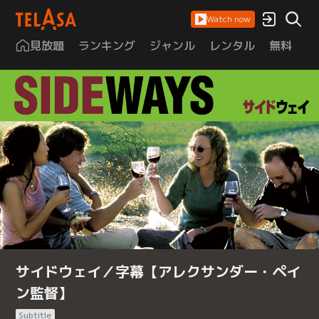
Watch now
見放題
ランキング
ジャンル
レンタル
無料
は
サイドウェイ／字幕【アレクサンダー・ペイ
ン監督】
Subtitle