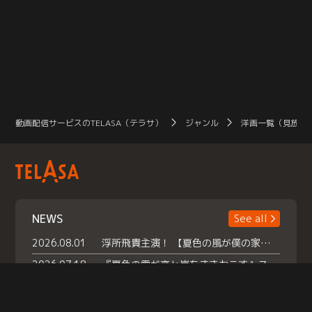
動画配信サービスのTELASA（テラサ）
ジャンル
洋画一覧（見放題
NEWS
See all
2026.08.01
浮所飛貴主演！ 【夏色の風が僕の家にやってきた】 本日よりテラサで独占配信スタート！
2026.07.18
『夏色の雲が恋と嵐をまきおこす』スペシャルメイキング 【Part1】2026年７月18日（土）23時30分～配信スタート！話題のシーンの裏側を大公開！豪華キャスト大集合！ 『武宮家 真夏の家族会議』開催！
2026.07.15
救命医・遥（今田）の《心揺さぶる過去》や、 麻酔科医・権野（船越英一郎）の《謎多きプライベート》など… 《知られざるエピソード》を独占配信！