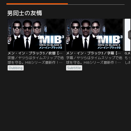
男同士の友情
メン・イン・ブラック3／吹替【ウィル・スミス×トミー・リー・ジョーンズ】
メン・イン・ブラック3／字幕【ウィル・スミス×トミー・リー・ジョーンズ】
Gメ
吹替／ヤツらはタイムスリップで地
字幕／ヤツらはタイムスリップで地
も
球を守る。MIBシリーズ最新作！エ
球を守る。MIBシリーズ最新作！エ
し
ージェント“J”と“K”のコンビは日
ージェント“J”と“K”のコンビは日
情
Dubbing
Subtitle
夜、エイリアンたちを監視、取締り
夜、エイリアンたちを監視、取締り
春
に奔走していた。ある日、Kの姿を
に奔走していた。ある日、Kの姿を
ド
探すJに上司は、「Kは40年前に亡
探すJに上司は、「Kは40年前に亡
力
くなった」と……。
くなった」と…。
た
す
く
の