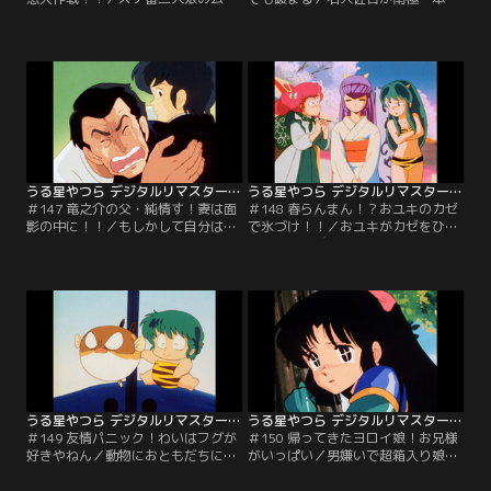
な挑戦はまだまだ続く…。今度はラ
より作りし、幻のコタツ。コタツネ
ムの亭主あたるを誘惑しようという
コは骨董屋から百円で買ったのだ
作戦にでるのだが、あたるは三人娘
が、このコタツは暑さを嫌うという
をちっとも相手にしない。無視され
変わりダネ？コタツネコのプライド
続けた三人娘のとった手は…。【提
にかけて暖まろうと挑戦するのだっ
供：バンダイチャンネル】
たが…。【提供：バンダイチャンネ
ル】
うる星やつら デジタルリマスター版 第4シーズン ＃147
うる星やつら デジタルリマスター版 第4シーズン ＃148
＃147 竜之介の父・純情す！妻は面
＃148 春らんまん！？おユキのカゼ
影の中に！！／もしかして自分は母
で氷づけ！！／おユキがカゼをひい
親に似ているのではないか？そんな
た。そのカゼの威力ときたら、氷の
竜之介の思い出をヨソに、変態おや
世界の海王星を凍らせてしまうほど
じは妻、真砂子とのロマンスを語り
である。その治療薬の一つにコタツ
始める。そして押し入れの中から思
ネコのヒゲが必要とわかるが、肝心
い出の母の洋服が出てきて…。【提
のコタツネコはウンと言ってくれな
供：バンダイチャンネル】
くて…。【提供：バンダイチャンネ
ル】
うる星やつら デジタルリマスター版 第4シーズン ＃149
うる星やつら デジタルリマスター版 第4シーズン ＃150
＃149 友情パニック！わいはフグが
＃150 帰ってきたヨロイ娘！お兄様
好きやねん／動物におともだちにな
がいっぱい／男嫌いで超箱入り娘、
って欲しくて、すぐに宇宙キャラメ
でもお兄様は大好きの飛鳥を世間並
ルをあげちゃうテン。そのキャラメ
にしようと、飛鳥の母親は荒治療を