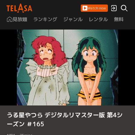
Watch now
見放題
ランキング
ジャンル
レンタル
無料
は
うる星やつら デジタルリマスター版 第4シ
ーズン ＃165