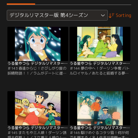
デジタルリマスター版 第4シーズン
Sorting
うる星やつら デジタルリマスター版 第4シーズン ＃143
うる星やつら デジタルリマスター版 第4シーズン ＃144
＃143 春遠からじ！さびしがり屋の
＃144 夢の中へ！ダーリン争奪 バト
妖精物語！！／ラムがデートに遅れ
ルロイヤル／あたると結婚する夢を
たことに怒るあたる。二人の間に吹
見たくて、ラムは“夢の実”を育て
くすきま風は、少しずつ心を寒くさ
る。ひょんなことから、それをサク
せる。あたるの前に現れた、悲しげ
ラが食べてしまった！サクラを悪夢
な冬の妖精。彼女は一緒に行ってく
から救うため、ラムとあたるも夢の
れる人を待っていた、自分と同じ寂
実を食べてしまって…。【提供：バ
しい心を持った人を…。【提供：バ
ンダイチャンネル】
ンダイチャンネル】
うる星やつら デジタルリマスター版 第4シーズン ＃145
うる星やつら デジタルリマスター版 第4シーズン ＃146
＃145 またもや三人娘！ダーリン誘
＃146 駆けめぐるコタツ猫！何が何
惑大作戦！！／スケ番三人娘のムダ
でも暖まる／名人佐吉が南極一本杉