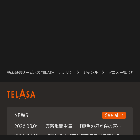
動画配信サービスのTELASA（テラサ）
ジャンル
アニメ一覧（見放
NEWS
See all
2026.08.01
浮所飛貴主演！ 【夏色の風が僕の家にやってきた】 本日よりテラサで独占配信スタート！
2026.07.18
『夏色の雲が恋と嵐をまきおこす』スペシャルメイキング 【Part1】2026年７月18日（土）23時30分～配信スタート！話題のシーンの裏側を大公開！豪華キャスト大集合！ 『武宮家 真夏の家族会議』開催！