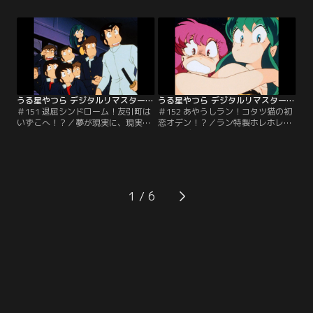
ルを今度はフグにあげたから友引町
する。友引高校にいる面堂に巻物を
はパニック！空は飛ぶわ、しびれ水
もっていくように命じたのだ。泣く
は吐くわ、第一うまそうだわ…。果
泣く出掛ける飛鳥なのだが…。【提
たしてテンは仲良くなれるのか！？
供：バンダイチャンネル】
【提供：バンダイチャンネル】
うる星やつら デジタルリマスター版 第4シーズン ＃151
うる星やつら デジタルリマスター版 第4シーズン ＃152
＃151 退屈シンドローム！友引町は
＃152 あやうしラン！コタツ猫の初
いずこへ！？／夢が現実に、現実が
恋オデン！？／ラン特製ホレホレ茸
夢になる世界。それは今ある世界が
入りオデンを食べたものは、最初に
ほんの少しバランスを崩しても存在
見たものに惚れてしまうというも
してしまう。そんなパラレルワール
の。レイに食べさせるはずのオデン
ドの世界を語るしのぶ。でもあたる
を、コタツ猫が食べてしまい…。逃
が、ラムの目薬をジュースと間違え
げても逃げても追いかけてくるコタ
て飲んだ時、友引町に何かが起こっ
ツネコにランは大ピンチ！？【提
1
た。【提供：バンダイチャンネル】
供：バンダイチャンネル】