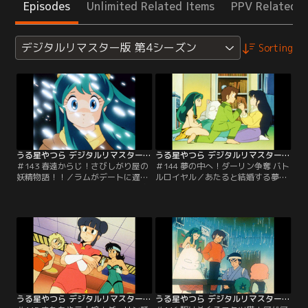
Episodes
Unlimited Related Items
PPV Related I
デジタルリマスター版 第4シーズン
Sorting
うる星やつら デジタルリマスター版 第4シーズン ＃143
うる星やつら デジタルリマスター版 第4シーズン ＃144
＃143 春遠からじ！さびしがり屋の
＃144 夢の中へ！ダーリン争奪 バト
妖精物語！！／ラムがデートに遅れ
ルロイヤル／あたると結婚する夢を
たことに怒るあたる。二人の間に吹
見たくて、ラムは“夢の実”を育て
くすきま風は、少しずつ心を寒くさ
る。ひょんなことから、それをサク
せる。あたるの前に現れた、悲しげ
ラが食べてしまった！サクラを悪夢
な冬の妖精。彼女は一緒に行ってく
から救うため、ラムとあたるも夢の
れる人を待っていた、自分と同じ寂
実を食べてしまって…。【提供：バ
しい心を持った人を…。【提供：バ
ンダイチャンネル】
ンダイチャンネル】
うる星やつら デジタルリマスター版 第4シーズン ＃145
うる星やつら デジタルリマスター版 第4シーズン ＃146