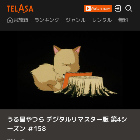
Watch now
見放題
ランキング
ジャンル
レンタル
無料
は
うる星やつら デジタルリマスター版 第4シ
ーズン ＃158