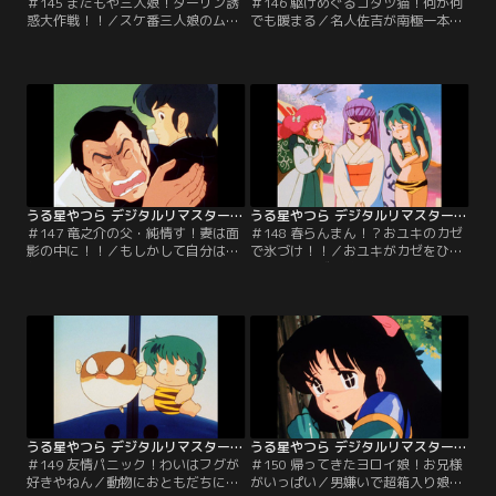
＃145 またもや三人娘！ダーリン誘
＃146 駆けめぐるコタツ猫！何が何
惑大作戦！！／スケ番三人娘のムダ
でも暖まる／名人佐吉が南極一本杉
な挑戦はまだまだ続く…。今度はラ
より作りし、幻のコタツ。コタツネ
ムの亭主あたるを誘惑しようという
コは骨董屋から百円で買ったのだ
作戦にでるのだが、あたるは三人娘
が、このコタツは暑さを嫌うという
をちっとも相手にしない。無視され
変わりダネ？コタツネコのプライド
続けた三人娘のとった手は…。【提
にかけて暖まろうと挑戦するのだっ
供：バンダイチャンネル】
たが…。【提供：バンダイチャンネ
ル】
うる星やつら デジタルリマスター版 第4シーズン ＃147
うる星やつら デジタルリマスター版 第4シーズン ＃148
＃147 竜之介の父・純情す！妻は面
＃148 春らんまん！？おユキのカゼ
影の中に！！／もしかして自分は母
で氷づけ！！／おユキがカゼをひい
親に似ているのではないか？そんな
た。そのカゼの威力ときたら、氷の
竜之介の思い出をヨソに、変態おや
世界の海王星を凍らせてしまうほど
じは妻、真砂子とのロマンスを語り
である。その治療薬の一つにコタツ
始める。そして押し入れの中から思
ネコのヒゲが必要とわかるが、肝心
い出の母の洋服が出てきて…。【提
のコタツネコはウンと言ってくれな
供：バンダイチャンネル】
くて…。【提供：バンダイチャンネ
ル】
うる星やつら デジタルリマスター版 第4シーズン ＃149
うる星やつら デジタルリマスター版 第4シーズン ＃150
＃149 友情パニック！わいはフグが
＃150 帰ってきたヨロイ娘！お兄様
好きやねん／動物におともだちにな
がいっぱい／男嫌いで超箱入り娘、