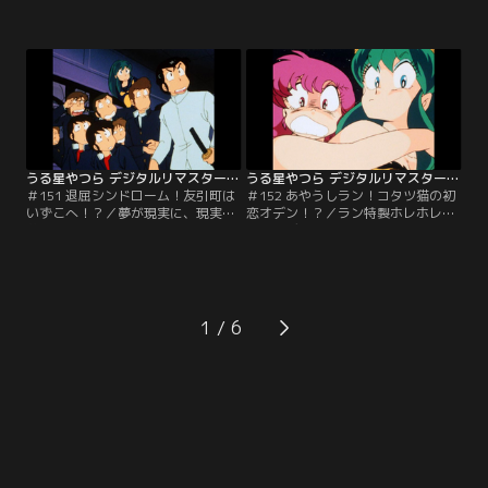
って欲しくて、すぐに宇宙キャラメ
でもお兄様は大好きの飛鳥を世間並
ルをあげちゃうテン。そのキャラメ
にしようと、飛鳥の母親は荒治療を
ルを今度はフグにあげたから友引町
する。友引高校にいる面堂に巻物を
はパニック！空は飛ぶわ、しびれ水
もっていくように命じたのだ。泣く
は吐くわ、第一うまそうだわ…。果
泣く出掛ける飛鳥なのだが…。【提
たしてテンは仲良くなれるのか！？
供：バンダイチャンネル】
【提供：バンダイチャンネル】
うる星やつら デジタルリマスター版 第4シーズン ＃151
うる星やつら デジタルリマスター版 第4シーズン ＃152
＃151 退屈シンドローム！友引町は
＃152 あやうしラン！コタツ猫の初
いずこへ！？／夢が現実に、現実が
恋オデン！？／ラン特製ホレホレ茸
夢になる世界。それは今ある世界が
入りオデンを食べたものは、最初に
ほんの少しバランスを崩しても存在
見たものに惚れてしまうというも
してしまう。そんなパラレルワール
の。レイに食べさせるはずのオデン
ドの世界を語るしのぶ。でもあたる
を、コタツ猫が食べてしまい…。逃
が、ラムの目薬をジュースと間違え
げても逃げても追いかけてくるコタ
て飲んだ時、友引町に何かが起こっ
ツネコにランは大ピンチ！？【提
1
た。【提供：バンダイチャンネル】
供：バンダイチャンネル】