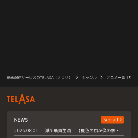
動画配信サービスのTELASA（テラサ）
ジャンル
アニメ一覧（見放
NEWS
See all
2026.08.01
浮所飛貴主演！ 【夏色の風が僕の家にやってきた】 本日よりテラサで独占配信スタート！