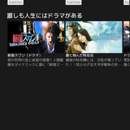
り、民間航空会社のパイロットとし
の傑作。ある海兵隊員の殺人事件で
の
Subtitle
Subtitle
Du
て何不自由ない暮しを送っていたバ
逮捕された2人の兵士。そこに隠さ
逮
リー・シールの元に、ある日CIAの
れた、軍の暴力的制裁“コードR（レ
れ
誰しも人生にはドラマがある
エージェントがスカウトに現れる。
ッド）”。巨大な権力による陰謀
ッ
CIAの極秘作戦に偵察機のパイロッ
に、法廷で堂々と闘うことを決意し
に
トとして加わる事となったバリー
た若き弁護士たち。トム・クルー
た
は…。
ズ、ジャック・ニコルソン他豪華キ
ズ
ャストの熱演は必見！
ャ
新宿スワン（ドラマ）
妻と飛んだ特攻兵
ド
夜の世界の金と欲望が渦巻く人間模
最後の特攻機には、女性が乗ってい
家
様をダイナミックに描く「新宿スワ
た！！知られざる太平洋戦争の史実
強
ン」は、私たちに“本当に大切なも
を、堀北真希＆成宮寛貴で初映像
『
のは何か”を問いかける問題作で
化！なぜ妻は、夫と散ったのか？な
な
す。
ぜ夫は、妻を乗せたのか？夫と運命
認
を共にした妻。