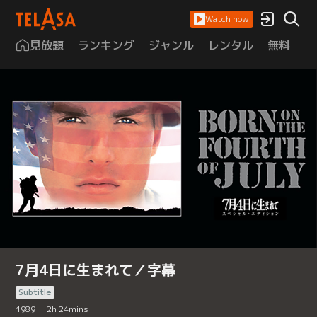
Watch now
見放題
ランキング
ジャンル
レンタル
無料
は
7月4日に生まれて／字幕
Subtitle
1989
2
h
24
mins