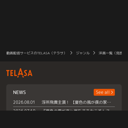
動画配信サービスのTELASA（テラサ）
ジャンル
洋画一覧（見放題
NEWS
See all
2026.08.01
浮所飛貴主演！ 【夏色の風が僕の家にやってきた】 本日よりテラサで独占配信スタート！
2026.07.18
『夏色の雲が恋と嵐をまきおこす』スペシャルメイキング 【Part1】2026年７月18日（土）23時30分～配信スタート！話題のシーンの裏側を大公開！豪華キャスト大集合！ 『武宮家 真夏の家族会議』開催！
2026.07.15
救命医・遥（今田）の《心揺さぶる過去》や、 麻酔科医・権野（船越英一郎）の《謎多きプライベート》など… 《知られざるエピソード》を独占配信！