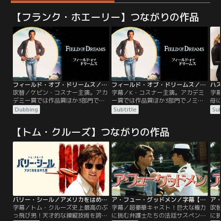
【フランク・ホエーリー】つながりの作品
フィールド・オブ・ドリームス／吹替【ケビン・コスナー主演】
フィールド・オブ・ドリームス／字幕【ケビン・コスナー主演】
ハ
吹替／ケビン・コスナー主演。アカ
字幕／K・コスナー主演。アカデミ
字
デミー賞では作品賞ほか3部門でノ
ー賞では作品賞ほか3部門でノミネ
母
ミネート！マイナーリーグの選手だ
ート！マイナーリーグの選手だった
ス
Dubbing
Subtitle
Sub
った父親から、野球の話を聞かされ
父親から、野球の話を聞かされて育
め
て育ったレイ（ケビン・コスナー）
ったレイ（K・コスナー）はある
る
【トム・クルーズ】つながりの作品
はある日、自分の農場で不思議な声
日、自分の農場で不思議な声を聞
躍
を聞く。“それを作れば彼はやって
く。“それを作れば彼はやってく
ペ
くる”その意味を、野球場をつくる
る”その意味を、野球場をつくるこ
い
ことだと解釈した彼は畑の一部を潰
とだと解釈した彼は畑の一部を潰
大
し、野球場を作ることを決意する。
し、野球場を作ることを決意する。
20
り
バリー・シール／アメリカをはめた男／字幕【トム・クルーズ主演】
ア・フュー・グッドメン／字幕【トム・クルーズ＋ジャック・ニコルソン】【ロブ・ライナー監督】
字幕／トム・クルーズ史上最高のぶ
字幕／超豪華キャスト！巨大な権力
吹
っ飛び男！天才的な操縦技術を誇
に挑む弁護士たちの法廷サスペンス
に