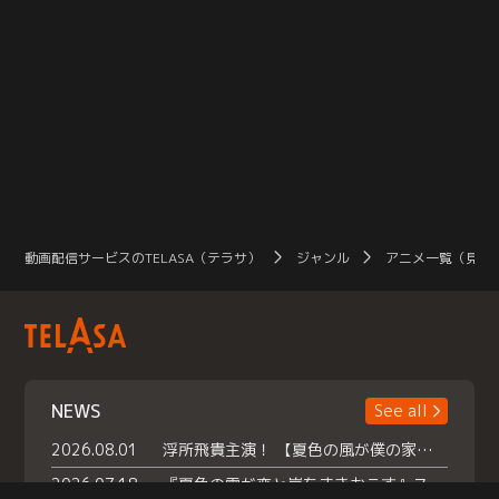
動画配信サービスのTELASA（テラサ）
ジャンル
アニメ一覧（見放
NEWS
See all
2026.08.01
浮所飛貴主演！ 【夏色の風が僕の家にやってきた】 本日よりテラサで独占配信スタート！
2026.07.18
『夏色の雲が恋と嵐をまきおこす』スペシャルメイキング 【Part1】2026年７月18日（土）23時30分～配信スタート！話題のシーンの裏側を大公開！豪華キャスト大集合！ 『武宮家 真夏の家族会議』開催！