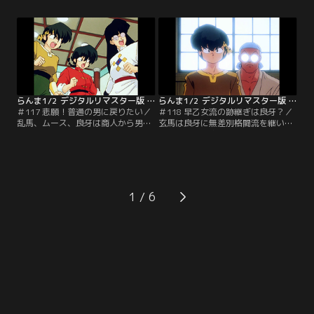
相手にされない。うまく字を書こう
はこの老人を目の仇にし、戦いを挑
と書道の特訓をする乱馬だが…。
んでくるのだが…。【提供：バンダ
【提供：バンダイチャンネル】
イチャンネル】
らんま1/2 デジタルリマスター版 第3シーズン ＃117
らんま1/2 デジタルリマスター版 第3シーズン ＃118
＃117 悲願！普通の男に戻りたい／
＃118 早乙女流の跡継ぎは良牙？／
乱馬、ムース、良牙は商人から男に
玄馬は良牙に無差別格闘流を継いで
戻れる秘薬・粉末男溺泉を買う。だ
くれと頼む。格闘技は強い者が継ぐ
が、三つの袋の内、本物はひとつし
べきだというのだ。その熱意にうた
かない。三人は協力し山の中にこも
れた良牙はすっかりその気になり、
って試してみることに…。【提供：
玄馬のもとで修業を始めるのだ
バンダイチャンネル】
が…。【提供：バンダイチャンネ
ル】
1