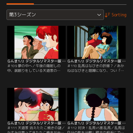
第3シーズン
Sorting
らんま1/2 デジタルリマスター版 第3シーズン ＃109
らんま1/2 デジタルリマスター版 第3シーズン ＃110
＃109 夢の中へ／午後の陽射しの
＃110 乱馬はなびきの許嫁？／あか
中、居眠りをしている天道家の
ねはなびきと喧嘩になり、つい「乱
面々。気がつくと八宝斉の夢の中に
馬なんかお姉ちゃんの許嫁になれ
閉じ込められてしまったのだ！果た
ば」と言ってしまう。その気になっ
して八宝斉の思うがままの世界から
たなびきは「実は乱馬君のことが好
脱出できるのか！？【提供：バンダ
きなの」と告白するのだが！【提
イチャンネル】
供：バンダイチャンネル】
らんま1/2 デジタルリマスター版 第3シーズン ＃111
らんま1/2 デジタルリマスター版 第3シーズン ＃112
＃111 天道家 消えたたこ焼きの謎／
＃112 対決！乱馬VS影乱馬／乱馬は
かすみが買ってきたたこ焼きが台所
自分の影を分離し稽古の相手にでき