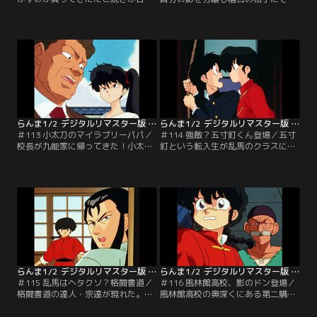
から消えた！茶の間に集まった天道
るという秘薬・影分身香を買う。毎
家の面々は皆、独自の推理を披露す
日稽古に励む乱馬。一方天道家では
るが一向に犯人がわからない。真犯
冷蔵庫を荒らしたり風呂をのぞく人
人は一体誰なのか！！【提供：バン
影が現れた！！【提供：バンダイチ
ダイチャンネル】
ャンネル】
らんま1/2 デジタルリマスター版 第3シーズン ＃113
らんま1/2 デジタルリマスター版 第3シーズン ＃114
＃113 小太刀のマイラブリーパパ／
＃114 強敵？五寸釘くん登場／五寸
校長が九能家に帰ってきた！小太刀
釘という転入生が乱馬のクラスにや
は懐かしい父親にすっかりなついて
って来た。あかねに一目惚れした五
しまうのだが、帯刀はおもしろくな
寸釘は乱馬を倒そうと、得意の呪い
い。そして家長の座をかけて、校長
を使って次々と罠を仕掛けてくるの
VS九能の決戦が始まる！！【提供：
だ！！【提供：バンダイチャンネ
バンダイチャンネル】
ル】
らんま1/2 デジタルリマスター版 第3シーズン ＃115
らんま1/2 デジタルリマスター版 第3シーズン ＃116
＃115 乱馬はヘタクソ？格闘書道／
＃116 風林館高校、影のドン登場／
格闘書道の達人・宗達が現れた。九
風林館高校の奥深くにある第二購買
能を一撃で倒す強さに乱馬も挑戦す
部。そこには風林館高校のご意見番
るが、字がヘタな者とは戦わないと
といわれる老人がいた。なぜか校長