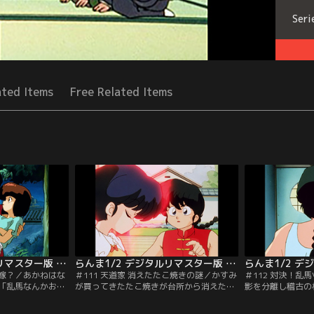
Seri
ated Items
Free Related Items
らんま1/2 デジタルリマスター版 第3シーズン ＃110
らんま1/2 デジタルリマスター版 第3シーズン ＃111
許嫁？／あかねはな
＃111 天道家 消えたたこ焼きの謎／かすみ
＃112 対決！乱
「乱馬なんかお姉
が買ってきたたこ焼きが台所から消えた！
影を分離し稽古の
と言ってしまう。
茶の間に集まった天道家の面々は皆、独自
薬・影分身香を買
「実は乱馬君のこ
の推理を披露するが一向に犯人がわからな
馬。一方天道家で