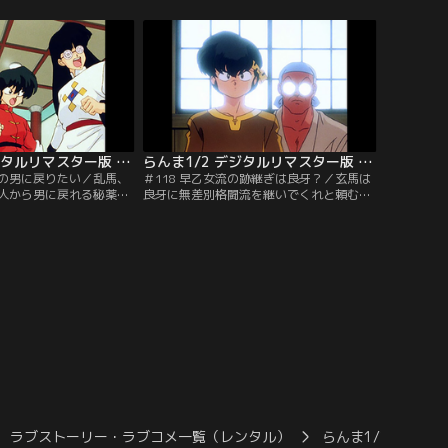
現れた！！【提供：バン
て、校長VS九能の決戦が始まる！！【提
供：バンダイチャンネル】
らんま1/2 デジタルリマスター版 第3シーズン ＃117
らんま1/2 デジタルリマスター版 第3シーズン ＃118
通の男に戻りたい／乱馬、
＃118 早乙女流の跡継ぎは良牙？／玄馬は
人から男に戻れる秘薬・
良牙に無差別格闘流を継いでくれと頼む。
。だが、三つの袋の内、
格闘技は強い者が継ぐべきだというのだ。
ない。三人は協力し山の
その熱意にうたれた良牙はすっかりその気
てみることに…。【提
になり、玄馬のもとで修業を始めるのだ
ンネル】
が…。【提供：バンダイチャンネル】
ラブストーリー・ラブコメ一覧（レンタル）
らんま1/2 デジタ