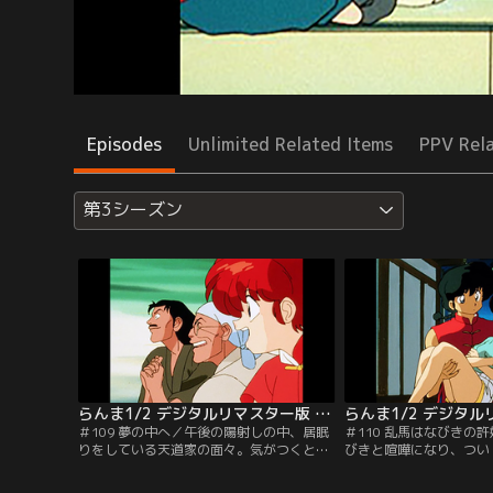
Episodes
Unlimited Related Items
PPV Rel
第3シーズン
らんま1/2 デジタルリマスター版 第3シーズン ＃109
＃109 夢の中へ／午後の陽射しの中、居眠
＃110 乱馬はなびきの
りをしている天道家の面々。気がつくと八
びきと喧嘩になり、つい
宝斉の夢の中に閉じ込められてしまったの
ちゃんの許嫁になれば」
だ！果たして八宝斉の思うがままの世界か
その気になったなびきは