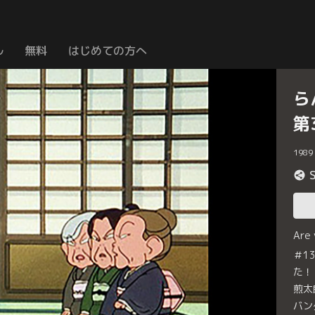
ル
無料
はじめての方へ
ら
第
1989
Are
＃1
た！
煎太
バン