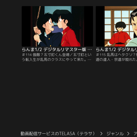
ら脱出できるのか！？【提供：バンダイチ
とが好きなの」と告白す
ャンネル】
供：バンダイチャンネル
らんま1/2 デジタルリマスター版 第3シーズン ＃114
＃114 強敵？五寸釘くん登場／五寸釘とい
＃115 乱馬はヘタクソ
う転入生が乱馬のクラスにやって来た。あ
道の達人・宗達が現れた
かねに一目惚れした五寸釘は乱馬を倒そう
す強さに乱馬も挑戦する
と、得意の呪いを使って次々と罠を仕掛け
とは戦わないと相手にさ
てくるのだ！！【提供：バンダイチャンネ
を書こうと書道の特訓を
ル】
【提供：バンダイチャン
動画配信サービスのTELASA（テラサ）
ジャンル