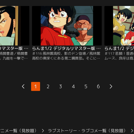
るのだが！【提
い。真犯人は一体誰なのか！！【提供：バ
呂をのぞく人影が
】
ンダイチャンネル】
ダイチャンネル】
らんま1/2 デジタルリマスター版 第3シーズン ＃115
らんま1/2 デジタルリマスター版 第3シーズン ＃116
？格闘書道／格闘書
＃116 風林館高校、影のドン登場／風林館
＃117 悲願！普
。九能を一撃で倒
高校の奥深くにある第二購買部。そこには
ムース、良牙は商
が、字がヘタな者
風林館高校のご意見番といわれる老人がい
粉末男溺泉を買う
れない。うまく字
た。なぜか校長はこの老人を目の仇にし、
本物はひとつしか
する乱馬だが…。
戦いを挑んでくるのだが…。【提供：バン
中にこもって試し
ネル】
ダイチャンネル】
供：バンダイチャ
1
2
3
4
5
6
アニメ一覧（見放題）
ラブストーリー・ラブコメ一覧（見放題）