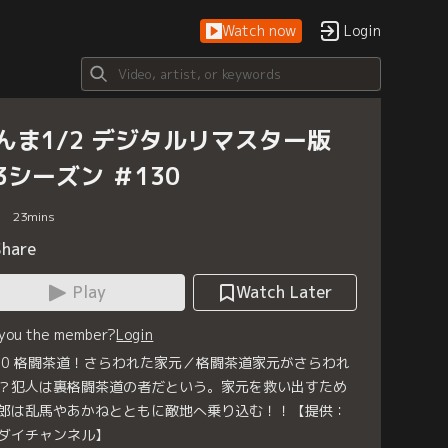
Watch now
Login
んま1/2 デジタルリマスター版
3シーズン ＃130
23
mins
Share
Play
Watch Later
 you the member?
Login
30 格闘茶道！さらわれた家元／格闘茶道家元がさらわれ
？犯人は裏格闘茶道の者だという。家元を救い出すため
郎は乱馬やあかねとともに敵地へ乗り込む！！【提供：
ダイチャンネル】