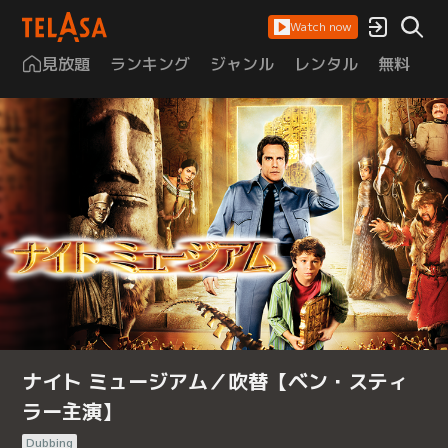
Watch now
見放題
ランキング
ジャンル
レンタル
無料
は
ナイト ミュージアム／吹替【ベン・スティ
ラー主演】
Dubbing