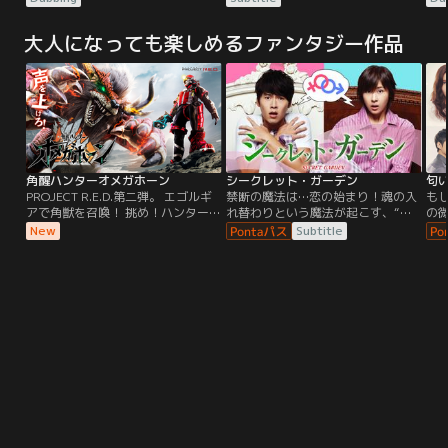
ジェイコブ。ワールドクラスの兄弟
ジェイコブ。ワールドクラスの兄弟
う
バトル！！ドミニクはレティと幼い
バトル！！ドミニクはレティと幼い
ック
大人になっても楽しめるファンタジー作品
息子のブライアンの3人で静かに暮
息子のブライアンの3人で静かに暮
エ
らしていたが、ある日仲間のピンチ
らしていたが、ある日仲間のピンチ
イ
の知らせを聞く。ローマンら“ファ
の知らせを聞く。ローマンら“ファ
ェン
ミリー”と合流したドミニクは…。
ミリー”と合流したドミニクは…。
に
あ
エ
角醒ハンターオメガホーン
シークレット・ガーデン
匂
PROJECT R.E.D.第二弾。 エゴルギ
禁断の魔法は…恋の始まり！魂の入
もし
アで角獣を召喚！ 挑め！ハンターバ
れ替わりという魔法が起こす、“オ
の
トル！
レ様系”御曹司と下積みスタントウ
る
New
Subtitle
ーマンの奇跡の恋--財閥2世でデパ
ウ
ートの社長、すべてを持って生まれ
ー
た男キム・ジュウォン、彼の前に現
れ
れたアクション監督を夢見る貧しい
し
スタントウーマン、キル・ライム。
彼
会えばいがみ合う二人だが、次第に
い、
互いに惹かれ合っていく…。
能