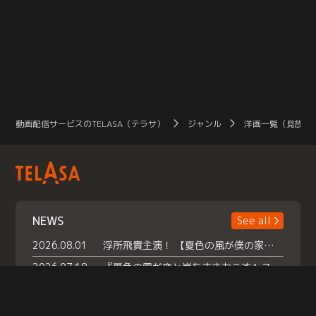
動画配信サービスのTELASA（テラサ）
ジャンル
洋画一覧（見放題
NEWS
See all
2026.08.01
浮所飛貴主演！ 【夏色の風が僕の家にやってきた】 本日よりテラサで独占配信スタート！
2026.07.18
『夏色の雲が恋と嵐をまきおこす』スペシャルメイキング 【Part1】2026年７月18日（土）23時30分～配信スタート！話題のシーンの裏側を大公開！豪華キャスト大集合！ 『武宮家 真夏の家族会議』開催！
2026.07.15
救命医・遥（今田）の《心揺さぶる過去》や、 麻酔科医・権野（船越英一郎）の《謎多きプライベート》など… 《知られざるエピソード》を独占配信！