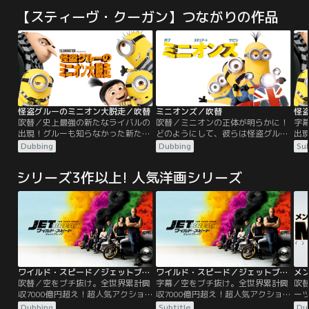
【スティーヴ・クーガン】つながりの作品
怪盗グルーのミニオン大脱走／吹替
ミニオンズ／吹替
怪
吹替／史上最強の新たなライバルの
吹替／ミニオンの正体が明らかに！
字
出現！グルーも知らなかった新たな
どのようにして、彼らは怪盗グルー
出
家族の秘密。そしてミニオンたち
の仲間になったのか！？全世界で記
家
Dubbing
Dubbing
Sub
は…タイホ！？月をも盗んだ最強の
録破りの大ヒット！今回の主役は国
は
怪盗から、最高の父親になったグル
民的人気キャラに進化した“ミニオ
怪
シリーズ3作以上! 人気洋画シリーズ
ー。グルーの家族になったルーシー
ン”！『怪盗グルー』シリーズ最高
ー
と3姉妹。そして、最強最悪のボス
のキャラクター“ミニオン”が主役に
と
に仕えることが生きがいのミニオ
なって帰ってきた！ミニオンが大好
に
ン。悪党バルタザールを逃がし、反
きになること間違いなし！！地球史
ン
悪党同盟をクビになってしまったグ
上“最強最悪”のボスを探す旅が今、
悪
ルーは…。
始まる！！
ル
ワイルド・スピード／ジェットブレイク／吹替
ワイルド・スピード／ジェットブレイク／字幕
吹替／空をブチ抜け。全世界累計興
字幕／空をブチ抜け。全世界累計興
吹
収7000億円超え！超人気アクショ
収7000億円超え！超人気アクショ
ー
ンシリーズ最新作。兄ドミニクvs弟
ンシリーズ最新作。兄ドミニクvs弟
エ
Dubbing
Subtitle
Du