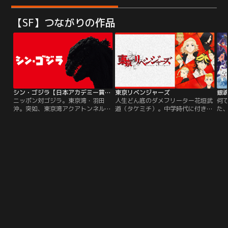
【SF】つながりの作品
シン・ゴジラ【日本アカデミー賞最優秀作品賞】
東京リベンジャーズ
銀魂
ニッポン対ゴジラ。東京湾・羽田
人生どん底のダメフリーター花垣武
何
沖。突如、東京湾アクアトンネルが
道（タケミチ）。中学時代に付き合
た
巨大な轟音とともに大量の浸水に巻
っていた人生唯一の恋人・橘日向
時
き込まれ、崩落する原因不明の事故
（ヒナタ）が、最凶最悪の悪党連
値
が発生した。首相官邸では総理大臣
合“東京卍會”に殺されたことを知
宇
以下、閣僚が参集されて緊急会議が
る。事件を知った翌日、駅のホーム
も
開かれ、内閣官房副長官・矢口蘭堂
にいたタケミチは何者かに背中を押
っ
は、海中に棲む巨大生物による可能
され線路に転落し死を覚悟したが、
は
性を指摘。周囲は矢口の意見を一笑
目を開けると何故か12年前にタイム
ま
に付すものの、直後、海上に巨大不
リープしていた。
得
明生物の姿が露わになった…。