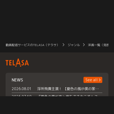
動画配信サービスのTELASA（テラサ）
ジャンル
洋画一覧（見放題
NEWS
See all
2026.08.01
浮所飛貴主演！ 【夏色の風が僕の家にやってきた】 本日よりテラサで独占配信スタート！
2026.07.18
『夏色の雲が恋と嵐をまきおこす』スペシャルメイキング 【Part1】2026年７月18日（土）23時30分～配信スタート！話題のシーンの裏側を大公開！豪華キャスト大集合！ 『武宮家 真夏の家族会議』開催！
2026.07.15
救命医・遥（今田）の《心揺さぶる過去》や、 麻酔科医・権野（船越英一郎）の《謎多きプライベート》など… 《知られざるエピソード》を独占配信！