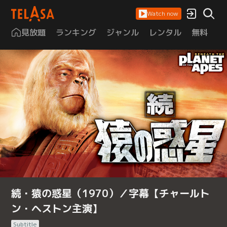
Watch now
見放題
ランキング
ジャンル
レンタル
無料
は
続・猿の惑星（1970）／字幕【チャールト
ン・ヘストン主演】
Subtitle