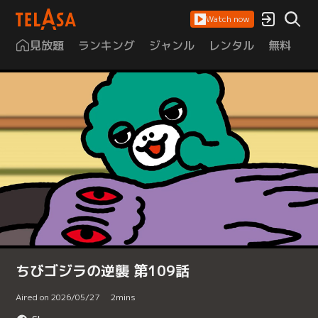
Watch now
見放題
ランキング
ジャンル
レンタル
無料
は
ちびゴジラの逆襲 第109話
Aired on 2026/05/27
2
mins