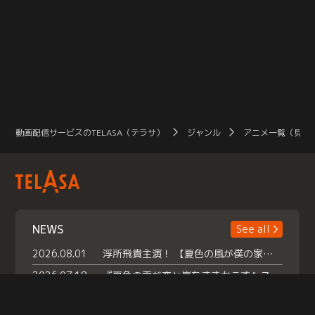
動画配信サービスのTELASA（テラサ）
ジャンル
アニメ一覧（見放
NEWS
See all
2026.08.01
浮所飛貴主演！ 【夏色の風が僕の家にやってきた】 本日よりテラサで独占配信スタート！
2026.07.18
『夏色の雲が恋と嵐をまきおこす』スペシャルメイキング 【Part1】2026年７月18日（土）23時30分～配信スタート！話題のシーンの裏側を大公開！豪華キャスト大集合！ 『武宮家 真夏の家族会議』開催！
2026.07.15
救命医・遥（今田）の《心揺さぶる過去》や、 麻酔科医・権野（船越英一郎）の《謎多きプライベート》など… 《知られざるエピソード》を独占配信！