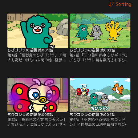
Sorting
ちびゴジラの逆襲 第001話
ちびゴジラの逆襲 第002話
第1話 「怪獣島のちびゴジラ」／何
第2話 「三つ首の邪神 ちびギドラ」
人も寄せつけない未開の地--怪獣
／ちびゴジラに島を案内されるちび
島。漂着したちびメカゴジラ。海辺
メカゴジラ。そこで、唐突にちびギ
には機械音が鳴り響く。後頭部に尋
ドラを紹介される。「友達にならな
常ではない熱を感じる。目を覚まし
い？」ちびメカゴジラの問いかけ
た彼の前に現れたのは…。これは、
に、三重人格のちびギドラは…。こ
出会いと逆襲の物語--。
れは、友情と逆襲の物語--。
ちびゴジラの逆襲 第003話
ちびゴジラの逆襲 第004話
第3話 「極彩色の乙女 ちびモスラ」
第4話 「空を統べる怪鳥 ちびラド
／ちびモスラに話しかけようとする
ン」／怪獣島の山頂を目指すちびゴ
ちびゴジラと、ちびメカゴジラ。し
ジラとちびメカゴジラ。その様子を
かし、ちびモスラとは直接話すこと
上空から見下ろすちびラドン。立派