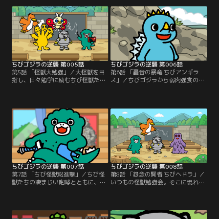
はできず、なぜか小美人を通して会
な翼を持つ彼だが、そのメンタルは
話することに…。これは、毒と逆襲
恐ろしいほどに…。これは、ナルシ
の物語--。
ストと逆襲の物語--。
ちびゴジラの逆襲 第005話
ちびゴジラの逆襲 第006話
第5話 「怪獣大勉強」／大怪獣を目
第6話 「轟音の暴竜 ちびアンギラ
指し、日々勉学に励むちび怪獣た
ス」／ちびゴジラから弱肉強食の怪
ち。教壇に立つのはちびゴジラ。荒
獣島で生きぬく術を教わるちびメカ
唐無稽な難問に立ち向かうちび怪獣
ゴジラ。その時、突如として迫りく
たち。間違えたちびメカゴジラに突
る、轟音にも似た暴れ声…これは、
きつけられたのは…これは、学びと
成長と逆襲の物語--。
逆襲の物語--。
ちびゴジラの逆襲 第007話
ちびゴジラの逆襲 第008話
第7話 「ちび怪獣総進撃」／ちび怪
第8話 「怨念の賢者 ちびヘドラ」／
獣たちの凄まじい咆哮とともに、破
いつもの怪獣勉強会。そこに現れた
壊されていく街々。破壊衝動を抑え
特別講師ちびヘドラ。ちびヘドラに
られないちびゴジラ。それは過去の
よる「人間」についての授業が始ま
ある出来事が原因で…。これは、破
った…。これは、愚行と逆襲の物語-
壊と逆襲の物語--。
-。