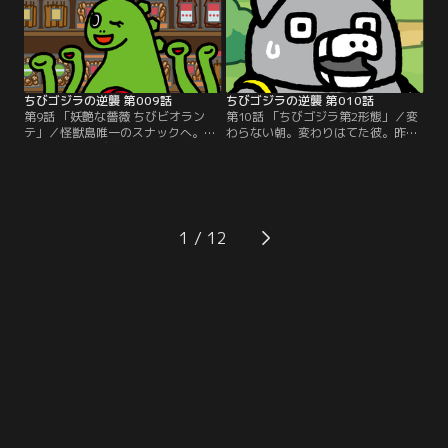
ちびゴジラの逆襲 第009話
ちびゴジラの逆襲 第010話
第9話 「妖艶な薔薇 ちびビオラン
第10話 「ちびゴジラ第2形態」／変
テ」／怪獣島唯一のスナックへ。み
わらない朝。変わりはてた彼。昨日
んなの姉御ちびビオランテ。彼女は
までとは、色、形、思考、全てが異
あらゆる悩み相談を解決していく
なる。ちびメカゴジラが見たものと
が…。これは、おかきと逆襲の物語-
は…。これは、変態と逆襲の物語-
-。
-。
1