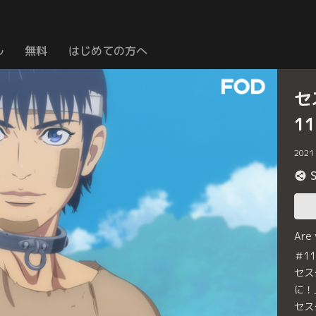
ル
無料
はじめての方へ
セス
1
2021
Are
＃1
セス
に！
セス