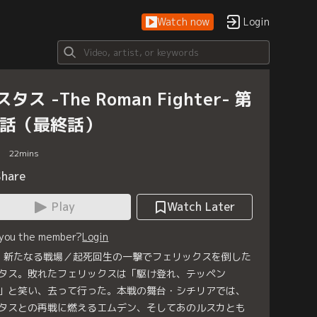
Watch now
Login
タス -The Roman Fighter- 第
1話（最終話）
22
mins
Share
Play
Watch Later
 you the member?
Login
1 新たなる戦場／起死回生の一撃でフェリックスを倒した
タス。敗れたフェリックスは「駆け登れ、テッペン
」と笑い、去って行った。本戦の舞台・シチリアでは、
タスとの再戦に燃えるエムデン、そしてあのルスカとも