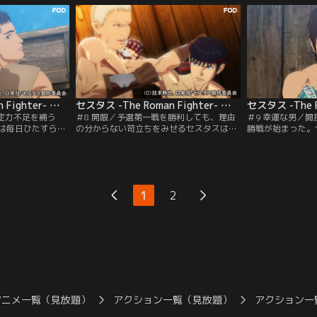
スタス。時は流
てもいいと提案するが、セスタスは自分の
スは倒されてしま
員としてポンペイ
身は自分の力で買い戻すと拒否。侮辱され
がり、反撃に挑む
、ポンペイ最強の
た思いのサビーナは、セスタスを試合で叩
あえて攻撃を仕掛
きのめせとエムデンに命じ、エムデンも応
がその目は何かを
じる。
セスタス -The Roman Fighter- 第07話
セスタス -The Roman Fighter- 第08話
決定力不足を補う
＃8 開眼／予選第一戦を勝利しても、理由
＃9 幸運な男／
は毎日ひたすらツ
の分からない苛立ちをみせるセスタスは、
勝戦が始まった。
った。仲間達は音
仲間の拳奴達とも衝突する。鍛錬の成果は
暴風」の異名をも
ザファルの言葉を
実感できるのだが何かが違う……そんなセ
クス。単純な大振
ち続ける。そこへ
スタスにザファルは「眼を開け」と告げ
を繰り出し、「お
催を告げる使者が
る。答えは自分自身で発見し身に付けろと
んだよ」と余裕の
はネロ皇帝の勅命
いうのだ。無心で鍛錬に臨み己と向き合っ
技場での闘い方を
1
2
ら逃げられないの
た末、セスタスは求めていた「感覚」を掴
相手の攻撃を見切
む。
が、次々に被弾し
アニメ一覧（見放題）
アクション一覧（見放題）
アクション一