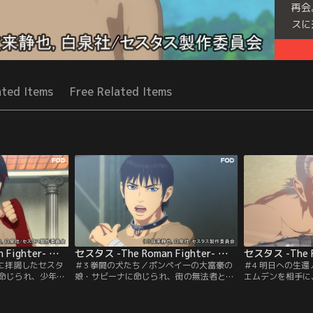
再会
スに
Seri
ated Items
Free Related Items
セスタス -The Roman Fighter- 第02話
セスタス -The Roman Fighter- 第03話
ロに拝謁したセスタ
＃3 拳闘の犬たち／ポンペイ一の大富豪の
＃4 明日への生
命じられ、少年衛
娘・サビーナに命じられ、街の無法者と闘
エムデンを相手に
の天才ルスカに絞
うセスタス。自分の非力を思い知らされ、
った。エムデンの
の敗北に挫折する
一撃必殺の決め技を教えて欲しいとザファ
るセスタス。それ
とのザファルの言
ルに乞う。サビーナはセスタスを買い上げ
手は意表を突いた