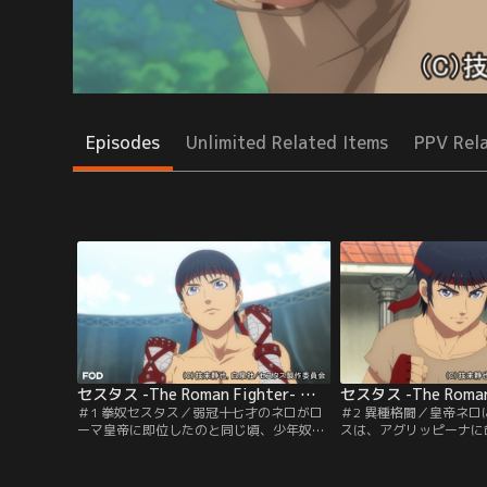
Episodes
Unlimited Related Items
PPV Rel
セスタス -The Roman Fighter- 第01話
＃1 拳奴セスタス／弱冠十七才のネロがロ
＃2 異種格闘／皇帝ネ
ーマ皇帝に即位したのと同じ頃、少年奴隷
スは、アグリッピーナに
セスタスは、拳奴に取り立てて貰うための
士ルスカと闘う。格闘術
拳闘試合に臨んでいた。だが養成所の親友
め技を決められ、初めて
に勝利した次の瞬間、親友の背には無数の
が、お前には明日がある