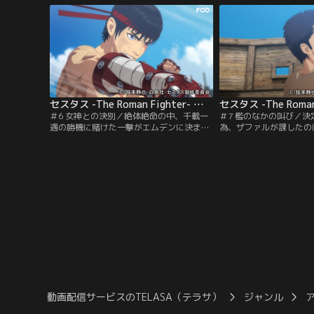
矢が刺さっていた。負けはすなわち死……
葉に、強くなると誓うセ
拳奴の過酷な宿命に戦慄するセスタス。百
れ、ドリスコ拳闘団の一
勝すれば自由になれると約束されるが、道
を訪れたセスタスの前に
は果てしなく遠い。
拳奴エムデンが現れる。
セスタス -The Roman Fighter- 第06話
＃6 女神との決別／絶体絶命の中、千載一
＃7 檻のなかの叫び／
遇の勝機に賭けた一撃がエムデンに決ま
為、ザファルが課したの
り、セスタスが勝利する。観衆はエムデン
ルハシで地を穿つ鍛錬だ
を殺せと叫ぶが、サビーナがその場を収め
を上げるが、セスタスは
た。サビーナに別れを告げられるエムデ
唯一の光明とし、地を穿
ン。勝者が生還を果たす時、それは自分の
皇帝主催の闘技大会の開
拳が相手の希望を打ち砕いた時……一勝の
訪れた。セスタスの参加
重みを受け止めるセスタス。一方ザファル
だという。俺はあの人か
は…。
か……。
動画配信サービスのTELASA（テラサ）
ジャンル