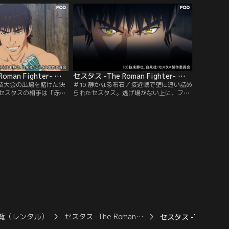
う。ふらつく足で起き上
スの攻撃で、エムデンもダメージを受けて
セスタスに、エムデンは
いた。相討ちなら勝機がある……だがその
けず、防御に徹する。だ
刹那、エムデンの拳がセスタスの目の上を
狙っていた。
切り、流血してしまう。
セスタス -The Roman Fighter- 第09話
セスタス -The Roman Fighter- 第10話
闘技大会の出場を賭けた決
＃10 静かなる布石／接近戦で壁に追い詰め
セスタスの相手は「赤き
られたセスタス。逃げ場がない上に、フェ
つ職業拳闘士のフェリッ
リックスの猛打を浴びて倒れた際に運悪く
りのように見えて鋭い拳
足を負傷していた。「退路がないなら……
前は俺にとっちゃカモな
ここで迎え撃つ！」踏ん張りが利かない
フェリックスは、狭い闘
中、ギリギリの状況でフェリックスの暴風
熟知していた。集中して
のような連打をかわし、反撃の機会を伺う
ろうとするセスタスだ
セスタス。「どんなに劣勢でも、打つ手が
てダメージを受ける。
ある限り、諦めない、絶対に！」その
時…。
覧（レンタル）
セスタス -The Roman…
セスタス -The Roma