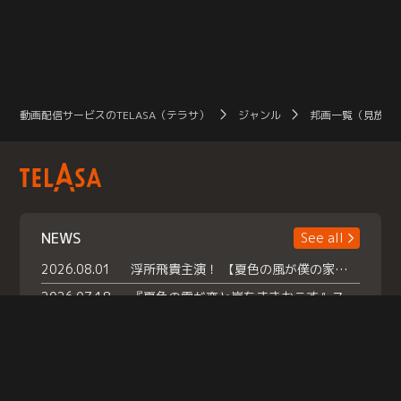
動画配信サービスのTELASA（テラサ）
ジャンル
邦画一覧（見放題
NEWS
See all
2026.08.01
浮所飛貴主演！ 【夏色の風が僕の家にやってきた】 本日よりテラサで独占配信スタート！
2026.07.18
『夏色の雲が恋と嵐をまきおこす』スペシャルメイキング 【Part1】2026年７月18日（土）23時30分～配信スタート！話題のシーンの裏側を大公開！豪華キャスト大集合！ 『武宮家 真夏の家族会議』開催！
2026.07.15
救命医・遥（今田）の《心揺さぶる過去》や、 麻酔科医・権野（船越英一郎）の《謎多きプライベート》など… 《知られざるエピソード》を独占配信！