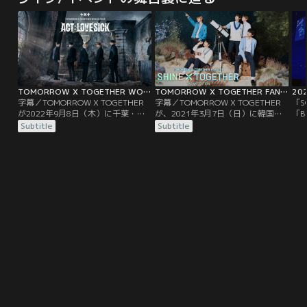
TOMORROW X TOGETHER WORLD TOUR ＜ACT：LOVE SICK＞ IN JAPAN／字幕
TOMORROW X TOGETHER FANLIVE SHINE X TOGETHER JAPAN EDITION／字幕
字幕／TOMORROW X TOGETHER
字幕／TOMORROW X TOGETHER
「S
が2022年9月8日（木）に千葉・幕
が、2021年3月7日（日）に韓国・
「B
張イベントホールで開催した日本で
ソウルで行った日本のファンへ向け
ン
Subtitle
Subtitle
の初ワールドツアー『TOMORROW
てのスペシャル・オンラインライブ
な味
X TOGETHER WORLD TOUR ＜ACT
『TOMORROW X TOGETHER
FL
： LOVE SICK＞ IN JAPAN』のファ
FANLIVE SHINE X TOGETHER
20
イナル公演。2022年7月の韓国ソウ
JAPAN EDITION』。日本語楽曲を含
優
ルを皮切りに、アメリカ、アジア各
む特別なセットリストでのパフォー
か
国を巡る…。
マンスが披露された…。
た