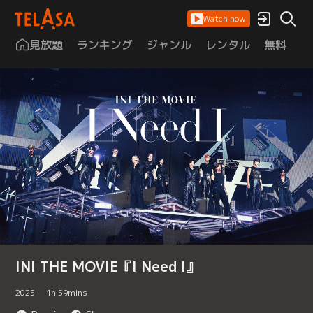
Watch now
見放題
ランキング
ジャンル
レンタル
無料
は
INI THE MOVIE『I Need I』
2025
1
h
59
mins