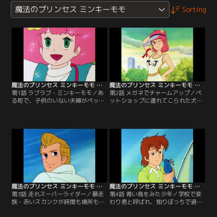
魔法のプリンセス ミンキーモモ
Sorting
魔法のプリンセス ミンキーモモ 第01話
魔法のプリンセス ミンキーモモ 第02話
第1話 ラブラブ・ミンキーモモ／あ
第2話 メガネでチャームアップ／ペ
る町で、子供のいない夫婦がペット
ットショップに連れてこられた犬を
ショップを経営しながら仲良く暮ら
猟犬にするため、モモは大特訓を始
していた。ある月の夜、可愛い女の
める。けれど初めての訓練はなかな
子と動物たちが夫婦の暮らす家へ降
か上手くいかず、何とかして犬の夢
りて来て、女の子は魔法の国のプリ
を叶えたいと考えたモモは、魔法を
ンセス・ミンキーモモと名乗った。
使うことにしたのだが…。【提供：
【提供：バンダイチャンネル】
バンダイチャンネル】
魔法のプリンセス ミンキーモモ 第03話
魔法のプリンセス ミンキーモモ 第04話
第3話 走れスーパーライダー／暴走
第4話 青い鳥をみた少年／学校で変
族・赤いスカンクが時間も場所も関
わり者と呼ばれ、独りぼっちで過ご
係なく大暴れを繰り返し、町の住人
す少年・ケン。モモはそんなケンの