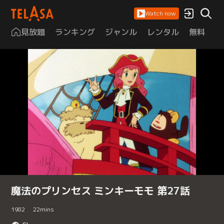
Watch now
見放題
ランキング
ジャンル
レンタル
無料
は
魔法のプリンセス ミンキーモモ 第27話
1982
22
mins