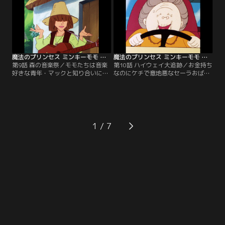
を聞くと、病院に勤める憧れの看護
兄弟と出会う。そこで彼らを助けよ
婦にも不満があるそうだ。【提供：
うと、婦人警官に変身した。【提
バンダイチャンネル】
供：バンダイチャンネル】
魔法のプリンセス ミンキーモモ 第09話
魔法のプリンセス ミンキーモモ 第10話
第9話 森の音楽祭／モモたちは音楽
第10話 ハイウェイ大追跡／お金持ち
好きな青年・マックと知り合いにな
なのにケチで意地悪なセーラおばあ
った。彼には音楽の仕事をしたいと
ちゃんは、町中の嫌われ者だった。
いう夢があり、その夢を実現しよう
モモはおばあちゃんと仲良くなろう
と、作曲家・グラムの元を訪ねる。
と、町のバス旅行に誘ったものの断
しかし自作の曲をグラムに横どりさ
られてしまう。しかし旅行の当日、
れてしまう。【提供：バンダイチャ
あるトラブルが起こり…。【提供：
ンネル】
バンダイチャンネル】
1