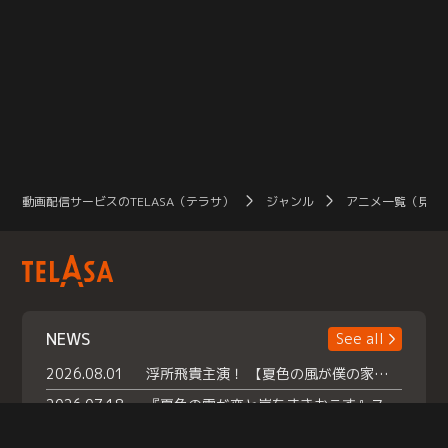
動画配信サービスのTELASA（テラサ）
ジャンル
アニメ一覧（見放
NEWS
See all
2026.08.01
浮所飛貴主演！ 【夏色の風が僕の家にやってきた】 本日よりテラサで独占配信スタート！
2026.07.18
『夏色の雲が恋と嵐をまきおこす』スペシャルメイキング 【Part1】2026年７月18日（土）23時30分～配信スタート！話題のシーンの裏側を大公開！豪華キャスト大集合！ 『武宮家 真夏の家族会議』開催！
2026.07.15
救命医・遥（今田）の《心揺さぶる過去》や、 麻酔科医・権野（船越英一郎）の《謎多きプライベート》など… 《知られざるエピソード》を独占配信！