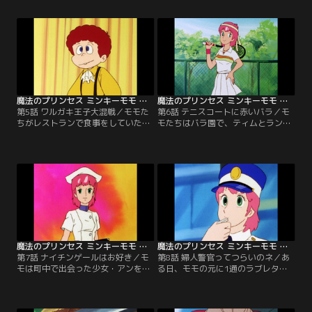
たちは困り果て、落ち着かない日々
ことが気になっていた。ある日、ケ
を過ごしていた。そこで彼らの行動
ンの家に招かれたモモはそこで故
を見かねた警察は、グループの解散
郷・フェナリナーサの地図を発見し
を賭けたレースの実施を提案する。
て驚いてしまう。【提供：バンダイ
【提供：バンダイチャンネル】
チャンネル】
魔法のプリンセス ミンキーモモ 第05話
魔法のプリンセス ミンキーモモ 第06話
第5話 ワルガキ王子大混戦／モモた
第6話 テニスコートに赤いバラ／モ
ちがレストランで食事をしていたと
モたちはバラ園で、ティムとランと
ころ、偶然やんちゃな少年と出会っ
知り合いになった。そして2人か
た。その少年が、実はとある国の王
ら、彼らの友人であり、有名テニス
子だと聞いてみんなはびっくり！し
プレイヤーのジムが町にやって来た
かも王子は、何者かに命を狙われ、
ことを聞いて、モモも一緒に会いに
追われているらしい。【提供：バン
行くのだが、なぜか無視されてしま
ダイチャンネル】
う。【提供：バンダイチャンネル】
魔法のプリンセス ミンキーモモ 第07話
魔法のプリンセス ミンキーモモ 第08話
第7話 ナイチンゲールはお好き／モ
第8話 婦人警官ってつらいのネ／あ
モは町中で出会った少女・アンを助
る日、モモの元に1通のラブレター
け出した。彼女は入院中の病院から
が届いた。その内容に従ってデート
抜け出してきたそうで、モモに助け
の待ち合わせ場所へ向かう途中、モ
られたことに不満を露わにする。話
モは横断歩道を渡れずに困っている