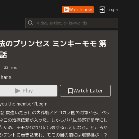
Watch now
Login
法のプリンセス ミンキーモモ 第
2話
22
mins
Share
Play
Watch Later
 you the member?
Login
2話 間違いだらけの大作戦／ドコカノ国の将軍から、ペッ
ネコの治療依頼が入った。しかしパパは診察で留守にし
たため、モモが代わりに出張することになる。ところが
シデントに巻き込まれ、モモの目の前には爆撃機が！？