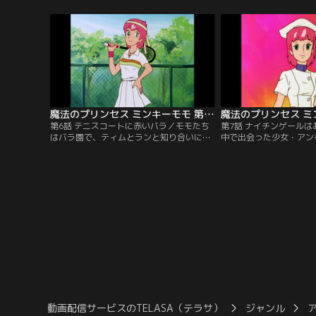
らす家へ降りて来て、女の子は魔法の国の
て犬の夢を叶えたいと考
プリンセス・ミンキーモモと名乗った。
を使うことにしたのだが
【提供：バンダイチャンネル】
ダイチャンネル】
魔法のプリンセス ミンキーモモ 第06話
第6話 テニスコートに赤いバラ／モモたち
第7話 ナイチンゲール
はバラ園で、ティムとランと知り合いにな
中で出会った少女・アン
った。そして2人から、彼らの友人であ
女は入院中の病院から抜
り、有名テニスプレイヤーのジムが町にや
で、モモに助けられたこ
って来たことを聞いて、モモも一緒に会い
する。話を聞くと、病院
に行くのだが、なぜか無視されてしまう。
護婦にも不満があるそう
【提供：バンダイチャンネル】
ダイチャンネル】
動画配信サービスのTELASA（テラサ）
ジャンル