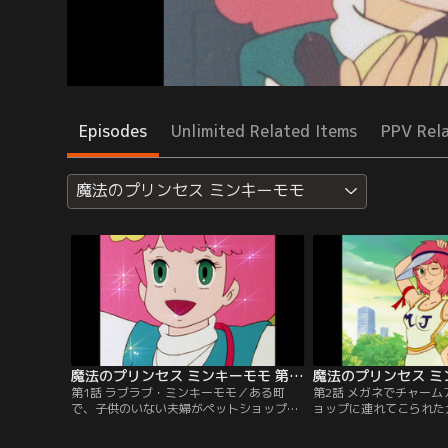
Episodes
Unlimited Related Items
PPV Rel
魔法のプリンセス ミンキーモモ
魔法のプリンセス ミンキーモモ 第01話
第1話 ラブラブ・ミンキーモモ／ある町
第2話 メガネでチャー
で、子供のいない夫婦がペットショップを
ョップに連れてこられた
経営しながら仲良く暮らしていた。ある月
め、モモは大特訓を始め
の夜、可愛い女の子と動物たちが夫婦の暮
の訓練はなかなか上手く