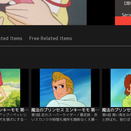
【提
Seri
ated Items
Free Related Items
魔法のプリンセス ミンキーモモ 第02話
魔法のプリンセス ミンキーモモ 第03話
ムアップ／ペットシ
第3話 走れスーパーライダー／暴走族・赤
第4話 青い鳥を
犬を猟犬にするた
いスカンクが時間も場所も関係なく大暴れ
と呼ばれ、独りぼ
る。けれど初めて
を繰り返し、町の住人たちは困り果て、落
ン。モモはそんな
いかず、何とかし
ち着かない日々を過ごしていた。そこで彼
いた。ある日、ケ