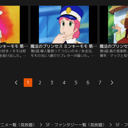
えたモモは、魔法
らの行動を見かねた警察は、グループの解
そこで故郷・フェ
…。【提供：バン
散を賭けたレースの実施を提案する。【提
して驚いてしまう
供：バンダイチャンネル】
ンネル】
魔法のプリンセス ミンキーモモ 第07話
魔法のプリンセス ミンキーモモ 第08話
はお好き／モモは町
第8話 婦人警官ってつらいのネ／ある日、
第9話 森の音楽
を助け出した。彼
モモの元に1通のラブレターが届いた。そ
青年・マックと知
け出してきたそう
の内容に従ってデートの待ち合わせ場所へ
音楽の仕事をした
とに不満を露わに
向かう途中、モモは横断歩道を渡れずに困
夢を実現しようと
に勤める憧れの看
っている兄弟と出会う。そこで彼らを助け
訪ねる。しかし自
だ。【提供：バン
ようと、婦人警官に変身した。【提供：バ
されてしまう。【
ンダイチャンネル】
ル】
1
2
3
4
5
6
7
アニメ一覧（見放題）
SF・ファンタジー一覧（見放題）
SF・