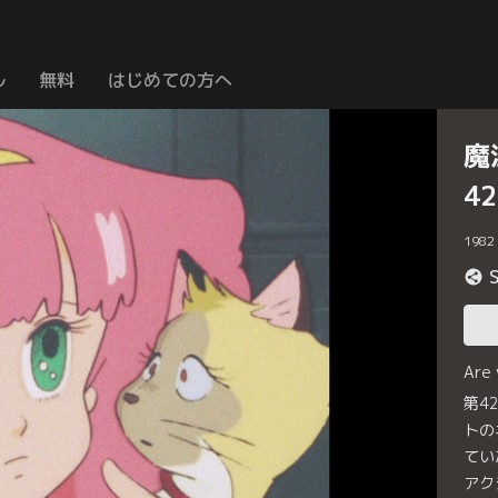
ル
無料
はじめての方へ
魔
4
1982
Are
第4
トの
てい
アク