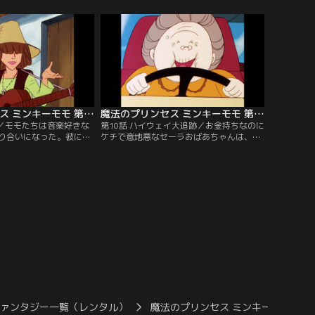
ナリナーサの地図を発見
くり！しかも王子は、何者かに命を狙わ
。【提供：バンダイチャ
れ、追われているらしい。【提供：バンダ
イチャンネル】
魔法のプリンセス ミンキーモモ 第09話
魔法のプリンセス ミンキーモモ 第10話
祭／モモたちは音楽好きな
第10話 ハイウェイ大追跡／お金持ちなのに
り合いになった。彼には
ケチで意地悪なセーラおばあちゃんは、町
いという夢があり、その
中の嫌われ者だった。モモはおばあちゃん
、作曲家・グラムの元を
と仲良くなろうと、町のバス旅行に誘った
作の曲をグラムに横どり
ものの断られてしまう。しかし旅行の当
提供：バンダイチャンネ
日、あるトラブルが起こり…。【提供：バ
ンダイチャンネル】
ファンタジー一覧（レンタル）
魔法のプリンセス ミンキーモモ