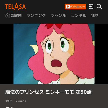
Watch now
見放題
ランキング
ジャンル
レンタル
無料
は
魔法のプリンセス ミンキーモモ 第50話
1982
22
mins