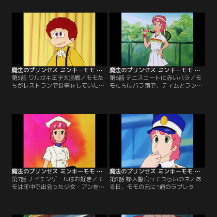
たちは困り果て、落ち着かない日々
ことが気になっていた。ある日、ケ
を過ごしていた。そこで彼らの行動
ンの家に招かれたモモはそこで故
を見かねた警察は、グループの解散
郷・フェナリナーサの地図を発見し
を賭けたレースの実施を提案する。
て驚いてしまう。【提供：バンダイ
【提供：バンダイチャンネル】
チャンネル】
魔法のプリンセス ミンキーモモ 第05話
魔法のプリンセス ミンキーモモ 第06話
第5話 ワルガキ王子大混戦／モモた
第6話 テニスコートに赤いバラ／モ
ちがレストランで食事をしていたと
モたちはバラ園で、ティムとランと
ころ、偶然やんちゃな少年と出会っ
知り合いになった。そして2人か
た。その少年が、実はとある国の王
ら、彼らの友人であり、有名テニス
子だと聞いてみんなはびっくり！し
プレイヤーのジムが町にやって来た
かも王子は、何者かに命を狙われ、
ことを聞いて、モモも一緒に会いに
追われているらしい。【提供：バン
行くのだが、なぜか無視されてしま
ダイチャンネル】
う。【提供：バンダイチャンネル】
魔法のプリンセス ミンキーモモ 第07話
魔法のプリンセス ミンキーモモ 第08話
第7話 ナイチンゲールはお好き／モ
第8話 婦人警官ってつらいのネ／あ
モは町中で出会った少女・アンを助
る日、モモの元に1通のラブレター
け出した。彼女は入院中の病院から
が届いた。その内容に従ってデート
抜け出してきたそうで、モモに助け
の待ち合わせ場所へ向かう途中、モ
られたことに不満を露わにする。話
モは横断歩道を渡れずに困っている