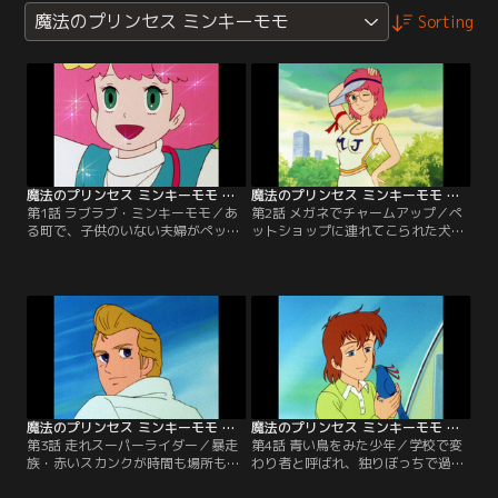
魔法のプリンセス ミンキーモモ
Sorting
魔法のプリンセス ミンキーモモ 第01話
魔法のプリンセス ミンキーモモ 第02話
第1話 ラブラブ・ミンキーモモ／あ
第2話 メガネでチャームアップ／ペ
る町で、子供のいない夫婦がペット
ットショップに連れてこられた犬を
ショップを経営しながら仲良く暮ら
猟犬にするため、モモは大特訓を始
していた。ある月の夜、可愛い女の
める。けれど初めての訓練はなかな
子と動物たちが夫婦の暮らす家へ降
か上手くいかず、何とかして犬の夢
りて来て、女の子は魔法の国のプリ
を叶えたいと考えたモモは、魔法を
ンセス・ミンキーモモと名乗った。
使うことにしたのだが…。【提供：
【提供：バンダイチャンネル】
バンダイチャンネル】
魔法のプリンセス ミンキーモモ 第03話
魔法のプリンセス ミンキーモモ 第04話
第3話 走れスーパーライダー／暴走
第4話 青い鳥をみた少年／学校で変
族・赤いスカンクが時間も場所も関
わり者と呼ばれ、独りぼっちで過ご
係なく大暴れを繰り返し、町の住人
す少年・ケン。モモはそんなケンの