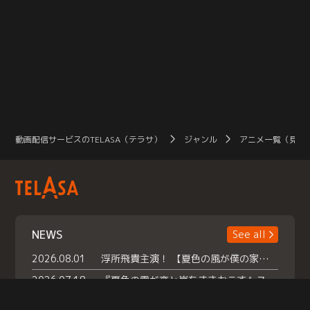
動画配信サービスのTELASA（テラサ）
ジャンル
アニメ一覧（見放
NEWS
See all
2026.08.01
浮所飛貴主演！ 【夏色の風が僕の家にやってきた】 本日よりテラサで独占配信スタート！
2026.07.18
『夏色の雲が恋と嵐をまきおこす』スペシャルメイキング 【Part1】2026年７月18日（土）23時30分～配信スタート！話題のシーンの裏側を大公開！豪華キャスト大集合！ 『武宮家 真夏の家族会議』開催！
2026.07.15
救命医・遥（今田）の《心揺さぶる過去》や、 麻酔科医・権野（船越英一郎）の《謎多きプライベート》など… 《知られざるエピソード》を独占配信！