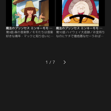
を聞くと、病院に勤める憧れの看護
兄弟と出会う。そこで彼らを助けよ
婦にも不満があるそうだ。【提供：
うと、婦人警官に変身した。【提
バンダイチャンネル】
供：バンダイチャンネル】
魔法のプリンセス ミンキーモモ 第09話
魔法のプリンセス ミンキーモモ 第10話
第9話 森の音楽祭／モモたちは音楽
第10話 ハイウェイ大追跡／お金持ち
好きな青年・マックと知り合いにな
なのにケチで意地悪なセーラおばあ
った。彼には音楽の仕事をしたいと
ちゃんは、町中の嫌われ者だった。
いう夢があり、その夢を実現しよう
モモはおばあちゃんと仲良くなろう
と、作曲家・グラムの元を訪ねる。
と、町のバス旅行に誘ったものの断
しかし自作の曲をグラムに横どりさ
られてしまう。しかし旅行の当日、
れてしまう。【提供：バンダイチャ
あるトラブルが起こり…。【提供：
ンネル】
バンダイチャンネル】
1