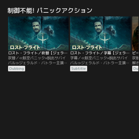
れ、平和な観光地アミティは騒然と
れ、平和な観光地アミティは騒然と
が
なる。警察署長ブロディは、この事
なる。警察署長ブロディは、この事
戦
制御不能! パニックアクション
件を巨大な人喰い鮫の仕業と判断。
件を巨大な人喰い鮫の仕業と判断。
畜
海岸を閉鎖するように提案するが、
海岸を閉鎖するように提案するが、
の
貴重な収入源である海水浴客を失う
貴重な収入源である海水浴客を失う
-
として、市長から猛反対にあってし
として、市長から猛反対にあってし
命
まう。だが間もなく、海水浴を楽し
まう。だが間もなく、海水浴を楽し
む人々から第二の犠牲者が！
む人々から第二の犠牲者が！
ロスト・フライト／吹替【ジェラルド・バトラー主演】
ロスト・フライト／字幕【ジェラルド・バトラー主演】
ビ
吹替／≪航空パニック×脱出サバイ
字幕／≪航空パニック×脱出サバイ
吹
バル≫ジェラルド・バトラー主演！
バル≫ジェラルド・バトラー主演！
解
ハイブリッド・サバイバルアクショ
ハイブリッド・サバイバルアクショ
ジ
Dubbing
Subtitle
Du
ン東京を経由しシンガポールからホ
ン東京を経由しシンガポールからホ
を
ノルルへ、新年早々悪天候が予想さ
ノルルへ、新年早々悪天候が予想さ
ア
れる中、会社の指示で難しいフライ
れる中、会社の指示で難しいフライ
ト
トに臨むトランス機長（ジェラル
トに臨むトランス機長（ジェラル
ち
ド・バトラー）は、ホノルルの地で
ド・バトラー）は、ホノルルの地で
て
離れて暮らす愛娘との久々の再開を
離れて暮らす愛娘との久々の再開を
を
待ち焦がれていた。
待ち焦がれていた。
管
と