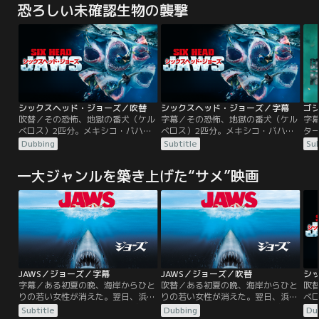
恐ろしい未確認生物の襲撃
シックスヘッド・ジョーズ／吹替
シックスヘッド・ジョーズ／字幕
ゴジ
吹替／その恐怖、地獄の番犬（ケル
字幕／その恐怖、地獄の番犬（ケル
字
ベロス）2匹分。メキシコ・バハ半
ベロス）2匹分。メキシコ・バハ半
タ
島沖コラゾン島。絶景の大自然が広
島沖コラゾン島。絶景の大自然が広
受
Dubbing
Subtitle
Sub
がる楽園に隠された闇。それは、冷
がる楽園に隠された闇。それは、冷
る
戦下に行われた極秘の動物実験。鬼
戦下に行われた極秘の動物実験。鬼
地
一大ジャンルを築き上げた“サメ”映画
畜の所業によって生み出された異形
畜の所業によって生み出された異形
故
の兵器が今、人類に復讐を始める-
の兵器が今、人類に復讐を始める-
ん
-。海のみならず陸さえも、絶体絶
-。海のみならず陸さえも、絶体絶
再
命の餌場と化す！！
命の餌場と化す！！
の
と
す
JAWS／ジョーズ／字幕
JAWS／ジョーズ／吹替
シ
字幕／ある初夏の晩、海岸からひと
吹替／ある初夏の晩、海岸からひと
吹
りの若い女性が消えた。翌日、浜辺
りの若い女性が消えた。翌日、浜辺
ベ
に無惨な彼女の遺体が打ち上げら
に無惨な彼女の遺体が打ち上げら
島
Subtitle
Dubbing
Du