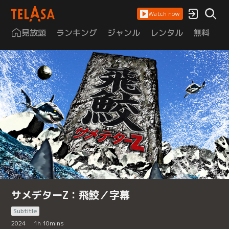
Watch now
見放題
ランキング
ジャンル
レンタル
無料
は
サメデターZ：飛鮫／字幕
Subtitle
2024
1
h
10
mins