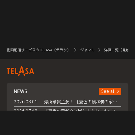
動画配信サービスのTELASA（テラサ）
ジャンル
洋画一覧（見放題
NEWS
See all
2026.08.01
浮所飛貴主演！ 【夏色の風が僕の家にやってきた】 本日よりテラサで独占配信スタート！
2026.07.18
『夏色の雲が恋と嵐をまきおこす』スペシャルメイキング 【Part1】2026年７月18日（土）23時30分～配信スタート！話題のシーンの裏側を大公開！豪華キャスト大集合！ 『武宮家 真夏の家族会議』開催！
2026.07.15
救命医・遥（今田）の《心揺さぶる過去》や、 麻酔科医・権野（船越英一郎）の《謎多きプライベート》など… 《知られざるエピソード》を独占配信！