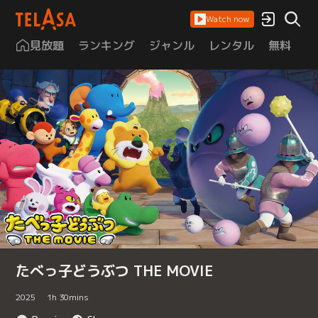
Watch now
見放題
ランキング
ジャンル
レンタル
無料
は
たべっ子どうぶつ THE MOVIE
2025
1
h
30
mins