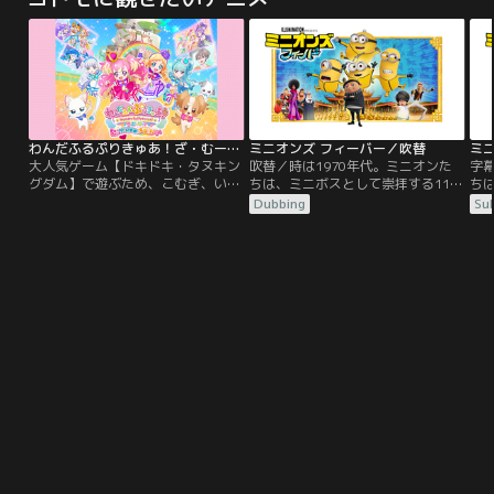
自分が警視総監になるため--！
に
が
わんだふるぷりきゅあ！ざ・むーびー！ドキドキ・ゲームの世界で大冒険！
ミニオンズ フィーバー／吹替
ミ
大人気ゲーム【ドキドキ・タヌキン
吹替／時は1970年代。ミニオンた
字幕
グダム】で遊ぶため、こむぎ、いろ
ちは、ミニボスとして崇拝する11歳
ち
は、ユキ、まゆ、大福、悟が集合！
の少年グルーのもと、日々悪事を働
の
Dubbing
Sub
ただのゲームのはずが…あやしいタ
いていた。ある日、少年グルーが何
い
ヌキがいるゲームの世界に入っちゃ
者かに連れ去られてしまう！ミニボ
者
った！？さらに大ピンチ！こむぎ
ス救出のために奔走するケビン・ス
ス
は、いろはやみんなと離れ離れ
チュアート・ボブは、ある事件をき
チ
に…！？大好きないろはに会うため
っかけにカンフー・マスターと出会
っ
に、こむぎはいろんなゲーム対決に
い、弟子入りを志願する。それは、
い
挑戦することに！
幾重もの試練が待ち受ける、険しき
幾
道の始まりだった…。
道