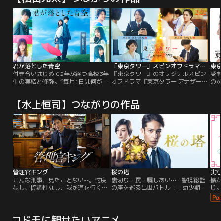
君が落とした青空
「東京タワー」スピンオフドラマ「東京タワー アナザーストーリー」
東
付き合いはじめて2年が経つ高校3年
『東京タワー』のオリジナルスピン
愛
生の実結と修弥。“毎月1日は何があ
オフドラマ『東京タワー アナザース
の
っても一緒に映画を観に行く”とい
トーリー』の配信が決定！主演を務
永瀬
う約束通り、その日もデートへ向か
めるのは、大原耕二役の松田元太！
伝
【水上恒司】つながりの作品
った2人。しかし、修弥は突然「急
ドラマ本編の裏で実はこんなことが
和
用ができた」と言い、どこかへ行っ
起きていた…！？テラサでしか見ら
合
てしまう。最近何かを隠しているよ
れない超貴重オリジナルサイドスト
日
うな彼の態度に不安を感じていた実
ーリーをお届け！
結…。
管理官キング
桜の塔
こんな刑事、見たことない--。忖度
裏切り・罠・騙しあい……警視総監
懐
なし、協調性なし、我が道を行く…
の座を巡る出世バトル！！幼少期
じ
≪キング≫沢村一樹、誕生！！これ
の“ある出来事”が火種となり、権力
不
までとは全然違う“新たな刑事役”で
を手に入れることを渇望するように
帆
事件の黒幕≪ジョーカー≫に挑む！
なった警視庁捜査共助課の理事官・
司
コドモに観せたいアニメ
上條漣。ゆくゆくは、ほかでもない
街