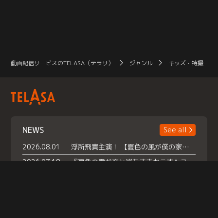
動画配信サービスのTELASA（テラサ）
ジャンル
キッズ・特撮一覧
NEWS
See all
2026.08.01
浮所飛貴主演！ 【夏色の風が僕の家にやってきた】 本日よりテラサで独占配信スタート！
2026.07.18
『夏色の雲が恋と嵐をまきおこす』スペシャルメイキング 【Part1】2026年７月18日（土）23時30分～配信スタート！話題のシーンの裏側を大公開！豪華キャスト大集合！ 『武宮家 真夏の家族会議』開催！
2026.07.15
救命医・遥（今田）の《心揺さぶる過去》や、 麻酔科医・権野（船越英一郎）の《謎多きプライベート》など… 《知られざるエピソード》を独占配信！