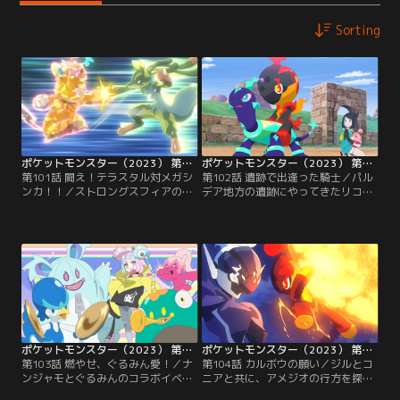
Sorting
ポケットモンスター（2023） 第101話
ポケットモンスター（2023） 第102話
第101話 闘え！テラスタル対メガシ
第102話 遺跡で出逢った騎士／パル
ンカ！！／ストロングスフィアの真
デア地方の遺跡にやってきたリコた
相を伝えるためオモダカとクラベル
ちは手分けしてラクリウム・サイン
校長に会いにオレンジアカデミーに
の調査を開始！しかし、ロイとウル
やってきたリコたち。ラクリウムと
ト、ドットはコレクレーに操られ、
ポケモンの関係を解き明かすため、
コイン探しに夢中になってしまう！
ジニアにも話を聞きに行く。そし
一方、リコは、 パートナーのスコヴ
て、ロイはネモと再会！久しぶりに
ィランを探しているオレンジアカデ
バトルすることに！！ルカリオVSパ
ミーの学生・カラトウと出会う。そ
ーモット！かくとうタイプ同士の熱
して、パゴゴは遺跡でとあるポケモ
い闘いが始まる…！
ンと再会することに…！！
ポケットモンスター（2023） 第103話
ポケットモンスター（2023） 第104話
第103話 燃やせ、ぐるみん愛！／ナ
第104話 カルボウの願い／ジルとコ
ンジャモとぐるみんのコラボイベン
ニアと共に、アメジオの行方を探す
ト開催が決定！ぐるみんファンのリ
ことになったリコは、アメジオの実