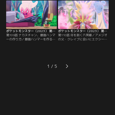
ようとしたが、ルーベラとインディ
そして、リコのカルボウを鍛えるた
が立ちふさがる…。ストロングスフ
めに、リコとダイアナでバトルする
ィアで強化されたポケモンたちに苦
ことに！同じほのおタイプのウイン
戦するロイとウルト。そのとき、ウ
ディに、カルボウはどう挑むのか-
ルトのカイリューが--！？
-！？
ポケットモンスター（2023） 第109話
ポケットモンスター（2023） 第110話
第109話 ナカヌチャン、最強ハンマ
第110話 牙を剥く六英雄／アメジオ
ーの作り方／最強ハンマーを作るた
の父・クレイブに会いにエクシード
め、ナカヌチャンは今日も元気に鉄
社の施設にやってきたリコたち。し
探し！しかし、せっかくお気に入り
かし、待ち構えていたのはエクスプ
の鉄を見つけたのに、トラックで回
ローラーズ！全て彼らが仕組んだ罠
収されてしまった…。飛行船に戻る
だった！？エクスプローラーズによ
も、鉄が忘れられないナカヌチャン
って、捕らわれていた六英雄ポケモ
は、飛び立とうとする飛行船からダ
ンたちが暴走--。六英雄を鎮めるた
1
イブして--！？一方その頃、サンゴ
め、リコたちはバトルに挑むが-
とオニキスはアーマーガアタクシー
-！？
に乗って、移動中で…。