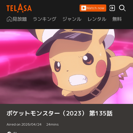
Watch now
見放題
ランキング
ジャンル
レンタル
無料
は
ポケットモンスター（2023） 第135話
Aired on 2026/04/24
24
mins