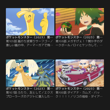
コは歓喜する。そして、同じくぐる
家を訪れる。そこでリコが見つけた
みんの大ファンであるエクスプロー
のは、幼い頃のアメジオの写真。そ
ラーズのジルもイベントに参加しよ
の写真は、たった一度の家族旅行で
うとしていた。しかし、ようやく入
撮ったものだという…。わずかな手
手した整理券をジルはなくしてしま
がかりに望みをかけて、三人はその
う…。落ち込むジルと出会ったリコ
島へ向かう！アメジオを見つけるこ
たちは、整理券探しを手伝うことに
とはできるのか…！？
なり…！？
ポケットモンスター（2023） 第105話
ポケットモンスター（2023） 第106話
第105話 嵐のち波乗りサーフゴー／
第106話 メガすげぇ！？開かずのダ
激しい嵐の中、アーマーガアで飛行
ークボール／ロイとケンカして、ウ
するアメジオ。海に落ちそうになっ
ルトが家出！？船を出ていったウル
た彼を救ったのは…なんとマイティ
トは、タギングルを連れた少年・ラ
G！？近くの洞窟で嵐が去るまで一
ァユと出会い、仲良くなる。自分の
休みすることになった二人は、なぜ
ポケモンについて語り合うふたり。
かカレーライスを作ることに…！？
大切にしているダークボールをラァ
そして嵐が去った頃、リコたちはサ
ユに見せ、「絶対メガすげぇポケモ
ーフゴーが現れるビーチにやってき
ンが入ってる！」と語るウルトだっ
ていて…。
たが…翌朝目覚めるとダークボール
が無くなっていて！？
ポケットモンスター（2023） 第107話
ポケットモンスター（2023） 第108話
第107話 ふたり、友として／エクス
第108話 ダイアナ・カムズ・バッ
プローラーズのアジトに潜入したウ
ク！！！！／リコの祖母・ダイアナ
ルト。しかし、見つかって捕らわれ
が久しぶりに船に帰ってきた！ダイ
てしまう！そんな絶体絶命のウルト
アナがつかんだ新たな情報は、ラク
を助けに現れたのは…ロイ！脱出し
リウムを完全に消し去る方法…！？