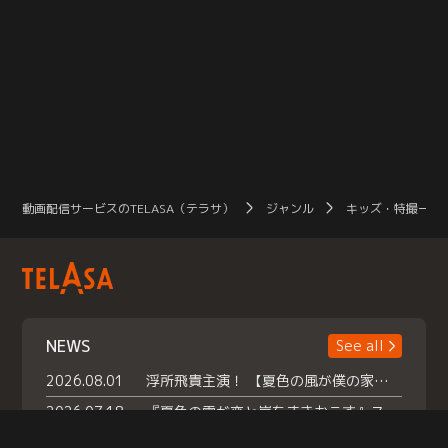
動画配信サービスのTELASA（テラサ）
ジャンル
キッズ・特撮一覧
NEWS
See all
2026.08.01
浮所飛貴主演！ 【夏色の風が僕の家にやってきた】 本日よりテラサで独占配信スタート！
2026.07.18
『夏色の雲が恋と嵐をまきおこす』スペシャルメイキング 【Part1】2026年７月18日（土）23時30分～配信スタート！話題のシーンの裏側を大公開！豪華キャスト大集合！ 『武宮家 真夏の家族会議』開催！
2026.07.15
救命医・遥（今田）の《心揺さぶる過去》や、 麻酔科医・権野（船越英一郎）の《謎多きプライベート》など… 《知られざるエピソード》を独占配信！