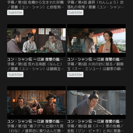
字幕／第3話 危機から生まれた好機
字幕／第4話 連昇（れんしょう）坊
／雲襄（ユン・シャン）と舒亜男
落札の奇策／雲襄（ユン・シャン）
（シュー・ヤーナン）、金彪（ジ
が南都の広匯荘へ行くと、雲台の情
Subtitle
Subtitle
ン・ビャオ）は、蘇（スー）家の隊
報伝達役である莫不凡（モー・ブー
商と共に南都へ向かう道中で賊の一
ファン）が、聞聡（ウェン・ツォ
味に襲われる。雲襄は「逃十息（と
ン）の帳簿を用意して待っていた。
うじゅっそく）」という秘技で逃げ
雲襄は莫不凡が聞聡の投獄を知りな
ようとするものの力尽きてしまう。
がら救わなかったことを暗に責め
侠客に憧れる蘇家の御曹司・蘇鳴玉
る。その頃、舒亜男（シュー・ヤー
（スー・ミンユー）は賊を一蹴した
ナン）は聞聡の借金の取り立てに行
舒亜男と金彪に敬意を抱く。
き…。
ユン・シャン伝 ～江湖 復讐の嵐～ 第05話／字幕
ユン・シャン伝 ～江湖 復讐の嵐～ 第06話／字幕
字幕／第5話 荒れる南都（なんと）
字幕／第6話 火炎の計に陥る／蘇鳴
／雲襄（ユン・シャン）は蘇鳴玉
玉（スー・ミンユー）は蘇家の絹倉
（スー・ミンユー）から、南都賭博
庫の火事に駆けつけ、建物内に閉じ
Subtitle
Subtitle
界の頭目・唐笑（タン・シャオ）と
込められた使用人を救うため火の中
その配下についての情報を聞く。蘇
に飛び込む。連昇坊の賭博師・柯夢
鳴玉は連昇坊の支払いについて確認
蘭（コー・モンラン）は夜通し蘇鳴
し、雲襄が3000両を持っていないこ
玉の身を案じていたが、無事に戻っ
とに気づく。雲襄は刻限までに用意
てきた蘇鳴玉を冷たくあしらう。そ
すると約束し、広匯荘の莫不凡（モ
の頃、雲襄（ユン・シャン）は舒亜
ー・ブーファン）を訪ねる。
男（シュー・ヤーナン）に激しくな
じられていた。
ユン・シャン伝 ～江湖 復讐の嵐～ 第07話／字幕
ユン・シャン伝 ～江湖 復讐の嵐～ 第08話／字幕
字幕／第7話 “毒フグ”に仕掛けた罠
字幕／第8話 蘇（スー）家の危機／
（わな）／連昇坊に乗り込んだ唐笑
金彪（ジン・ビャオ）と共に慈善施