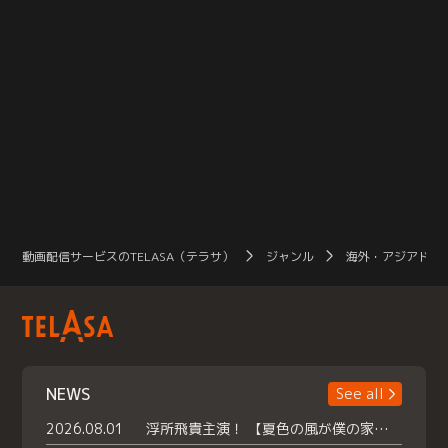
動画配信サービスのTELASA（テラサ）
ジャンル
海外・アジアドラ
NEWS
See all
2026.08.01
浮所飛貴主演！ 【夏色の風が僕の家にやってきた】 本日よりテラサで独占配信スタート！