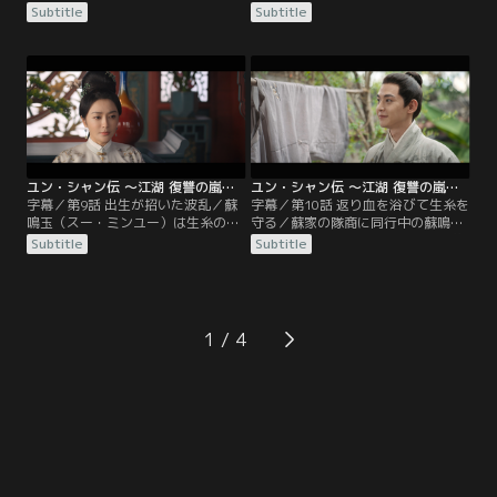
（タン・シャオ）とその配下を撃退
設を訪ねた舒亜男（シュー・ヤーナ
Subtitle
Subtitle
するため、金彪（ジン・ビャオ）と
ン）は、舒亜男を毒殺しようと企む
舒亜男（シュー・ヤーナン）が対
経営者の妻を返り討ちにする。一方
戦。だが酒に酔った金彪とケガをし
の金彪は覆面の男たちを撃退し、1
ている舒亜男は本来の力を発揮でき
人残されていた少女・小雨（シャオ
ない。雲襄（ユン・シャン）はやむ
ユー）を連昇坊へ連れて帰る。金彪
を得ず「逃十息」を用い、何とか唐
と舒亜男は売り飛ばされた子供たち
笑を追い返すことに成功する。
の行方を捜そうとするが、ほとんど
手がかりがない。
ユン・シャン伝 ～江湖 復讐の嵐～ 第09話／字幕
ユン・シャン伝 ～江湖 復讐の嵐～ 第10話／字幕
字幕／第9話 出生が招いた波乱／蘇
字幕／第10話 返り血を浴びて生糸を
鳴玉（スー・ミンユー）は生糸の証
守る／蘇家の隊商に同行中の蘇鳴玉
文発行と護送計画について商人たち
（スー・ミンユー）は、愛する柯夢
Subtitle
Subtitle
に説明する。隊商に同行したがる蘇
蘭（コー・モンラン）にもらった衣
鳴玉を姉の蘇懐柔（スー・ホワイロ
を丁寧に洗い、つかの間の休息を味
ウ）が制したため、雲襄（ユン・シ
わう。隊商が帰路につくと漕幇の手
ャン）は金彪（ジン・ビャオ）たち
勢が次々に襲いかかってくるが、蘇
を護衛につけることを提案する。一
鳴玉は非情になりきれない。多勢に
1
方、生糸を買い占めて蘇家を潰そう
無勢の隊商は、舒亜男（シュー・ヤ
ともくろむ戚天風（チー・ティエン
ーナン）の案で二手に分かれて移動
フォン）は、雲襄を呼び出す。
することに。