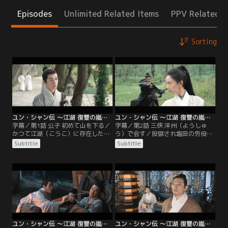
Episodes
Unlimited Related Items
PPV Related I
Sorting
ユン・シャン伝 ～江湖 復讐の嵐～ 第01話／字幕
ユン・シャン伝 ～江湖 復讐の嵐～ 第02話／字幕
字幕／第1話 公子 初めて山を下る／
字幕／第2話 三侠 洋州（ようしゅ
かつて江湖（こうこ）に存在した伝
う）で会す／投獄され塩田の労役に
説の門派・千門（せんもん）は、凌
かり出された雲襄（ユン・シャン）
Subtitle
Subtitle
淵（りょうえん）と雲台（うんた
は、わざとケガをして牢に戻る。2
い）に分裂し対立を続けていた。15
人きりになった隙に聞聡（ウェン・
年の修行を経て下山した雲台の若き
ツォン）を救い出そうとした雲襄
門人・雲襄（ユン・シャン）は、罪
は、聞聡を投獄したのが漕幇の幇
に問われて服役している恩人・聞聡
主・戚天風（チー・ティエンフォ
（ウェン・ツォン）を救うため、白
ン）であることを知る。その頃、白
駒鎮へと向かう。
駒鎮では密造塩の裏帳簿が貼り出さ
れ…。
ユン・シャン伝 ～江湖 復讐の嵐～ 第03話／字幕
ユン・シャン伝 ～江湖 復讐の嵐～ 第04話／字幕