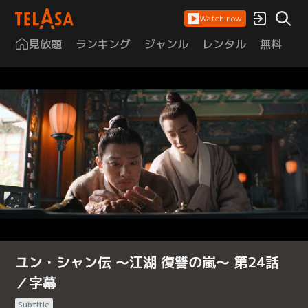
Watch now
見放題
ランキング
ジャンル
レンタル
無料
は
ユン・シャン伝 ～江湖 復讐の嵐～ 第24話
／字幕
Subtitle