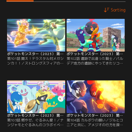
Sorting
ポケットモンスター（2023） 第101話
ポケットモンスター（2023） 第102話
第101話 闘え！テラスタル対メガシ
第102話 遺跡で出逢った騎士／パル
ンカ！！／ストロングスフィアの真
デア地方の遺跡にやってきたリコた
相を伝えるためオモダカとクラベル
ちは手分けしてラクリウム・サイン
校長に会いにオレンジアカデミーに
の調査を開始！しかし、ロイとウル
やってきたリコたち。ラクリウムと
ト、ドットはコレクレーに操られ、
ポケモンの関係を解き明かすため、
コイン探しに夢中になってしまう！
ジニアにも話を聞きに行く。そし
一方、リコは、 パートナーのスコヴ
て、ロイはネモと再会！久しぶりに
ィランを探しているオレンジアカデ
バトルすることに！！ルカリオVSパ
ミーの学生・カラトウと出会う。そ
ーモット！かくとうタイプ同士の熱
して、パゴゴは遺跡でとあるポケモ
い闘いが始まる…！
ンと再会することに…！！
ポケットモンスター（2023） 第103話
ポケットモンスター（2023） 第104話
第103話 燃やせ、ぐるみん愛！／ナ
第104話 カルボウの願い／ジルとコ
ンジャモとぐるみんのコラボイベン
ニアと共に、アメジオの行方を探す
ト開催が決定！ぐるみんファンのリ
ことになったリコは、アメジオの実