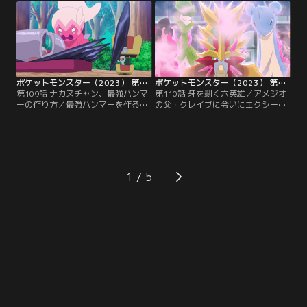
ようとしたが、ルーベラとインディ
そして、リコのカルボウを鍛えるた
が立ちふさがる…。ストロングスフ
めに、リコとダイアナでバトルする
ィアで強化されたポケモンたちに苦
ことに！同じほのおタイプのウイン
戦するロイとウルト。そのとき、ウ
ディに、カルボウはどう挑むのか-
ルトのカイリューが--！？
-！？
ポケットモンスター（2023） 第109話
ポケットモンスター（2023） 第110話
第109話 ナカヌチャン、最強ハンマ
第110話 牙を剥く六英雄／アメジオ
ーの作り方／最強ハンマーを作るた
の父・クレイブに会いにエクシード
め、ナカヌチャンは今日も元気に鉄
社の施設にやってきたリコたち。し
探し！しかし、せっかくお気に入り
かし、待ち構えていたのはエクスプ
の鉄を見つけたのに、トラックで回
ローラーズ！全て彼らが仕組んだ罠
収されてしまった…。飛行船に戻る
だった！？エクスプローラーズによ
も、鉄が忘れられないナカヌチャン
って、捕らわれていた六英雄ポケモ
は、飛び立とうとする飛行船からダ
ンたちが暴走--。六英雄を鎮めるた
1
イブして--！？一方その頃、サンゴ
め、リコたちはバトルに挑むが-
とオニキスはアーマーガアタクシー
-！？
に乗って、移動中で…。