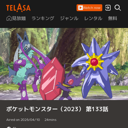
Watch now
見放題
ランキング
ジャンル
レンタル
無料
は
ポケットモンスター（2023） 第133話
Aired on 2026/04/10
24
mins