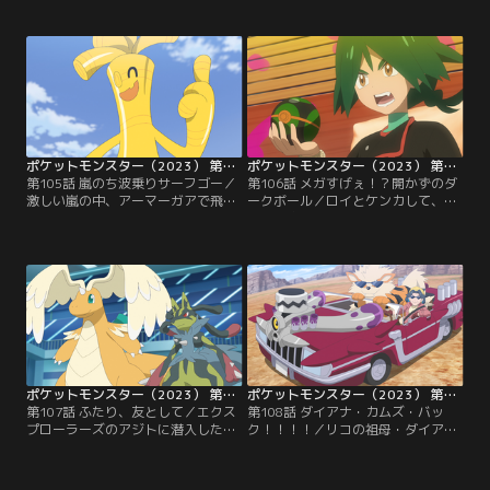
コは歓喜する。そして、同じくぐる
家を訪れる。そこでリコが見つけた
みんの大ファンであるエクスプロー
のは、幼い頃のアメジオの写真。そ
ラーズのジルもイベントに参加しよ
の写真は、たった一度の家族旅行で
うとしていた。しかし、ようやく入
撮ったものだという…。わずかな手
手した整理券をジルはなくしてしま
がかりに望みをかけて、三人はその
う…。落ち込むジルと出会ったリコ
島へ向かう！アメジオを見つけるこ
たちは、整理券探しを手伝うことに
とはできるのか…！？
なり…！？
ポケットモンスター（2023） 第105話
ポケットモンスター（2023） 第106話
第105話 嵐のち波乗りサーフゴー／
第106話 メガすげぇ！？開かずのダ
激しい嵐の中、アーマーガアで飛行
ークボール／ロイとケンカして、ウ
するアメジオ。海に落ちそうになっ
ルトが家出！？船を出ていったウル
た彼を救ったのは…なんとマイティ
トは、タギングルを連れた少年・ラ
G！？近くの洞窟で嵐が去るまで一
ァユと出会い、仲良くなる。自分の
休みすることになった二人は、なぜ
ポケモンについて語り合うふたり。
かカレーライスを作ることに…！？
大切にしているダークボールをラァ
そして嵐が去った頃、リコたちはサ
ユに見せ、「絶対メガすげぇポケモ
ーフゴーが現れるビーチにやってき
ンが入ってる！」と語るウルトだっ
ていて…。
たが…翌朝目覚めるとダークボール
が無くなっていて！？
ポケットモンスター（2023） 第107話
ポケットモンスター（2023） 第108話
第107話 ふたり、友として／エクス
第108話 ダイアナ・カムズ・バッ
プローラーズのアジトに潜入したウ
ク！！！！／リコの祖母・ダイアナ
ルト。しかし、見つかって捕らわれ
が久しぶりに船に帰ってきた！ダイ
てしまう！そんな絶体絶命のウルト
アナがつかんだ新たな情報は、ラク
を助けに現れたのは…ロイ！脱出し
リウムを完全に消し去る方法…！？