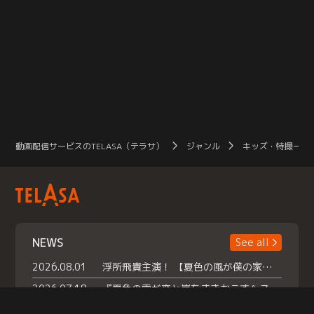
動画配信サービスのTELASA（テラサ）
ジャンル
キッズ・特撮一覧
NEWS
See all
2026.08.01
浮所飛貴主演！ 【夏色の風が僕の家にやってきた】 本日よりテラサで独占配信スタート！
2026.07.18
『夏色の雲が恋と嵐をまきおこす』スペシャルメイキング 【Part1】2026年７月18日（土）23時30分～配信スタート！話題のシーンの裏側を大公開！豪華キャスト大集合！ 『武宮家 真夏の家族会議』開催！
2026.07.15
救命医・遥（今田）の《心揺さぶる過去》や、 麻酔科医・権野（船越英一郎）の《謎多きプライベート》など… 《知られざるエピソード》を独占配信！