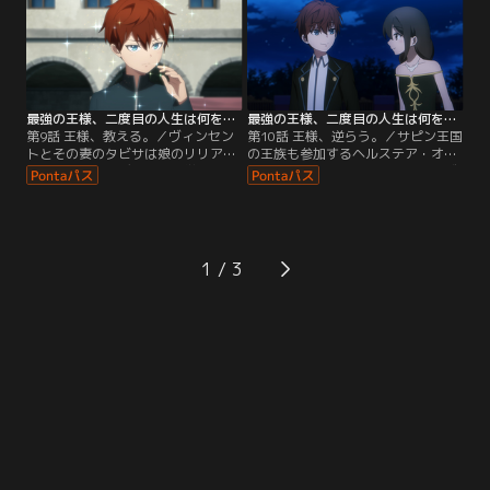
目覚めさせることに成功する。そし
能を目の当たりにしたヴィンセン
てある晩、シルビアから託されてい
ト・ヘルステアはある提案をもちか
た石が光り輝いて……！
ける。それは最高峰の魔術学校であ
るキシラス・アカデミーへの入学だ
った。
最強の王様、二度目の人生は何をする？ 第09話
最強の王様、二度目の人生は何をする？ 第10話
第9話 王様、教える。／ヴィンセン
第10話 王様、逆らう。／サピン王国
トとその妻のタビサは娘のリリアを
の王族も参加するヘルステア・オー
キシラス・アカデミーへ入学させよ
クションが開かれる。アーサーはヴ
うとしていた。リリアもまた両親の
ィンセントの好意で会場へ入ること
期待に応えようとしていたが、肝心
ができた。数々の貴重なオークショ
の魔力が未だ目覚めていなかった。
ン品に会場が沸く中、アーサーはシ
そんな中、街へ買い物に出かけたア
ルビーがどこかへ行ってしまったこ
ーサーたちはアカデミーの生徒たち
とに気付く。シルビーに目を付けた
1
に絡まれてしまう。
のはサピン王家に仕える宮廷魔術師
の男だった--！