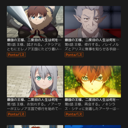
女の名はシルビア。アーサーを助
人たちに捕らえられていた。「新た
け、離れ離れになった家族の行方も
な人生に光を……」シルビアの言葉
知っているようだった。シルビアの
を胸に、アーサーはたった一人で戦
正体とは……。
いを挑む……。
最強の王様、二度目の人生は何をする？ 第05話
最強の王様、二度目の人生は何をする？ 第06話
第5話 王様、試される。／テシアと
第6話 王様、修行する。／レイノル
ともにエレノア王国にたどり着いた
ズとアリスに無事を知らせる手段が
アーサーは、人間に深い恨みを抱く
あると告げられたアーサーはヴィリ
エルフの兵士たちに拘束されてしま
オンと共にとある魔女の家を訪れ
う。一触即発のところで前国王・ヴ
る。そこで特殊な魔法を使って両親
ィリオンにより解放され、エレノア
の姿を見ることができた。悲しみに
王国の城へ招かれることに。しかし
暮れる両親の様子を目の当たりにし
アーサーはマナコアから生じる痛み
たアーサーは、大切な人を護れるよ
が悪化していて……。
うに、そして、自らに宿る狂暴な力
を制御するため、ヴィリオンの元で
修行を始める。
最強の王様、二度目の人生は何をする？ 第07話
最強の王様、二度目の人生は何をする？ 第08話
第7話 王様、お別れする。／アーサ
第8話 王様、再会する。／キシラ
ーがエレノア王国で修行を始めてか
ス・シティに到着したアーサーは、
ら3年の月日が経った。テシアとと
妹・エレナとの新しい出会いと両親
もに修練に励み強く成長したアーサ
との再会を喜ぶ。アーサーはレイノ
ーは、ヴィリオンの力を借りてマナ
ルズとのスパーリングで修行の成果
コアに宿る強大なビーストの意思を
を家族に披露するが、その魔術の才