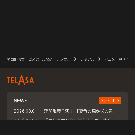
動画配信サービスのTELASA（テラサ）
ジャンル
アニメ一覧（見放
NEWS
See all
2026.08.01
浮所飛貴主演！ 【夏色の風が僕の家にやってきた】 本日よりテラサで独占配信スタート！
2026.07.18
『夏色の雲が恋と嵐をまきおこす』スペシャルメイキング 【Part1】2026年７月18日（土）23時30分～配信スタート！話題のシーンの裏側を大公開！豪華キャスト大集合！ 『武宮家 真夏の家族会議』開催！
2026.07.15
救命医・遥（今田）の《心揺さぶる過去》や、 麻酔科医・権野（船越英一郎）の《謎多きプライベート》など… 《知られざるエピソード》を独占配信！