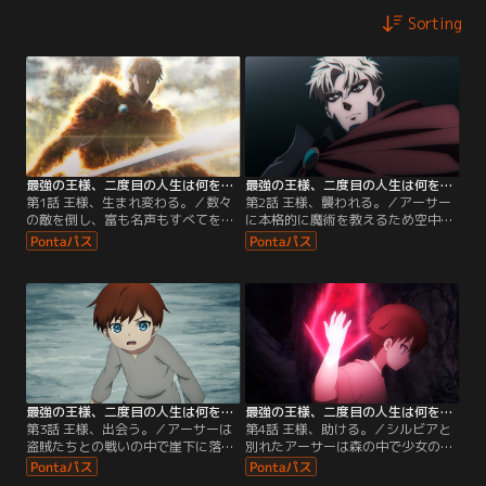
Sorting
最強の王様、二度目の人生は何をする？ 第01話
最強の王様、二度目の人生は何をする？ 第02話
第1話 王様、生まれ変わる。／数々
第2話 王様、襲われる。／アーサー
の敵を倒し、富も名声もすべてを手
に本格的に魔術を教えるため空中都
に入れた史上最強の王様・グレイ
市キシラスへ向かうことになったレ
は、ある日突然の死を遂げてしま
イウィン一家。父レイノルズと母ア
う。しかし、次に目覚めると、無力
リスがかつて所属していたアドベン
な赤子として魔法世界に転生してい
チャラーのパーティー「ツイン・ホ
た。そこではアーサーと名付けら
ーンズ」を護衛につけて旅立つが、
れ、愛情あふれる両親のもと“二度
その道中で出くわしたのは……。
目の人生”が始まった--。
最強の王様、二度目の人生は何をする？ 第03話
最強の王様、二度目の人生は何をする？ 第04話
第3話 王様、出会う。／アーサーは
第4話 王様、助ける。／シルビアと
盗賊たちとの戦いの中で崖下に落ち
別れたアーサーは森の中で少女の悲
てしまった。目覚めた彼の前に現れ
鳴を聞く。声のもとへ駆け付ける
たのは、鎧をまとった謎の魔物。彼
と、エルフの少女・テシアが奴隷商