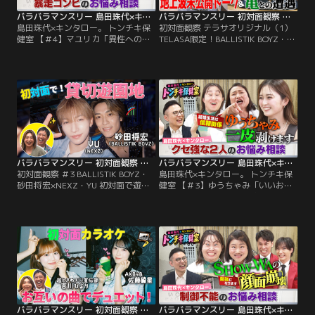
バラバラマンスリー 島田珠代×キンタロー。 トンチキ保健室 【＃4】マユリカ「異性へのアピール方法」
バラバラマンスリー 初対面観察 テラサオリジナル（1） TELASA限定！BALLISTIK BOYZ・砂田×NEXZ・YU 遊園地で初対面！未公開トーク＆亀との遭遇
島田珠代×キンタロー。 トンチキ保
初対面観察 テラサオリジナル（1）
健室 【＃4】マユリカ「異性へのア
TELASA限定！BALLISTIK BOYZ・砂
ピール方法」／島田珠代×キンタロ
田×NEXZ・YU 遊園地で初対面！未
ー。初タッグ冠番組！ 芸能界トップ
公開トーク＆亀との遭遇／さらば森
クラスの爆発力を誇る芸風とは裏腹
田と野呂佳代のガチ友達コンビが、
に、波乱万丈な人生経験を積み重ね
アイドルやアーティストの初対面を
てきた島田珠代とキンタロー。…そ
覗き見しておしゃべりする観察系リ
んな2人が保健室の先生に扮して、
アリティーショー「初対面観察」！
ゲストのお悩みに真剣に向き合い本
今回は、BALLISTIK BOYZ・砂田将
音でアドバイス。
宏×NEXZ・YUが…。
バラバラマンスリー 初対面観察 ＃3 BALLISTIK BOYZ・砂田将宏×NEXZ・YU 初対面で遊園地！
バラバラマンスリー 島田珠代×キンタロー。 トンチキ保健室 【＃3】ゆうちゃみ「いいお嫁さんになれるか心配」
初対面観察 ＃3 BALLISTIK BOYZ・
島田珠代×キンタロー。 トンチキ保
砂田将宏×NEXZ・YU 初対面で遊園
健室 【＃3】ゆうちゃみ「いいお嫁
地！／さらば森田と野呂佳代のガチ
さんになれるか心配」／島田珠代×
友達コンビが、アイドルやアーティ
キンタロー。初タッグ冠番組！ 芸能
ストの初対面を覗き見しておしゃべ
界トップクラスの爆発力を誇る芸風
りする「観察系リアリティーショ
とは裏腹に、波乱万丈な人生経験を
ー」！今回は、BALLISTIK BOYZ・
積み重ねてきた島田珠代とキンタロ
砂田将宏×NEXZ・YUが「貸し切り
ー。…そんな2人が保健室の先生に
の遊園地」で初対面！ティーカップ
扮して、ゲストのお悩みに真剣に向
で見つめ合ったり…。
き合い本音でアドバイス。
バラバラマンスリー 初対面観察 ＃2 とき宣・吉川＆AKB48・佐藤綺星 お互いの曲でデュエット！最終ミッション挑戦クリアなるか！？
バラバラマンスリー 島田珠代×キンタロー。 トンチキ保健室 【＃2】SHOW-WA「芸能界で生き残れるか不安」