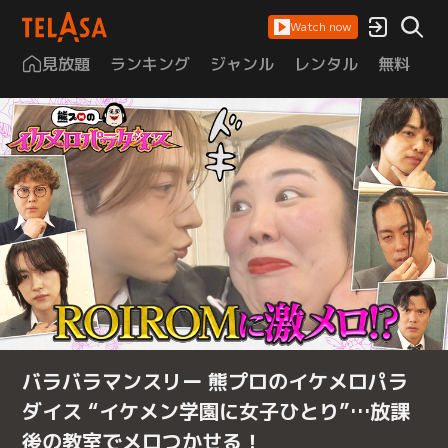
Watch now
見放題
ランキング
ジャンル
レンタル
無料
は
バラバラマンスリー 熊プロのイケメロパラ
ダイス “イケメン学園に女子ひとり”…放課
後の教室でメロつかせる！