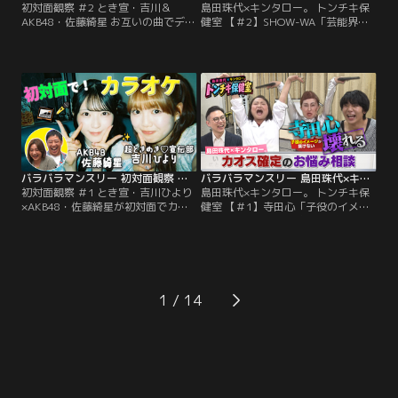
初対面観察 ＃2 とき宣・吉川＆
島田珠代×キンタロー。 トンチキ保
AKB48・佐藤綺星 お互いの曲でデュ
健室 【＃2】SHOW-WA「芸能界で
エット！最終ミッション挑戦クリア
生き残れるか不安」／島田珠代×キ
なるか！？／さらば森田と野呂佳代
ンタロー。初タッグ冠番組！芸能界
のガチ友達コンビが、アイドルの初
トップクラスの爆発力を誇る芸風と
対面を覗き見しておしゃべりする
は裏腹に、波乱万丈な人生経験を積
「観察系リアリティーショー」！今
み重ねてきた島田珠代とキンタロ
回は、超ときめき宣伝部・吉川ひよ
ー。…そんな2人が保健室の先生に
りと、AKB48・佐藤綺星が「カラオ
扮して、ゲストのお悩みに真剣に向
ケボックス」で初対面する後編！
き合い本音でアドバイス。
バラバラマンスリー 初対面観察 ＃1 とき宣・吉川ひより×AKB48・佐藤綺星が初対面でカラオケ！
バラバラマンスリー 島田珠代×キンタロー。 トンチキ保健室 【＃1】寺田心「子役のイメージを払拭したい」
初対面観察 ＃1 とき宣・吉川ひより
島田珠代×キンタロー。 トンチキ保
×AKB48・佐藤綺星が初対面でカラ
健室 【＃1】寺田心「子役のイメー
オケ！／さらば森田と野呂佳代のガ
ジを払拭したい」／島田珠代×キン
チ友達コンビが、アイドルの初対面
タロー。初タッグ冠番組！芸能界ト
を覗き見しておしゃべりする「観察
ップクラスの爆発力を誇る芸風とは
系リアリティーショー」！今回は、
裏腹に、波乱万丈な人生経験を積み
超ときめき宣伝部・吉川ひよりと、
重ねてきた島田珠代とキンタロー。
AKB48・佐藤綺星が「カラオケボッ
…そんな2人が保健室の先生に扮し
1
クス」で初対面！
て、ゲストのお悩みに真剣に向き合
い本音でアドバイス。