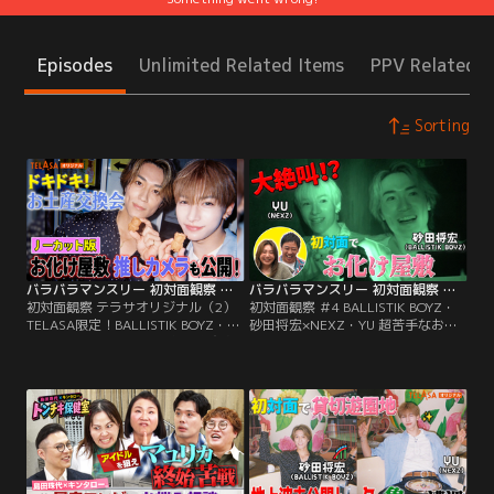
Episodes
Unlimited Related Items
PPV Related I
Sorting
バラバラマンスリー 初対面観察 テラサオリジナル（2） TELASA限定！BALLISTIK BOYZ・砂田×NEXZ・YU ドキドキお土産交換会＆お化け屋敷推しカメラ！
バラバラマンスリー 初対面観察 ＃4 BALLISTIK BOYZ・砂田将宏×NEXZ・YU 超苦手なお化け屋敷で大絶叫！
初対面観察 テラサオリジナル（2）
初対面観察 ＃4 BALLISTIK BOYZ・
TELASA限定！BALLISTIK BOYZ・砂
砂田将宏×NEXZ・YU 超苦手なお化
田×NEXZ・YU ドキドキお土産交換
け屋敷で大絶叫！／さらば森田と野
会＆お化け屋敷推しカメラ！／さら
呂佳代のガチ友達コンビが、アイド
ば森田と野呂佳代のガチ友達コンビ
ルやアーティストの初対面を覗き見
が、アイドルやアーティストの初対
しておしゃべりする「観察系リアリ
面を覗き見しておしゃべりする観察
ティーショー」！今回は、
系リアリティーショー「初対面観
BALLISTIK BOYZ・砂田将宏
察」！
×NEXZ・YUが「貸し切りの遊園
地」で初対面する後編！