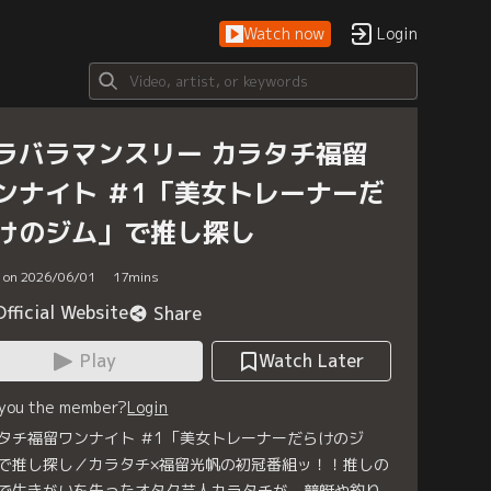
Watch now
Login
ラバラマンスリー カラタチ福留
ンナイト ＃1「美女トレーナーだ
けのジム」で推し探し
d on 2026/06/01
17
mins
Official Website
Share
Play
Watch Later
 you the member?
Login
タチ福留ワンナイト ＃1「美女トレーナーだらけのジ
で推し探し／カラタチ×福留光帆の初冠番組ッ！！推しの
で生きがいを失ったオタク芸人カラタチが、競艇や釣り