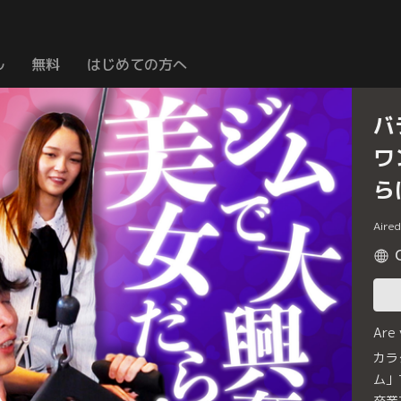
ル
無料
はじめての方へ
バ
ワ
ら
Aire
Are
カラ
ム」
卒業