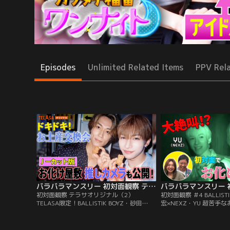
Episodes
Unlimited Related Items
PPV Rel
バラバラマンスリー 初対面観察 テラサオリジナル（2） TELASA限定！BALLISTIK BOYZ・砂田×NEXZ・YU ドキドキお土産交換会＆お化け屋敷推しカメラ！
初対面観察 テラサオリジナル（2）
初対面観察 ＃4 BALLIST
TELASA限定！BALLISTIK BOYZ・砂田
宏×NEXZ・YU 超苦手
×NEXZ・YU ドキドキお土産交換会＆お化
叫！／さらば森田と野呂
け屋敷推しカメラ！／さらば森田と野呂佳
ンビが、アイドルやアー
代のガチ友達コンビが、アイドルやアーテ
を覗き見しておしゃべり