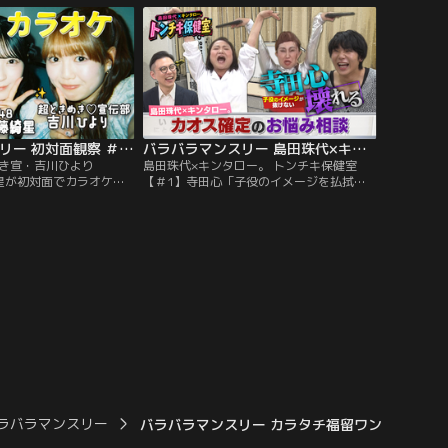
見しておしゃべりする観
ー」！今回は、BALLISTIK BOYZ・砂田将
ショー「初対面観察」！
宏×NEXZ・YUが「貸し切りの遊園地」で
IK BOYZ・砂田将宏
初対面！ティーカップで見つめ合った
。
り…。
バラバラマンスリー 初対面観察 ＃1 とき宣・吉川ひより×AKB48・佐藤綺星が初対面でカラオケ！
バラバラマンスリー 島田珠代×キンタロー。 トンチキ保健室 【＃1】寺田心「子役のイメージを払拭したい」
とき宣・吉川ひより
島田珠代×キンタロー。 トンチキ保健室
綺星が初対面でカラオケ！
【＃1】寺田心「子役のイメージを払拭し
呂佳代のガチ友達コンビ
たい」／島田珠代×キンタロー。初タッグ
対面を覗き見しておしゃ
冠番組！芸能界トップクラスの爆発力を誇
リアリティーショー」！
る芸風とは裏腹に、波乱万丈な人生経験を
き宣伝部・吉川ひより
積み重ねてきた島田珠代とキンタロー。…
藤綺星が「カラオケボック
そんな2人が保健室の先生に扮して、ゲス
トのお悩みに真剣に向き合い本音でアドバ
イス。
ラバラマンスリー
バラバラマンスリー カラタチ福留ワンナイト 