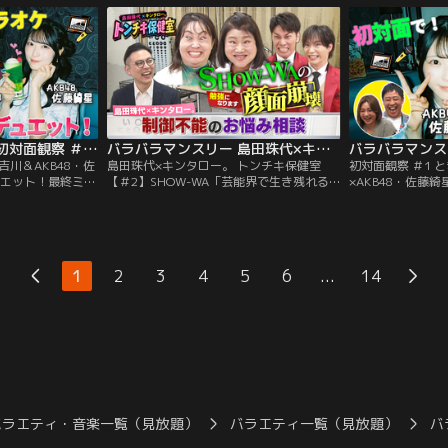
BALLISTIK
み重ねてきた島田珠代とキンタロー。…そ
トの初対面を覗き
Z・YUが「貸し切り
んな2人が保健室の先生に扮して、ゲスト
察系リアリティー
後編！
のお悩みに真剣に向き合い本音でアドバイ
今回は、BALLIST
ス。
×NEXZ・YUが…
バラバラマンスリー 初対面観察 ＃2 とき宣・吉川＆AKB48・佐藤綺星 お互いの曲でデュエット！最終ミッション挑戦クリアなるか！？
バラバラマンスリー 島田珠代×キンタロー。 トンチキ保健室 【＃2】SHOW-WA「芸能界で生き残れるか不安」
吉川＆AKB48・佐
島田珠代×キンタロー。 トンチキ保健室
初対面観察 ＃1 
ュエット！最終ミッ
【＃2】SHOW-WA「芸能界で生き残れる
×AKB48・佐藤
！？／さらば森田
か不安」／島田珠代×キンタロー。初タッ
／さらば森田と野
ンビが、アイドル
グ冠番組！芸能界トップクラスの爆発力を
が、アイドルの初
しゃべりする「観
誇る芸風とは裏腹に、波乱万丈な人生経験
べりする「観察系
」！今回は、超と
を積み重ねてきた島田珠代とキンタロー。
今回は、超ときめ
と、AKB48・佐
…そんな2人が保健室の先生に扮して、ゲ
と、AKB48・佐
...
1
2
3
4
5
6
14
クス」で初対面す
ストのお悩みに真剣に向き合い本音でアド
ス」で初対面！
バイス。
バラエティ・音楽一覧（見放題）
バラエティ一覧（見放題）
バ