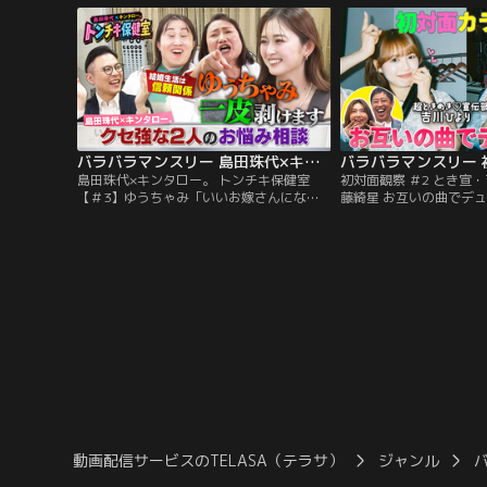
ィストの初対面を覗き見しておしゃべりす
リティーショー」！今回は、
る観察系リアリティーショー「初対面観
BOYZ・砂田将宏×NEX
察」！
の遊園地」で初対面する
バラバラマンスリー 島田珠代×キンタロー。 トンチキ保健室 【＃3】ゆうちゃみ「いいお嫁さんになれるか心配」
島田珠代×キンタロー。 トンチキ保健室
初対面観察 ＃2 とき宣・
【＃3】ゆうちゃみ「いいお嫁さんになれ
藤綺星 お互いの曲でデ
るか心配」／島田珠代×キンタロー。初タ
ション挑戦クリアなるか
ッグ冠番組！ 芸能界トップクラスの爆発力
と野呂佳代のガチ友達コ
を誇る芸風とは裏腹に、波乱万丈な人生経
の初対面を覗き見してお
験を積み重ねてきた島田珠代とキンタロ
察系リアリティーショー
ー。…そんな2人が保健室の先生に扮し
きめき宣伝部・吉川ひより
て、ゲストのお悩みに真剣に向き合い本音
藤綺星が「カラオケボッ
でアドバイス。
る後編！
動画配信サービスのTELASA（テラサ）
ジャンル