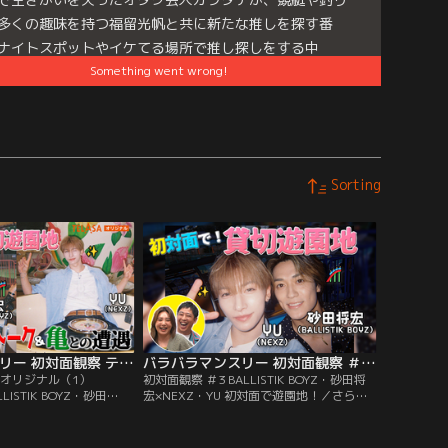
多くの趣味を持つ福留光帆と共に新たな推しを探す番
ナイトスポットやイケてる場所で推し探しをする中
Something went wrong!
“陰キャ”3人組はどんな化学反応を起こすのか！？
e
es:
バラバラマンスリー
Sorting
バラバラマンスリー 初対面観察 テラサオリジナル（1） TELASA限定！BALLISTIK BOYZ・砂田×NEXZ・YU 遊園地で初対面！未公開トーク＆亀との遭遇
バラバラマンスリー 初対面観察 ＃3 BALLISTIK BOYZ・砂田将宏×NEXZ・YU 初対面で遊園地！
サオリジナル（1）
初対面観察 ＃3 BALLISTIK BOYZ・砂田将
LISTIK BOYZ・砂田
宏×NEXZ・YU 初対面で遊園地！／さらば
遊園地で初対面！未公開トー
森田と野呂佳代のガチ友達コンビが、アイ
さらば森田と野呂佳代の
ドルやアーティストの初対面を覗き見して
、アイドルやアーティス
おしゃべりする「観察系リアリティーショ