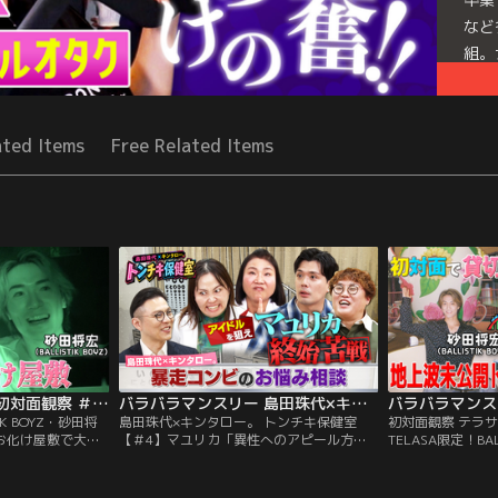
など
組。
で、
Mor
ated Items
Free Related Items
Seri
バラバラマンスリー 初対面観察 ＃4 BALLISTIK BOYZ・砂田将宏×NEXZ・YU 超苦手なお化け屋敷で大絶叫！
バラバラマンスリー 島田珠代×キンタロー。 トンチキ保健室 【＃4】マユリカ「異性へのアピール方法」
IK BOYZ・砂田将
島田珠代×キンタロー。 トンチキ保健室
初対面観察 テラ
なお化け屋敷で大絶
【＃4】マユリカ「異性へのアピール方
TELASA限定！BAL
佳代のガチ友達コ
法」／島田珠代×キンタロー。初タッグ冠
×NEXZ・YU 
ティストの初対面
番組！ 芸能界トップクラスの爆発力を誇る
ク＆亀との遭遇／
する「観察系リア
芸風とは裏腹に、波乱万丈な人生経験を積
ガチ友達コンビが