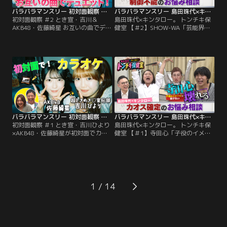
バラバラマンスリー 初対面観察 ＃2 とき宣・吉川＆AKB48・佐藤綺星 お互いの曲でデュエット！最終ミッション挑戦クリアなるか！？
バラバラマンスリー 島田珠代×キンタロー。 トンチキ保健室 【＃2】SHOW-WA「芸能界で生き残れるか不安」
初対面観察 ＃2 とき宣・吉川＆
島田珠代×キンタロー。 トンチキ保
AKB48・佐藤綺星 お互いの曲でデュ
健室 【＃2】SHOW-WA「芸能界で
エット！最終ミッション挑戦クリア
生き残れるか不安」／島田珠代×キ
なるか！？／さらば森田と野呂佳代
ンタロー。初タッグ冠番組！芸能界
のガチ友達コンビが、アイドルの初
トップクラスの爆発力を誇る芸風と
対面を覗き見しておしゃべりする
は裏腹に、波乱万丈な人生経験を積
「観察系リアリティーショー」！今
み重ねてきた島田珠代とキンタロ
回は、超ときめき宣伝部・吉川ひよ
ー。…そんな2人が保健室の先生に
りと、AKB48・佐藤綺星が「カラオ
扮して、ゲストのお悩みに真剣に向
ケボックス」で初対面する後編！
き合い本音でアドバイス。
バラバラマンスリー 初対面観察 ＃1 とき宣・吉川ひより×AKB48・佐藤綺星が初対面でカラオケ！
バラバラマンスリー 島田珠代×キンタロー。 トンチキ保健室 【＃1】寺田心「子役のイメージを払拭したい」
初対面観察 ＃1 とき宣・吉川ひより
島田珠代×キンタロー。 トンチキ保
×AKB48・佐藤綺星が初対面でカラ
健室 【＃1】寺田心「子役のイメー
オケ！／さらば森田と野呂佳代のガ
ジを払拭したい」／島田珠代×キン
チ友達コンビが、アイドルの初対面
タロー。初タッグ冠番組！芸能界ト
を覗き見しておしゃべりする「観察
ップクラスの爆発力を誇る芸風とは
系リアリティーショー」！今回は、
裏腹に、波乱万丈な人生経験を積み
超ときめき宣伝部・吉川ひよりと、
重ねてきた島田珠代とキンタロー。
AKB48・佐藤綺星が「カラオケボッ
…そんな2人が保健室の先生に扮し
1
クス」で初対面！
て、ゲストのお悩みに真剣に向き合
い本音でアドバイス。