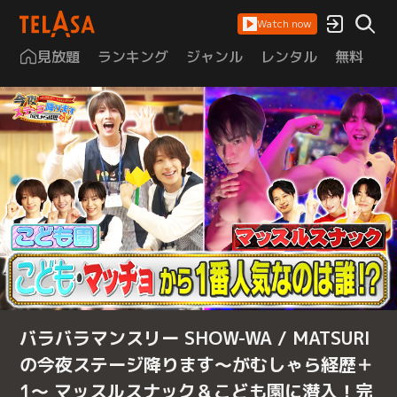
Watch now
見放題
ランキング
ジャンル
レンタル
無料
は
バラバラマンスリー SHOW-WA / MATSURI
の今夜ステージ降ります～がむしゃら経歴＋
1～ マッスルスナック＆こども園に潜入！完