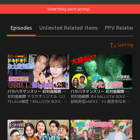
Something went wrong!
Episodes
Unlimited Related Items
PPV Related I
Sorting
バラバラマンスリー 初対面観察 テラサオリジナル（2） TELASA限定！BALLISTIK BOYZ・砂田×NEXZ・YU ドキドキお土産交換会＆お化け屋敷推しカメラ！
バラバラマンスリー 初対面観察 ＃4 BALLISTIK BOYZ・砂田将宏×NEXZ・YU 超苦手なお化け屋敷で大絶叫！
初対面観察 テラサオリジナル（2）
初対面観察 ＃4 BALLISTIK BOYZ・
TELASA限定！BALLISTIK BOYZ・砂
砂田将宏×NEXZ・YU 超苦手なお化
田×NEXZ・YU ドキドキお土産交換
け屋敷で大絶叫！／さらば森田と野
会＆お化け屋敷推しカメラ！／さら
呂佳代のガチ友達コンビが、アイド
ば森田と野呂佳代のガチ友達コンビ
ルやアーティストの初対面を覗き見
が、アイドルやアーティストの初対
しておしゃべりする「観察系リアリ
面を覗き見しておしゃべりする観察
ティーショー」！今回は、
系リアリティーショー「初対面観
BALLISTIK BOYZ・砂田将宏
察」！
×NEXZ・YUが「貸し切りの遊園