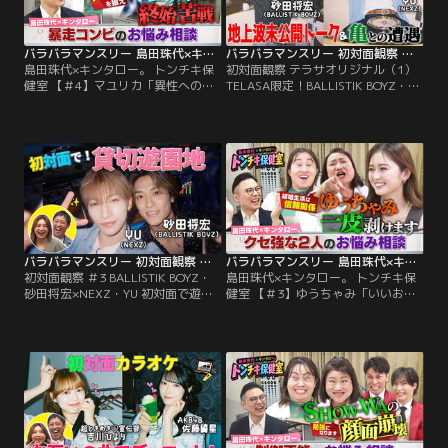
地」で初対面する後編！
バラバラマンスリー 島田珠代×キンタロー。 トンチキ保健室 【＃4】マユリカ「異性へのアピール方法」
バラバラマンスリー 初対面観察 テラサオリジナル（1） TELASA限定！BALLISTIK BOYZ・砂田×NEXZ・YU 遊園地で初対面！未公開トーク＆亀との遭遇
島田珠代×キンタロー。 トンチキ保
初対面観察 テラサオリジナル（1）
健室 【＃4】マユリカ「異性へのア
TELASA限定！BALLISTIK BOYZ・砂
ピール方法」／島田珠代×キンタロ
田×NEXZ・YU 遊園地で初対面！未
ー。初タッグ冠番組！ 芸能界トップ
公開トーク＆亀との遭遇／さらば森
クラスの爆発力を誇る芸風とは裏腹
田と野呂佳代のガチ友達コンビが、
に、波乱万丈な人生経験を積み重ね
アイドルやアーティストの初対面を
てきた島田珠代とキンタロー。…そ
覗き見しておしゃべりする観察系リ
んな2人が保健室の先生に扮して、
アリティーショー「初対面観察」！
ゲストのお悩みに真剣に向き合い本
今回は、BALLISTIK BOYZ・砂田将
音でアドバイス。
宏×NEXZ・YUが…。
バラバラマンスリー 初対面観察 ＃3 BALLISTIK BOYZ・砂田将宏×NEXZ・YU 初対面で遊園地！
バラバラマンスリー 島田珠代×キンタロー。 トンチキ保健室 【＃3】ゆうちゃみ「いいお嫁さんになれるか心配」
初対面観察 ＃3 BALLISTIK BOYZ・
島田珠代×キンタロー。 トンチキ保
砂田将宏×NEXZ・YU 初対面で遊園
健室 【＃3】ゆうちゃみ「いいお嫁
地！／さらば森田と野呂佳代のガチ
さんになれるか心配」／島田珠代×
友達コンビが、アイドルやアーティ
キンタロー。初タッグ冠番組！ 芸能
ストの初対面を覗き見しておしゃべ
界トップクラスの爆発力を誇る芸風
りする「観察系リアリティーショ
とは裏腹に、波乱万丈な人生経験を
ー」！今回は、BALLISTIK BOYZ・
積み重ねてきた島田珠代とキンタロ
砂田将宏×NEXZ・YUが「貸し切り
ー。…そんな2人が保健室の先生に
の遊園地」で初対面！ティーカップ
扮して、ゲストのお悩みに真剣に向
で見つめ合ったり…。
き合い本音でアドバイス。