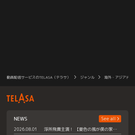
動画配信サービスのTELASA（テラサ）
ジャンル
海外・アジアドラ
NEWS
See all
2026.08.01
浮所飛貴主演！ 【夏色の風が僕の家にやってきた】 本日よりテラサで独占配信スタート！