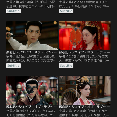
字幕／第3話／河蛮（かばん）へ戻
字幕／第4話／配下の姚乾書（よう
る途中、食事をとっていた江心白
けんしょ）から河蛮（かばん）の元
（こうしんはく）と顔南星（がんな
締めである大家、屠門（ともん）、
Subtitle
Subtitle
んせい）は、店内で客が顔南星の噂
公冶（こうや）、万俟（ぼくき）の
話をするのを耳にするが、その内容
情報を聞いた江心白（こうしんは
に憤った江心白は客たちを打ちのめ
く）は南霽風（なんせいふう）と3
し退散させる。河蛮へ戻って李
つの家のつながりを調べさせる。そ
（り）副将に出くわした2人は、南
して南霽風の書斎に忍び込んで罪の
霽風（なんせいふう）の屋敷に行く
証しをつかもうと顔南星（がんなん
ことに。
せい）に協力を頼む。
顔心記～シェイプ・オブ・ラブ～ 第05話／字幕
顔心記～シェイプ・オブ・ラブ～ 第06話／字幕
字幕／第5話／刀の毒から回復した
字幕／第6話／姿を消した大将軍夫
南霽風（なんせいふう）は今までの
人、迦耶（かや）を探す江心白（こ
3人の大家との暗闘について語り、
うしんはく）と顔南星（がんなんせ
Subtitle
Subtitle
江心白（こうしんはく）に説得され
い）。2人が見つけた時、迦耶は謎
て癸草（きそう）を厳しく取り締ま
の女性と話をしていた。そのあと迦
った。それを受け、南霽風と江心白
耶は世話になったお礼にと江心白と
は大家の1人、屠門（ともん）から
顔南星の縁が結ばれるように故郷の
宴へ招待される。江心白は顔南星
儀式を行い、2人は3度婚礼する運命
（がんなんせい）に自分の刀を渡
だと告げる。南霽風（なんせいふ
し、身を守るように伝えて屠門の屋
う）夫婦はその流れで一方的に2人
敷へと出向く。
の婚礼を決めてしまう。
顔心記～シェイプ・オブ・ラブ～ 第07話／字幕
顔心記～シェイプ・オブ・ラブ～ 第08話／字幕
字幕／第7話／江心白（こうしんは
字幕／第8話／河蛮（かばん）から
く）と顔南星（がんなんせい）が迦
運ばれた癸草（きそう）が都に入っ