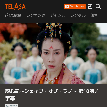
Watch now
見放題
ランキング
ジャンル
レンタル
無料
は
顔心記～シェイプ・オブ・ラブ～ 第18話／
字幕
Subtitle