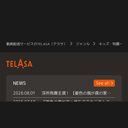
動画配信サービスのTELASA（テラサ）
ジャンル
キッズ・特撮一覧
NEWS
See all
2026.08.01
浮所飛貴主演！ 【夏色の風が僕の家にやってきた】 本日よりテラサで独占配信スタート！
2026.07.18
『夏色の雲が恋と嵐をまきおこす』スペシャルメイキング 【Part1】2026年７月18日（土）23時30分～配信スタート！話題のシーンの裏側を大公開！豪華キャスト大集合！ 『武宮家 真夏の家族会議』開催！
2026.07.15
救命医・遥（今田）の《心揺さぶる過去》や、 麻酔科医・権野（船越英一郎）の《謎多きプライベート》など… 《知られざるエピソード》を独占配信！