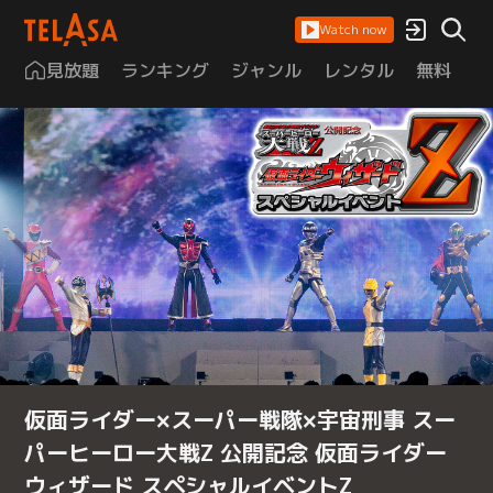
Watch now
見放題
ランキング
ジャンル
レンタル
無料
は
仮面ライダー×スーパー戦隊×宇宙刑事 スー
パーヒーロー大戦Z 公開記念 仮面ライダー
ウィザード スペシャルイベントZ