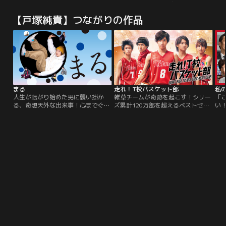
は、伊丹の娘で弁護士の織枝（松本
心情に迫る、新たな感動作！！豪華
莉緒）と若手弁護士・加瀬直人（山
キャストが“日本人の心”を熱
【戸塚純貴】つながりの作品
下徹大）も所属しており、ベテラン
演…！！
事務員の本多和美（山下容莉枝）の
サポートのもと、日々、弱い立場の
人々を救うべく尽力している。
まる
走れ！T校バスケット部
私の
人生が転がり始めた男に襲い掛か
雑草チームが奇跡を起こす！シリー
「
る、奇想天外な出来事！心までぐる
ズ累計120万部を超えるベストセラ
い
ぐる回り出す、至福の映画体験。美
ー小説が待望の映画化！連戦連敗、
AD
大卒だがアートで身を立てられず、
向かうところ負けばかりの雑草チー
妖
人気現代美術家のアシスタントをし
ム「T校バスケット部」。そんなT校
ている男・沢田。独立する気配もな
に、バスケの強豪白瑞高校で1年生
ければ、そんな気力さえも失って、
ながらエースとして活躍していたス
言われたことを淡々とこなしてい
タープレーヤー、田所陽一が転入し
る。ある日、通勤途中に事故に遭
てくる。
い、腕の怪我が原因で職を失う。