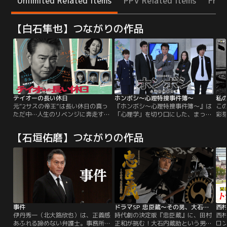
Unlimited Related Items
PPV Related Items
Free
【白石隼也】つながりの作品
テイオーの長い休日
ホンボシ～心理特捜事件簿～
私
元“2サスの帝王”は長い休日の真っ
『ホンボシ～心理特捜事件簿～』は
こ
ただ中…人生のリベンジに奔走する
「心理学」を切り口にした、まった
彩
ヒューマンコメディ！
く新しいタイプの心理分析ミステリ
初
ー！主人公は、元・心理学者の捜査
じ
【石垣佑磨】つながりの作品
官・桐島孝作。心理学のプロである
ス
上に、医師の経歴をもつという異色
ー
のキャラクターだ。彼は表情やしぐ
事
さから相手の嘘を見抜き、心理実験
大
を仕掛けることで真相を暴いてい
探
く。
発
事件
ドラマSP 忠臣蔵～その男、大石内蔵助
西
伊丹秀一（北大路欣也）は、正義感
時代劇の決定版『忠臣蔵』に、田村
西
あふれる諦めない弁護士。事務所に
正和が挑む！大石内蔵助という男の
ロ