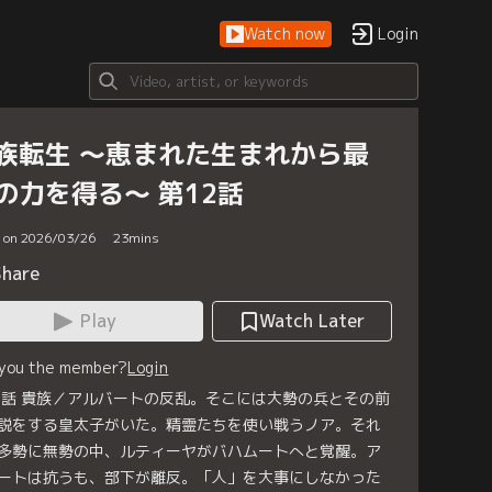
Watch now
Login
族転生 ～恵まれた生まれから最
の力を得る～ 第12話
d on 2026/03/26
23
mins
Share
Play
Watch Later
 you the member?
Login
2話 貴族／アルバートの反乱。そこには大勢の兵とその前
説をする皇太子がいた。精霊たちを使い戦うノア。それ
多勢に無勢の中、ルティーヤがバハムートへと覚醒。ア
ートは抗うも、部下が離反。「人」を大事にしなかった