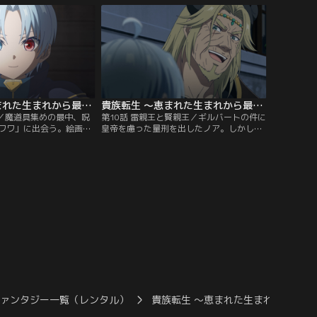
軍の策に乗った。刺客を
なる騎士のこと、宝物より兄の威厳を守る
者をみつけ、魔剣の力を
ため宝を壊したノアのことを知ったシャー
した。議会にて反乱軍の
リー。それらに驚く彼女に「人は宝だ」と
【提供：バンダイチャン
いうノアの考えを聞かせると…。【提供：
バンダイチャンネル】
貴族転生 ～恵まれた生まれから最強の力を得る～ 第09話
貴族転生 ～恵まれた生まれから最強の力を得る～ 第10話
頼／魔道具集めの最中、呪
第10話 雷親王と賢親王／ギルバートの件に
ワワ」に出会う。絵画か
皇帝を慮った量刑を出したノア。しかし残
ワはノアに従えるように
酷な兄「アルバート」はそれを一蹴し、す
なったノアへゾーイから
ぐさま刑に処した。皇帝はノアの気遣いに
れる。ノアが犯人を突き
気付き、縁談の話を持ちかける。その相手
ルバートの配下・ドン・
は皇帝の叔父「インドラ」の孫娘だった。
は密偵に失敗し、口封じ
一件が収束し、ノアが精霊の宿る宝を探す
された。【提供：バンダ
道中、実力者の「シェリル」そしてインド
ラに出会う。【提供：バンダイチャンネ
ル】
ファンタジー一覧（レンタル）
貴族転生 ～恵まれた生まれから最強