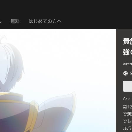
ル
無料
はじめての方へ
貴
強
Aire
Are
第1
で演
でも
ルバ