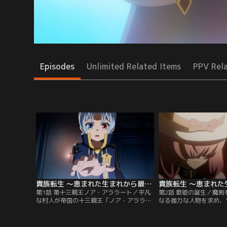
Episodes
Unlimited Related Items
PPV Rel
貴族転生 ～恵まれた生まれから最強の力を得る～ 第01話
第1話 第十三親王ノア・アララート／平凡
第2話 歌姫の誕生／魔
な村人が帝国の十三親王「ノア・アララー
なる強力な人物を求め、
ト」へと転生した。従えた他人の能力を自
り出した。酒場に入り歌
分の能力にプラスできるチートスキルをも
に聞き入ると借金取りの
ったノアは兄・アルバートから魔剣レヴィ
る。日を跨ぎノアは市場