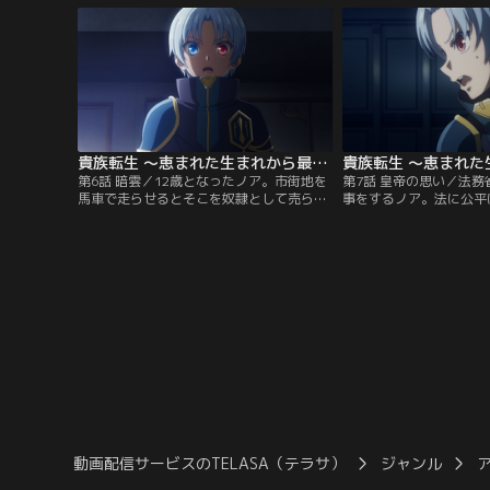
アタンを譲り受ける。ある日領地が氾濫し
カーと出会う。そこで魔
たと聞き、ノアがメイドのゾーイを引き連
魔導士を倒すとその様子
れ現地に赴くと、炊き出しの中抜き現場を
の店主から魔法の道具「
目撃する。犯罪を糾弾するため…。【提
受ける。【提供：バンダ
供：バンダイチャンネル】
貴族転生 ～恵まれた生まれから最強の力を得る～ 第06話
第6話 暗雲／12歳となったノア。市街地を
第7話 皇帝の思い／法
馬車で走らせるとそこを奴隷として売られ
事をするノア。法に公平
ている子供が駆けてくる。不法な闇奴隷商
変えていくノアの裏で謀
にノアは剣を振るうも、その親玉は兄の手
子アルバートが暗躍する
先だった。その闇商売に、側室の子である
情報網により策に失敗し
がゆえに皇太子となれぬギルバートの確執
れらを捕縛していた法務
にノアは気づく。奴隷商の一件の後処理
賊たち侵入し、ノアに襲
で、議会にて皇帝とノアは話す。法につい
皇太子の策だと露呈しな
て的確に述べるノアに皇帝はある決断をし
を進めるノアに皇帝は跡
た。【提供：バンダイチャンネル】
る。【提供：バンダイチ
動画配信サービスのTELASA（テラサ）
ジャンル