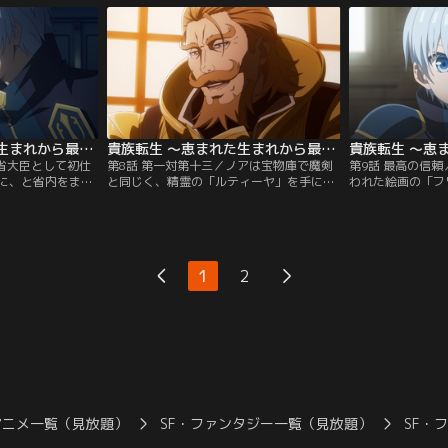
術書に封印された
を呼び、稽古をつけさせた。しかし、ノア
ーイとわざと反乱
に感服した骨董店
は魔剣の力により歴代の持ち主の記憶を持
倒したノアは首謀
鎧の指輪」を譲り
ち、剣の腕は剣豪を退けるほどとなった。
使い、見事討ち倒
イチャンネル】
【提供：バンダイチャンネル】
処罰を話すと…。
ネル】
貴族転生 ～恵まれた生まれから最強の力を得る～ 第07話
貴族転生 ～恵まれた生まれから最強の力を得る～ 第08話
務省大臣として初仕
第8話 第一対第十三／ノアは宝物庫で魔剣
第9話 最高の信
に、と省内をまず
と同じく、精霊の「ルティーヤ」を手に入
われた絵画の「フ
反をたくらむ皇太
れる。ルティーヤを魔法の力で顕現させる
ら解放されたフワ
。しかし、皇帝の
と、実体を持ち現れた。レヴィアタンも同
なった。更に強く
た皇太子一派。そ
じく顕現させ、戦わせることでレベルを上
密偵の噂が告げら
省に口封じのため
げることに成功した。ノアはさらに強くな
止めるとそれはギ
い掛かる。一件を
るため他の魔道具を探し始める。その道
オーツだった。彼
1
2
いよう内々で処理
中、兄ギルバートの「家人」と接触する。
のため使い捨てに
継ぎの相談をかけ
【提供：バンダイチャンネル】
イチャンネル】
ャンネル】
アニメ一覧（見放題）
SF・ファンタジー一覧（見放題）
SF・