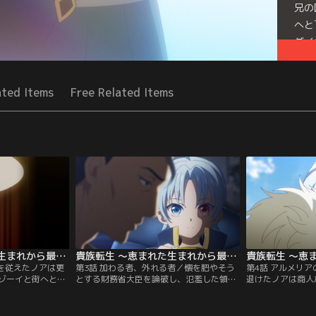
兄の
へと
ダイ
Seri
ated Items
Free Related Items
貴族転生 ～恵まれた生まれから最強の力を得る～ 第02話
貴族転生 ～恵まれた生まれから最強の力を得る～ 第03話
剣を従えたノアは更
第3話 加わる者、外れる者／懐を肥やそう
第4話 アルメリ
ゾーイと街へと繰
とする財務省大臣を論破し、氾濫した領地
退けたノアは商人
うアリーチェの曲
の復興を進めるノア。皇帝に呼び出される
つかむ。反乱軍は
悪漢が横槍を入れ
とその功績を褒められ、「情報は武器だ」
メイドのゾーイを
に赴くと兄・オス
と助言を与えられる。皇帝は帝国一の剣豪
ーイの報告により