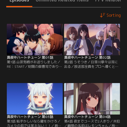
Sorting
真夜中ハートチューン 第01話
真夜中ハートチューン 第02話
第1話 山吹有栖がお送りしました／
第2話 うそつき／日芽川寧々は耳に
RE：START／財閥の御曹司であり、
出る／放送部全員をプロへ導くと誓
『完璧を約束された男』を自負する
った有栖は、それぞれの夢に合わせ
山吹有栖。しかし彼の望む完璧には
た目標と練習プログラムを作る。歌
まだ『あと1％』が足りていない。
手を目指す井ノ華六花に与えた目標
その1％を満たすため、楓林高校に
は、路上ライブでCD50枚を手売り
通いながら、変わった“人探し”を行
すること。だが生来緊張したことの
っている。有栖が探しているのは、
ない有栖は、六花が抱える『人前で
かつて毎晩のように聞いていたラジ
歌うことへの不安』を理解できず、
オ『真夜中ハートチューン』の配信
結果課した目標を突き返されてしま
者『アポロ』。【提供：バンダイチ
う。【提供：バンダイチャンネル】
ャンネル】
真夜中ハートチューン 第03話
真夜中ハートチューン 第04話
第3話 恥ずかしいなら鍵をかけろ／
第4話 夜までコースで2人きり／共犯
カメラの前では笑えない！！／君の
／顧問の名前はレモンちゃん／放送