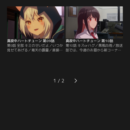
んな中、ひとり剣呑な眼差しでステ
寧々の様子だけがいつもと違う。有
ージを見ている女子の姿が。気にな
栖がどうしたのかと尋ねるも教えて
った有栖が声をかけると、昔はこん
はくれず、しまいには「うるさ
なんじゃなかったのに、と不満げな
い！」と部室を出て行ってしまう。
言葉を残し去って行ってしまう。
しのぶたち曰く、助っ人として入部
【提供：バンダイチャンネル】
している演劇部での活動があまり上
手くいっていないらしい、とのこ
と。【提供：バンダイチャンネル】
真夜中ハートチューン 第09話
真夜中ハートチューン 第10話
第9話 全部 キミのせいだよ／いつか
第10話 キスorハグ／黒風白雨／放送
見せてあげる／青天の霹靂／直接触
部では、今週のお昼から新コーナー
れるんだ／VTuber『すめらぎイコ
『4人の恋愛相談室』を始めてい
ン』として活動しているイコ。最近
た。部員たちの恋愛観が垣間見える
はチャンネル登録者数も増えてきて
こともあり、生徒たちは楽しんでい
いて順調だった。しかし大人気
る。そんな中気になる人へのアプロ
VTuber『百歳あお』が登録者数300
ーチについての相談が舞い込む。思
万人を突破したという話を聞き、こ
わず、有栖を意識してしまう部員た
1
のままでは夢を叶えられないので
ち。それぞれ経験や妄想をもとに答
は、と焦りを覚えてしまう。【提
えていく。すると、どうやら…。
供：バンダイチャンネル】
【提供：バンダイチャンネル】