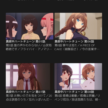
前では笑えない…！／ある日、部室
部のひとりで、生徒会副会長でもあ
で着替えをしていた放送部の面々
る雨月しのぶのもとには、いつも
は、なんと不用意にも鍵をかけ忘れ
様々な相談事が舞い込んでくる。気
てしまう。案の定、やってきた有栖
丈な振る舞いで信頼も厚いしのぶだ
に下着姿を見られ女子の悲鳴が……
が、頼られると断れない性格の持ち
と思われたのだが、「キサマらアホ
主でもある。そのため、副会長とし
かっっ！！！」という有栖の叱責が
て人より多くの仕事を請け負ってし
かわりに部室に響く。放課後、部員
まうことも少なくない。共学後初の
のひとりである日芽川寧々は…。
体育祭が近づいている最中…。【提
【提供：バンダイチャンネル】
供：バンダイチャンネル】
真夜中ハートチューン 第05話
真夜中ハートチューン 第06話
第5話 誰の声かわからない／山吹有
第6話 寧々は見た／A PIECE OF
栖君です／フライバイ・アノマリー
CAKE（朝飯前さ）／今の言葉ずっ
／しのぶが体育祭の企画放送のため
と大切にするね／無事に告白代行企
に準備してきた『告白代行』。校則
画を成功させた放送部は、その晩、
で男女交際は禁止されているもの
檸檬の自宅に集まっていた。『体育
の、教師の目を盗めば実現できるは
祭大成功★ハイパー打ち上げ』と称
ずと、放送部たちは秘密裏に動き出
し、六花の音頭で乾杯する放送部員
す。しかし、そこに顧問である安藤
たち。各々めかしこみ気合いを入れ
檸檬が現れ、目論見はバレてしま
てきたのだが、有栖は体育祭の疲労
う。しのぶによる説得の末、檸檬の
から、すぐに寝落ちしてしまう。
協力を得られた放送部たちは…。
【提供：バンダイチャンネル】
【提供：バンダイチャンネル】
真夜中ハートチューン 第07話
真夜中ハートチューン 第08話
第7話 お熱いのでお気をつけて／20
第8話 感情は衝動／感傷は昇騰／リ
点は誤差のうち／忘れっぽいんだ／
ベンジ成功／放送部員たちは、朝放
毎週行っている六花の校内ライブ
送のために部室へと集まっていた。
は、着実に観客を増やしていた。そ
和気あいあいとした雰囲気の中、