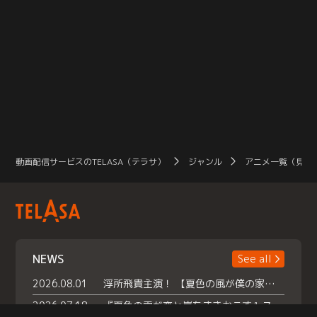
動画配信サービスのTELASA（テラサ）
ジャンル
アニメ一覧（見放
NEWS
See all
2026.08.01
浮所飛貴主演！ 【夏色の風が僕の家にやってきた】 本日よりテラサで独占配信スタート！
2026.07.18
『夏色の雲が恋と嵐をまきおこす』スペシャルメイキング 【Part1】2026年７月18日（土）23時30分～配信スタート！話題のシーンの裏側を大公開！豪華キャスト大集合！ 『武宮家 真夏の家族会議』開催！