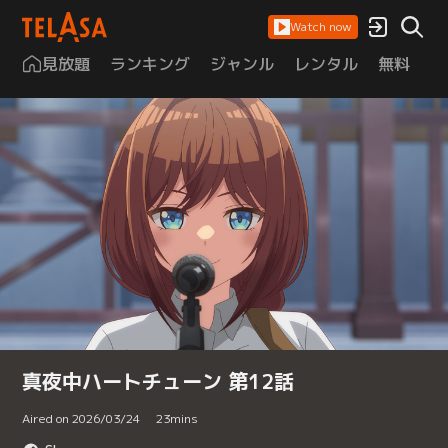
Watch now
見放題
ランキング
ジャンル
レンタル
無料
は
真夜中ハートチューン 第12話
Aired on 2026/03/24
23
mins