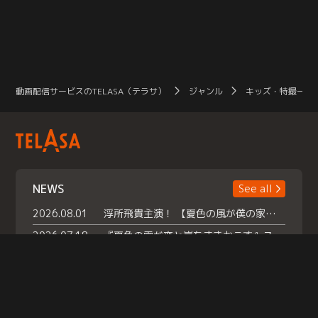
動画配信サービスのTELASA（テラサ）
ジャンル
キッズ・特撮一覧
NEWS
See all
2026.08.01
浮所飛貴主演！ 【夏色の風が僕の家にやってきた】 本日よりテラサで独占配信スタート！
2026.07.18
『夏色の雲が恋と嵐をまきおこす』スペシャルメイキング 【Part1】2026年７月18日（土）23時30分～配信スタート！話題のシーンの裏側を大公開！豪華キャスト大集合！ 『武宮家 真夏の家族会議』開催！
2026.07.15
救命医・遥（今田）の《心揺さぶる過去》や、 麻酔科医・権野（船越英一郎）の《謎多きプライベート》など… 《知られざるエピソード》を独占配信！