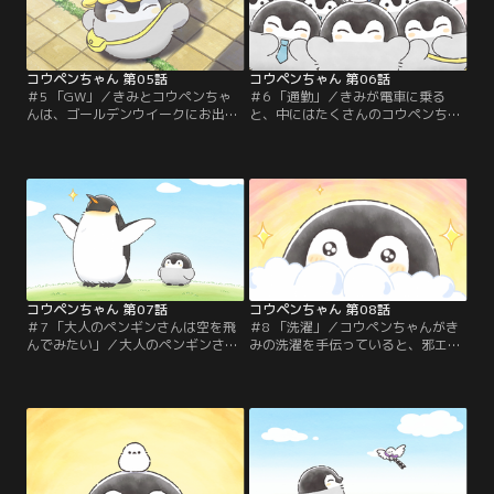
コウペンちゃん 第05話
コウペンちゃん 第06話
＃5 「GW」／きみとコウペンちゃ
＃6 「通勤」／きみが電車に乗る
んは、ゴールデンウイークにお出か
と、中にはたくさんのコウペンちゃ
けをして……
んがいて……！？
コウペンちゃん 第07話
コウペンちゃん 第08話
＃7 「大人のペンギンさんは空を飛
＃8 「洗濯」／コウペンちゃんがき
んでみたい」／大人のペンギンさん
みの洗濯を手伝っていると、邪エナ
は、いつも空を飛ぶ練習をしてい
ガさんの視線を感じて……
る。そこへコウペンちゃんがやって
きて……