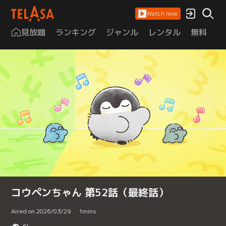
Watch now
見放題
ランキング
ジャンル
レンタル
無料
は
コウペンちゃん 第52話（最終話）
Aired on 2026/03/29
1
mins