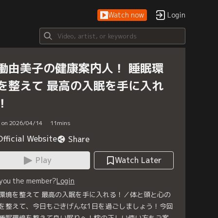
Watch now
Login
働由美子の健康案内人！ 睡眠環
を整えて 最高の入眠を手に入れ
！
d on 2026/04/14
11
mins
Official Website
Share
Play
Watch Later
 you the member?
Login
環境を整えて 最高の入眠を手に入れる！／体と頭と心の
を整えて、今日もごきげんな1日を過ごしましょう！今回
睡眠環境を整えて良い眠りへ！枕の正しい使い方もご案