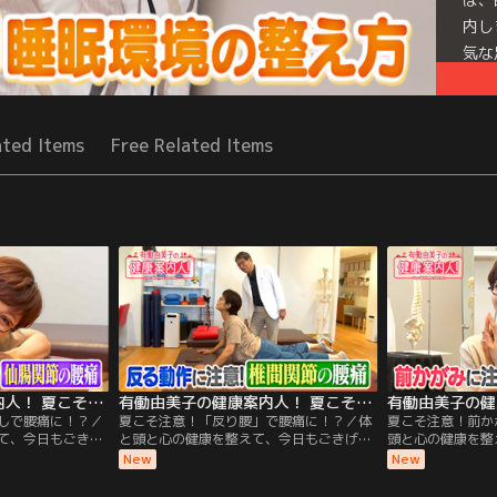
内し
気な
Mor
Seri
ated Items
Free Related Items
有働由美子の健康案内人！ 夏こそ注意！座りっぱなしで腰痛に！？
有働由美子の健康案内人！ 夏こそ注意！「反り腰」で腰痛に！？
しで腰痛に！？／
夏こそ注意！「反り腰」で腰痛に！？／体
夏こそ注意！前か
て、今日もごきげ
と頭と心の健康を整えて、今日もごきげん
頭と心の健康を整
う！ 今週のテーマ
な1日を過ごしましょう！ 今週のテーマは
1日を過ごしまし
New
New
腰痛」！ 今回は、
「夏こそ気をつけたい腰痛」！ 今回は、
「夏こそ気をつけ
い！“仙腸関節
「反る動作に注意！“椎間関節（ついかん
「前かがみに注意