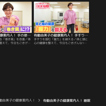
」をご案内します！ 後半
腰”の対策」をご案内します！ 後半は、有
2分体操」！たった2分で
働さんの「2分体操」！たった2分で元気な
す体操を、一緒に楽しく
足腰をめざす体操を、一緒に楽しくやって
！
みましょう！
有働由美子の健康案内人！ 手の使いすぎによる「巻き肩」を改善
有働由美子の健康案内人！ 手すりを掴む「握力」を鍛える
る「巻き肩」を改善／体
手すりを掴む「握力」を鍛える／体と頭と
整えて、今日もごきげん
心の健康を整えて、今日もごきげんな1日
しょう！ 今週のテーマは
を過ごしましょう！ 今週のテーマは「手と
！ 今回は、「手指」と
指の健康」！ 握力の低下が健康リスクの目
についてご案内します！
安になっていることご存じですか？ 今回
の「2分体操」！たった2
は、「握力」を鍛える方法をご案内しま
めざす体操を、一緒に楽
す！ 後半は、有働さんの「2分体操」！た
ょう！
った2分で元気な足腰をめざす体操を、一
緒に楽しくやってみましょう！
働由美子の健康案内人！
有働由美子の健康案内人！ 睡眠環境を整