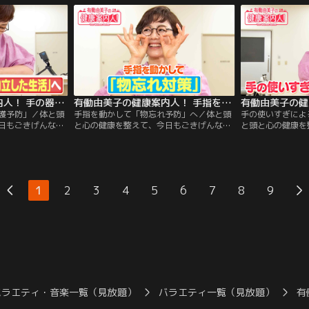
”からくる腰痛の
かんせつ）”タイプの腰痛対策」をご案内
ん）”の腰痛対策
後半は、有働さん
します！ 後半は、有働さんの「2分体
は、有働さんの「
2分で元気な足腰を
操」！たった2分で元気な足腰をめざす体
元気な足腰をめざ
しくやってみまし
操を、一緒に楽しくやってみましょう！
やってみましょう
有働由美子の健康案内人！ 手の器用さアップで「介護予防」
有働由美子の健康案内人！ 手指を動かして「物忘れ予防」へ
護予防」／体と頭
手指を動かして「物忘れ予防」へ／体と頭
手の使いすぎによ
日もごきげんな1
と心の健康を整えて、今日もごきげんな1
と頭と心の健康を
週のテーマは「手
日を過ごしましょう！今週のテーマは「手
な1日を過ごしま
手の器用さを高め
と指の健康」！今回は、手指を動かして
「手と指の健康」
生活」を目指す方
「物忘れ予防」が期待できるトレーニング
「巻き肩」の関係
は、有働さんの
をご案内します！後半は、有働さんの「2
後半は、有働さん
分で元気な足腰をめ
分体操」！たった2分で元気な足腰をめざ
分で元気な足腰を
1
2
3
4
5
6
7
8
9
くやってみましょ
す体操を、一緒に楽しくやってみましょ
しくやってみまし
う！
バラエティ・音楽一覧（見放題）
バラエティ一覧（見放題）
有