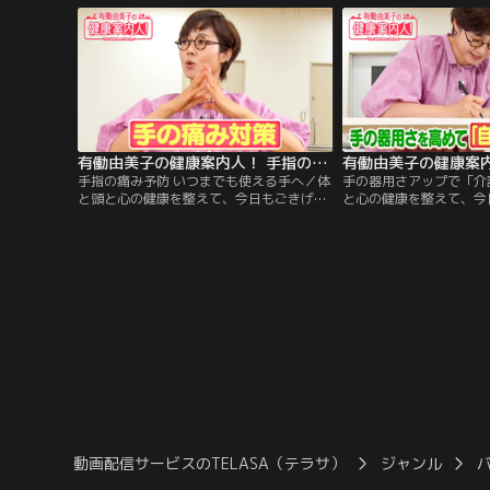
策」をご案内します！ 後半は、有働さんの
（せんちょうかんせつ）
「2分体操」！たった2分で元気な足腰をめ
対策」をご案内します！
ざす体操を、一緒に楽しくやってみましょ
の「2分体操」！たった
う！
めざす体操を、一緒に楽
ょう！
有働由美子の健康案内人！ 手指の痛み予防 いつまでも使える手へ
手指の痛み予防 いつまでも使える手へ／体
手の器用さアップで「介
と頭と心の健康を整えて、今日もごきげん
と心の健康を整えて、今
な1日を過ごしましょう！ 今週のテーマは
日を過ごしましょう！今
「手と指の健康」！ 今回は、「手の痛み対
と指の健康」！今回は、
策」に繋がるストレッチをご案内します！
ていつまでも「自立した
後半は、有働さんの「2分体操」！たった2
法をご案内します！後半
分で元気な足腰をめざす体操を、一緒に楽
「2分体操」！たった2
しくやってみましょう！
ざす体操を、一緒に楽し
う！
動画配信サービスのTELASA（テラサ）
ジャンル