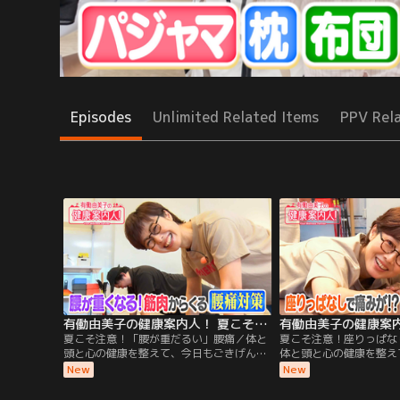
Episodes
Unlimited Related Items
PPV Rel
有働由美子の健康案内人！ 夏こそ注意！「腰が重だるい」腰痛
夏こそ注意！「腰が重だるい」腰痛／体と
夏こそ注意！座りっぱな
頭と心の健康を整えて、今日もごきげんな
体と頭と心の健康を整え
1日を過ごしましょう！ 今週のテーマは
んな1日を過ごしましょ
New
New
「夏こそ気をつけたい腰痛」！ 今回は、
は「夏こそ気をつけたい
「腰が重くなる！筋肉からくる腰痛の対
「長時間座っていると痛