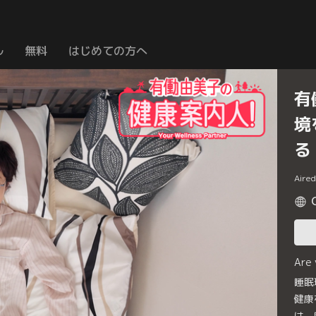
ル
無料
はじめての方へ
有
境
る
Aire
Are
睡眠
健康
は、